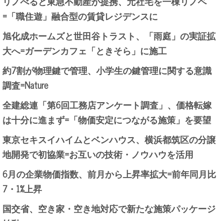
リノべると東急不動産が提携、元社宅を一棟リノベ
=「職住遊」融合型の賃貸レジデンスに
旭化成ホームズと世田谷トラスト、「雨庭」の実証拡
大へ=ガーデンカフェ「ときそら」に施工
約7割が物理鍵で管理、小学生の鍵管理に関する意識
調査=Nature
全建総連「第6回工務店アンケート調査」、価格転嫁
は十分に進まず=「物価安定につながる施策」を要望
東京セキスイハイムとベンハウス、横浜都筑区の分譲
地開発で初協業=お互いの技術・ノウハウを活用
6月の企業物価指数、前月から上昇率拡大=前年同月比
7・1%上昇
国交省、空き家・空き地対応で新たな施策パッケージ