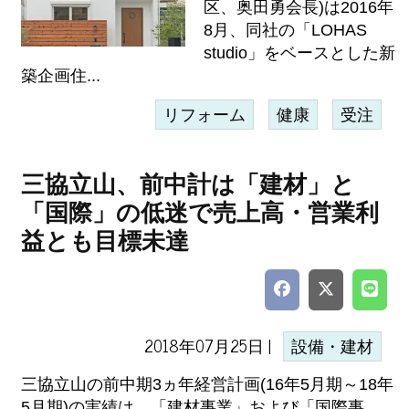
区、奥田勇会長)は2016年
8月、同社の「LOHAS
studio」をベースとした新
築企画住...
リフォーム
健康
受注
三協立山、前中計は「建材」と
「国際」の低迷で売上高・営業利
益とも目標未達
2018年07月25日 |
設備・建材
三協立山の前中期3ヵ年経営計画(16年5月期～18年
5月期)の実績は、「建材事業」および「国際事