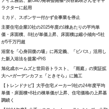
アイ工務店、新CMの発表会開催=渋谷凪咲さんをキャ
ラクターに起用
ミカド、スポンサー付かず全事業を停止
主要住宅企業10社の2025年度の1棟あたりの平均単
価・床面積、8社が単価上昇、床面積は縮小傾向=5社
が5千万円超
浴室を「心身回復の場」に再定義、「ビバス」活用し
た新入浴法を提案=PHS
旭化成ホームズと世田谷トラスト、「雨庭」の実証拡
大へ=ガーデンカフェ「ときそら」に施工
【トレンドナビ】大手住宅メーカー9社の24年度平均
単価・床面積=8社の棟単価が上昇、住宅価格の上昇基
調続く