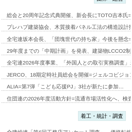
総会と20周年記念式典開催、新会長にTOTO吉本氏
プレハブ建築協会、木質接着パネル工法の構造設計
全宅連坂本会長、「団塊世代の持ち家」今後を懸念
29年度までの「中期計画」を発表、建築物LCCO2
全宅連2026年度事業、「外国人との取引実務調査」新
JERCO、18期定時社員総会を開催=ジェルコビジョン
ALIA=第7弾「こども応援PJ」3社が新たに参加…
住団連の2026年度活動方針=流通市場活性化へ、検
着工・統計・調査