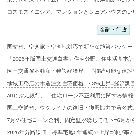
コスモスイニシア、マンションとシェアハウスのい
金融・行政
国交省、空き家・空き地対応で新たな施策パッケー
「2026年版国土交通白書」住宅分野、住生活基本計
国土交通省不動産・建設経済局、〝持続可能な建設
地域工務店の木造注文住宅価格5・3%上昇=経済調
auじぶん銀行、「住宅ローン不正利用に関する情報
国土交通省、ウクライナの復旧・復興協力で署名式
7月の住宅ローン金利、固定型が総じて低下=6月か
2026年分路線価、標準宅地5年連続の上昇=伸び率2・