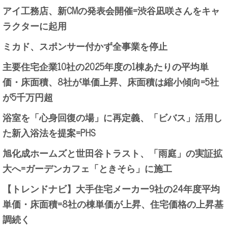
アイ工務店、新CMの発表会開催=渋谷凪咲さんをキャ
ラクターに起用
ミカド、スポンサー付かず全事業を停止
主要住宅企業10社の2025年度の1棟あたりの平均単
価・床面積、8社が単価上昇、床面積は縮小傾向=5社
が5千万円超
浴室を「心身回復の場」に再定義、「ビバス」活用し
た新入浴法を提案=PHS
旭化成ホームズと世田谷トラスト、「雨庭」の実証拡
大へ=ガーデンカフェ「ときそら」に施工
【トレンドナビ】大手住宅メーカー9社の24年度平均
単価・床面積=8社の棟単価が上昇、住宅価格の上昇基
調続く