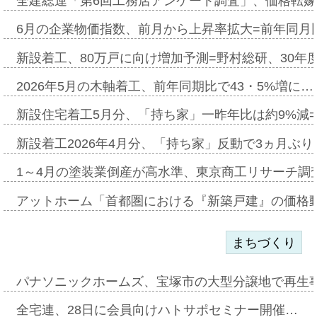
全建総連「第6回工務店アンケート調査」、価格転嫁
6月の企業物価指数、前月から上昇率拡大=前年同月比
新設着工、80万戸に向け増加予測=野村総研、30年
2026年5月の木軸着工、前年同期比で43・5%増に…
新設住宅着工5月分、「持ち家」一昨年比は約9%減=
新設着工2026年4月分、「持ち家」反動で3ヵ月ぶ
1～4月の塗装業倒産が高水準、東京商工リサーチ調
アットホーム「首都圏における『新築戸建』の価格
まちづくり
パナソニックホームズ、宝塚市の大型分譲地で再生
全宅連、28日に会員向けハトサポセミナー開催…