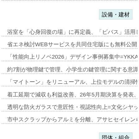
設備・建材
浴室を「心身回復の場」に再定義、「ビバス」活用し
省エネ検討WEBサービスを共同住宅版にも無料公開、
「性能向上リノベ2026」デザイン事例募集中=YKKA
約7割が物理鍵で管理、小学生の鍵管理に関する意識調査
「マイトーン」をリニューアル、上位モデルの清掃
着工延期で減収も利益改善、26年5月期決算を発表
透明な防火ガラスで意匠性・視認性向上=文化シヤ
市中スクラップからアルミを分離、アサヒセイレン
団体・組合