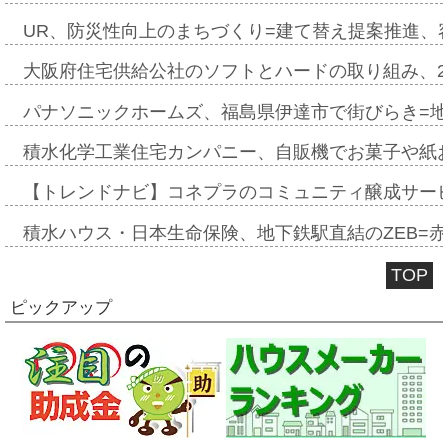
UR、防災性向上のまちづくり=建て替え提案推進、
大阪府住宅供給公社のソフトとハードの取り組み、2
パナソニックホームズ、福島県伊達市で街びらき=
積水化学工業住宅カンパニー、自販機でお菓子や紙
【トレンドナビ】コネプラのコミュニティ醸成サー
積水ハウス・日本生命保険、地下鉄駅直結のZEB=赤坂
TOP
ピックアップ