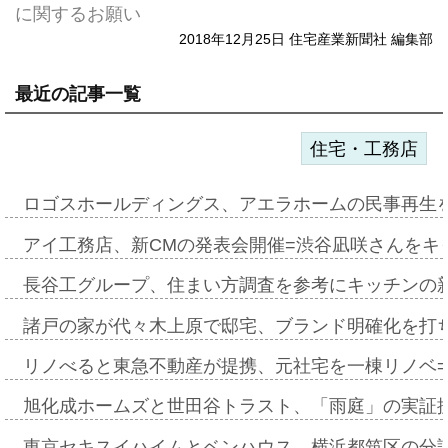
に関するお願い
2018年12月25日 住宅産業新聞社 編集部
最近の記事一覧
住宅・工務店
ロゴスホールディングス、アエラホームの民事再生
アイ工務店、新CMの発表会開催=渋谷凪咲さんをキ
長谷工グループ、住まい方調査を参考にキッチンの
諸戸の家が代々木上原で邸宅、ブランド明確化を打
リノべると東急不動産が提携、元社宅を一棟リノベ
旭化成ホームズと世田谷トラスト、「雨庭」の実証
東京セキスイハイムとベンハウス、横浜都筑区の分