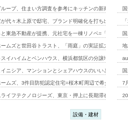
グループ、住まい方調査を参考にキッチンの新商品=「フ
国
家が代々木上原で邸宅、ブランド明確化を打ち出す=年内
「
ると東急不動産が提携、元社宅を一棟リノベ=「職住遊」
国
ホームズと世田谷トラスト、「雨庭」の実証拡大へ=ガー
地
キスイハイムとベンハウス、横浜都筑区の分譲地開発で初
a
スイニシア、マンションとシェアハウスのいいとこどり
国
ホームズ、3件目防犯認定住宅=桜木町周辺で希少価値の
7
ムライフテクノロジーズ、東京・押上に長期滞在型ホテル
2
設備・建材