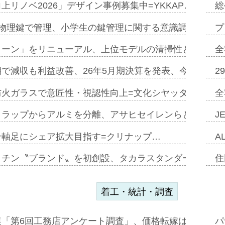
上リノベ2026」デザイン事例募集中=YKKAP…
総
物理鍵で管理、小学生の鍵管理に関する意識調査=Natur
プ
トーン」をリニューアル、上位モデルの清掃性と安全性追
全
で減収も利益改善、26年5月期決算を発表、今期は増収
2
防火ガラスで意匠性・視認性向上=文化シヤッター…
全
クラップからアルミを分離、アサヒセイレンらと協働開発
J
ン軸足にシェア拡大目指す=クリナップ…
A
ッチン〝ブランド〟を初創設、タカラスタンダードが新
住
着工・統計・調査
連「第6回工務店アンケート調査」、価格転嫁は十分に進
パ