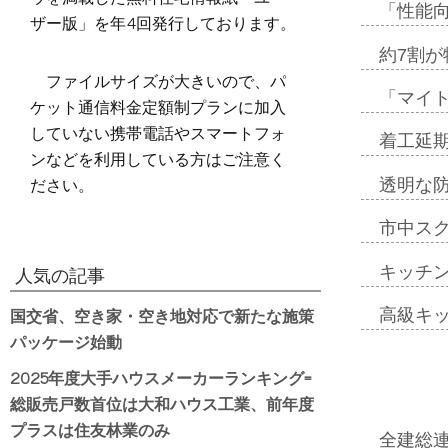
「性能向
ザー版」を年4回発行しております。
約7割が
ファイルサイズが大きいので、パ
「マイ
ケット通信料金定額制プランに加入
していない携帯電話やスマートフォ
着工延期
ンなどを利用している方はご注意く
ださい。
透明な
市中ス
キッチ
人気の記事
国交省、空き家・空き地対応で新たな施策
高級キ
パッケージ始動
2025年度大手ハウスメーカーランキング=
総販売戸数首位は大和ハウス工業、前年度
プラスは住友林業のみ
全建総