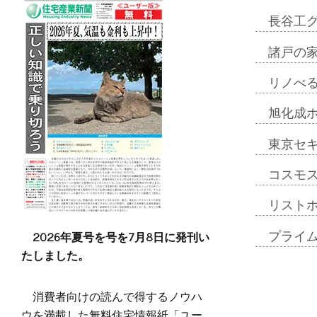
長谷工
諸戸の
リノべ
旭化成
東京セ
コスモ
リスト
2026年夏号を号を7月8日に発刊い
プライ
たしました。
消費者向けの読んで得するノウハ
ウを満載した無料住宅情報紙「ユー