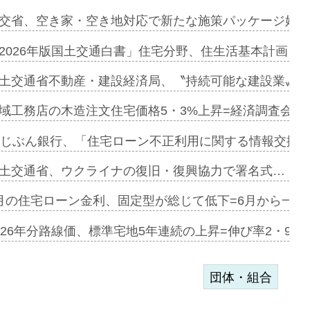
ァミーレキ…
交省、空き家・空き地対応で新たな施策パッケージ始動
にも城南エ…
2026年版国土交通白書」住宅分野、住生活基本計画を
融合型の賃…
土交通省不動産・建設経済局、〝持続可能な建設業〟の
デンカフェ…
域工務店の木造注文住宅価格5・3%上昇=経済調査会「
協業=お互…
uじぶん銀行、「住宅ローン不正利用に関する情報交換協
のコリビング…
土交通省、ウクライナの復旧・復興協力で署名式…
ある2階建…
月の住宅ローン金利、固定型が総じて低下=6月から一転
第1弾が開…
026年分路線価、標準宅地5年連続の上昇=伸び率2・9%
団体・組合