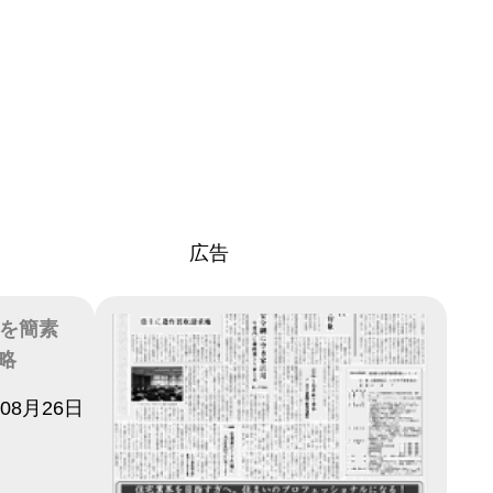
広告
きを簡素
略
年08月26日