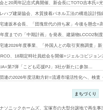
会と20周年記念式典開催、新会長にTOTO吉本氏=光触
e…
レハブ建築協会、木質接着パネル工法の構造設計指針を
加=リンナ…
宅連坂本会長、「団塊世代の持ち家」今後を懸念=高齢
見込む=…
9年度までの「中期計画」を発表、建築物LCCO2制度へ
宅連2026年度事業、「外国人との取引実務調査」新規に
開始=三協…
ERCO、18期定時社員総会を開催=ジェルコビジョン203
LIA=第7弾「こども応援PJ」3社が新たに参加…
築分譲M専用…
団連の2026年度活動方針=流通市場活性化へ、検査・
まちづくり
まず=「物…
ナソニックホームズ、宝塚市の大型分譲地で再生事業を