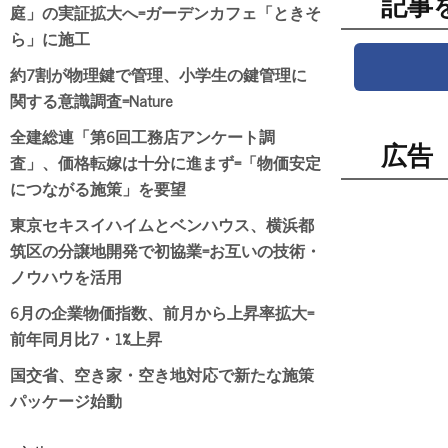
記事
庭」の実証拡大へ=ガーデンカフェ「ときそ
ら」に施工
約7割が物理鍵で管理、小学生の鍵管理に
関する意識調査=Nature
全建総連「第6回工務店アンケート調
広告
査」、価格転嫁は十分に進まず=「物価安定
につながる施策」を要望
東京セキスイハイムとベンハウス、横浜都
筑区の分譲地開発で初協業=お互いの技術・
ノウハウを活用
6月の企業物価指数、前月から上昇率拡大=
前年同月比7・1%上昇
国交省、空き家・空き地対応で新たな施策
パッケージ始動