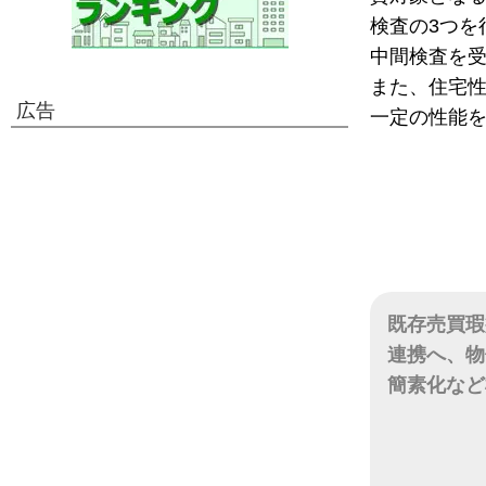
検査の3つを
中間検査を
また、住宅
広告
一定の性能
既存売買瑕
連携へ、物
簡素化など
日付