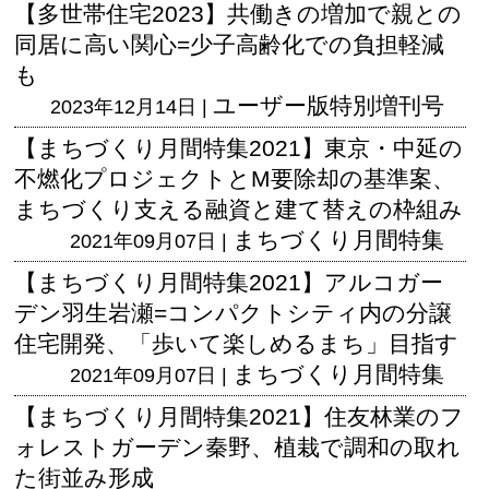
【多世帯住宅2023】共働きの増加で親との
同居に高い関心=少子高齢化での負担軽減
も
ユーザー版
特別増刊号
2023年12月14日 |
【まちづくり月間特集2021】東京・中延の
不燃化プロジェクトとM要除却の基準案、
まちづくり支える融資と建て替えの枠組み
まちづくり月間特集
2021年09月07日 |
【まちづくり月間特集2021】アルコガー
デン羽生岩瀬=コンパクトシティ内の分譲
住宅開発、「歩いて楽しめるまち」目指す
まちづくり月間特集
2021年09月07日 |
【まちづくり月間特集2021】住友林業のフ
ォレストガーデン秦野、植栽で調和の取れ
た街並み形成