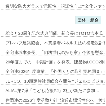
透明な防火ガラスで意匠性・視認性向上=文化シヤ
団体・組合
総会と20周年記念式典開催、新会長にTOTO吉本氏
プレハブ建築協会、木質接着パネル工法の構造設計
全宅連坂本会長、「団塊世代の持ち家」今後を懸念
29年度までの「中期計画」を発表、建築物LCCO2
全宅連2026年度事業、「外国人との取引実務調査」新
JERCO、18期定時社員総会を開催=ジェルコビジョン
ALIA=第7弾「こども応援PJ」3社が新たに参加…
住団連の2026年度活動方針=流通市場活性化へ、検