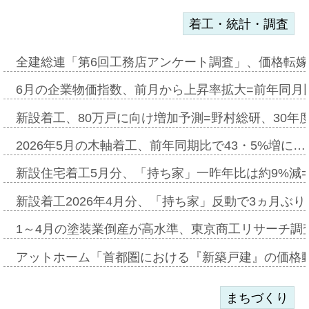
着工・統計・調査
全建総連「第6回工務店アンケート調査」、価格転嫁
6月の企業物価指数、前月から上昇率拡大=前年同月比
新設着工、80万戸に向け増加予測=野村総研、30年
2026年5月の木軸着工、前年同期比で43・5%増に…
新設住宅着工5月分、「持ち家」一昨年比は約9%減=
新設着工2026年4月分、「持ち家」反動で3ヵ月ぶ
1～4月の塗装業倒産が高水準、東京商工リサーチ調
アットホーム「首都圏における『新築戸建』の価格
まちづくり