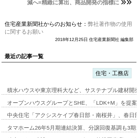
減へ=精緻に算出、商品開発の指標に
住宅産業新聞社からのお知らせ：
弊社著作物の使用
に関するお願い
2018年12月25日 住宅産業新聞社 編集部
最近の記事一覧
住宅・工務店
積水ハウスや東京理科大など、サステナブル建材開
オープンハウスグループとSHE、「LDK+M」を提
中央住宅「アクシスケイプ春日部・南桜井」、春日
タマホーム26年5月期連結決算、分譲回復基調も3