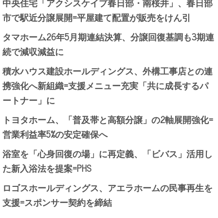
中央住宅「アクシスケイプ春日部・南桜井」、春日部
市で駅近分譲展開=平屋建て配置が販売をけん引
タマホーム26年5月期連結決算、分譲回復基調も3期連
続で減収減益に
積水ハウス建設ホールディングス、外構工事店との連
携強化へ新組織=支援メニュー充実「共に成長するパ
ートナー」に
トヨタホーム、「普及帯と高額分譲」の2軸展開強化=
営業利益率5%の安定確保へ
浴室を「心身回復の場」に再定義、「ビバス」活用し
た新入浴法を提案=PHS
ロゴスホールディングス、アエラホームの民事再生を
支援=スポンサー契約を締結