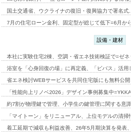
国土交通省、ウクライナの復旧・復興協力で署名式
7月の住宅ローン金利、固定型が総じて低下=6月か
設備・建材
本社に実験住宅2棟、空調・省エネ技術検証で=ゼネ
浴室を「心身回復の場」に再定義、「ビバス」活用し
省エネ検討WEBサービスを共同住宅版にも無料公開、
「性能向上リノベ2026」デザイン事例募集中=YKKA
約7割が物理鍵で管理、小学生の鍵管理に関する意識調査
「マイトーン」をリニューアル、上位モデルの清掃
着工延期で減収も利益改善、26年5月期決算を発表