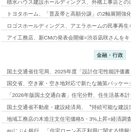
積水ハウス建設ホールディングス、外構工事店との
トヨタホーム、「普及帯と高額分譲」の2軸展開強化
ロゴスホールディングス、アエラホームの民事再生
アイ工務店、新CMの発表会開催=渋谷凪咲さんをキ
金融・行政
国土交通省住宅局、2025年度「設計住宅性能評価
国交省、空き家・空き地対応で新たな施策パッケー
「2026年版国土交通白書」住宅分野、住生活基本計
国土交通省不動産・建設経済局、〝持続可能な建設
地域工務店の木造注文住宅価格5・3%上昇=経済調
auじぶん銀行、「住宅ローン不正利用に関する情報