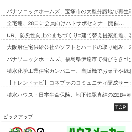
パナソニックホームズ、宝塚市の大型分譲地で再生
全宅連、28日に会員向けハトサポセミナー開催…
UR、防災性向上のまちづくり=建て替え提案推進、
大阪府住宅供給公社のソフトとハードの取り組み、2
パナソニックホームズ、福島県伊達市で街びらき=
積水化学工業住宅カンパニー、自販機でお菓子や紙
【トレンドナビ】コネプラのコミュニティ醸成サー
積水ハウス・日本生命保険、地下鉄駅直結のZEB=赤坂
TOP
ピックアップ