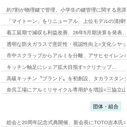
約7割が物理鍵で管理、小学生の鍵管理に関する意識調査
「マイトーン」をリニューアル、上位モデルの清掃
着工延期で減収も利益改善、26年5月期決算を発表
透明な防火ガラスで意匠性・視認性向上=文化シヤ
市中スクラップからアルミを分離、アサヒセイレン
キッチン軸足にシェア拡大目指す=クリナップ…
高級キッチン〝ブランド〟を初創設、タカラスタン
奈呉工場にアルミリサイクル専用炉を増設=三協立
団体・組合
総会と20周年記念式典開催、新会長にTOTO吉本氏