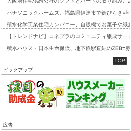
大阪府住宅供給公社のソフトとハードの取り組み、2
パナソニックホームズ、福島県伊達市で街びらき=
積水化学工業住宅カンパニー、自販機でお菓子や紙
【トレンドナビ】コネプラのコミュニティ醸成サー
積水ハウス・日本生命保険、地下鉄駅直結のZEB=赤坂
TOP
ピックアップ
広告