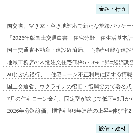
金融・行政
国交省、空き家・空き地対応で新たな施策パッケー
「2026年版国土交通白書」住宅分野、住生活基本計
国土交通省不動産・建設経済局、〝持続可能な建設
地域工務店の木造注文住宅価格5・3%上昇=経済調
auじぶん銀行、「住宅ローン不正利用に関する情報
国土交通省、ウクライナの復旧・復興協力で署名式
7月の住宅ローン金利、固定型が総じて低下=6月か
2026年分路線価、標準宅地5年連続の上昇=伸び率2・
設備・建材