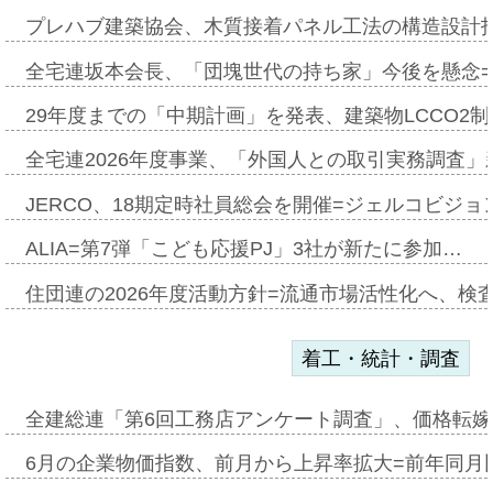
プレハブ建築協会、木質接着パネル工法の構造設計
全宅連坂本会長、「団塊世代の持ち家」今後を懸念
29年度までの「中期計画」を発表、建築物LCCO2
全宅連2026年度事業、「外国人との取引実務調査」新
JERCO、18期定時社員総会を開催=ジェルコビジョン
ALIA=第7弾「こども応援PJ」3社が新たに参加…
住団連の2026年度活動方針=流通市場活性化へ、検
着工・統計・調査
全建総連「第6回工務店アンケート調査」、価格転嫁
6月の企業物価指数、前月から上昇率拡大=前年同月比