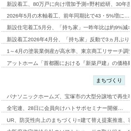
新設着工、80万戸に向け増加予測=野村総研、30年
2026年5月の木軸着工、前年同期比で43・5%増に…
新設住宅着工5月分、「持ち家」一昨年比は約9%減=
新設着工2026年4月分、「持ち家」反動で3ヵ月ぶ
1～4月の塗装業倒産が高水準、東京商工リサーチ調
アットホーム「首都圏における『新築戸建』の価格
まちづくり
パナソニックホームズ、宝塚市の大型分譲地で再生
全宅連、28日に会員向けハトサポセミナー開催…
UR、防災性向上のまちづくり=建て替え提案推進、