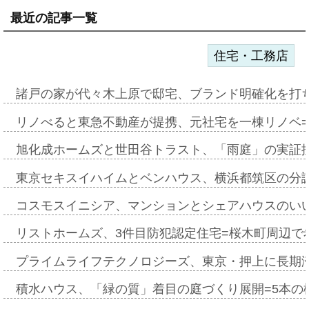
最近の記事一覧
住宅・工務店
諸戸の家が代々木上原で邸宅、ブランド明確化を打
リノべると東急不動産が提携、元社宅を一棟リノベ
旭化成ホームズと世田谷トラスト、「雨庭」の実証
東京セキスイハイムとベンハウス、横浜都筑区の分
コスモスイニシア、マンションとシェアハウスのい
リストホームズ、3件目防犯認定住宅=桜木町周辺で
プライムライフテクノロジーズ、東京・押上に長期
積水ハウス、「緑の質」着目の庭づくり展開=5本の