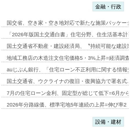
金融・行政
国交省、空き家・空き地対応で新たな施策パッケー
「2026年版国土交通白書」住宅分野、住生活基本計
国土交通省不動産・建設経済局、〝持続可能な建設
地域工務店の木造注文住宅価格5・3%上昇=経済調
auじぶん銀行、「住宅ローン不正利用に関する情報
国土交通省、ウクライナの復旧・復興協力で署名式
7月の住宅ローン金利、固定型が総じて低下=6月か
2026年分路線価、標準宅地5年連続の上昇=伸び率2・
設備・建材