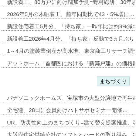
新設着工、80万戸に向け増加予測=野村総研、30年
2026年5月の木軸着工、前年同期比で43・5%増に…
新設住宅着工5月分、「持ち家」一昨年比は約9%減=
新設着工2026年4月分、「持ち家」反動で3ヵ月ぶ
1～4月の塗装業倒産が高水準、東京商工リサーチ調
アットホーム「首都圏における『新築戸建』の価格
まちづくり
パナソニックホームズ、宝塚市の大型分譲地で再生
全宅連、28日に会員向けハトサポセミナー開催…
UR、防災性向上のまちづくり=建て替え提案推進、
大阪府住宅供給公社のソフトとハードの取り組み、2