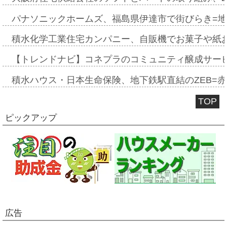
パナソニックホームズ、福島県伊達市で街びらき=
積水化学工業住宅カンパニー、自販機でお菓子や紙
【トレンドナビ】コネプラのコミュニティ醸成サー
積水ハウス・日本生命保険、地下鉄駅直結のZEB=赤坂
TOP
ピックアップ
広告