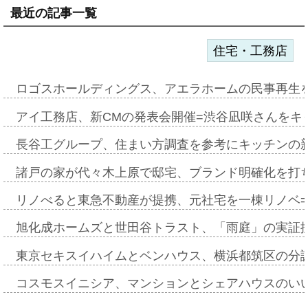
最近の記事一覧
住宅・工務店
ロゴスホールディングス、アエラホームの民事再生
アイ工務店、新CMの発表会開催=渋谷凪咲さんをキ
長谷工グループ、住まい方調査を参考にキッチンの
諸戸の家が代々木上原で邸宅、ブランド明確化を打
リノべると東急不動産が提携、元社宅を一棟リノベ
旭化成ホームズと世田谷トラスト、「雨庭」の実証
東京セキスイハイムとベンハウス、横浜都筑区の分
コスモスイニシア、マンションとシェアハウスのい