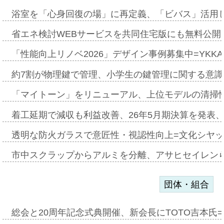
浴室を「心身回復の場」に再定義、「ビバス」活用し
省エネ検討WEBサービスを共同住宅版にも無料公開、
「性能向上リノベ2026」デザイン事例募集中=YKKA
約7割が物理鍵で管理、小学生の鍵管理に関する意識調査
「マイトーン」をリニューアル、上位モデルの清掃
着工延期で減収も利益改善、26年5月期決算を発表
透明な防火ガラスで意匠性・視認性向上=文化シヤ
市中スクラップからアルミを分離、アサヒセイレン
団体・組合
総会と20周年記念式典開催、新会長にTOTO吉本氏