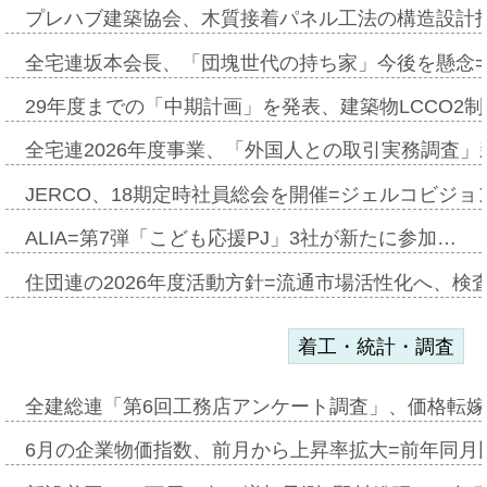
プレハブ建築協会、木質接着パネル工法の構造設計
全宅連坂本会長、「団塊世代の持ち家」今後を懸念
29年度までの「中期計画」を発表、建築物LCCO2
全宅連2026年度事業、「外国人との取引実務調査」新
JERCO、18期定時社員総会を開催=ジェルコビジョン
ALIA=第7弾「こども応援PJ」3社が新たに参加…
住団連の2026年度活動方針=流通市場活性化へ、検
着工・統計・調査
全建総連「第6回工務店アンケート調査」、価格転嫁
6月の企業物価指数、前月から上昇率拡大=前年同月比