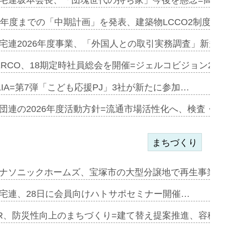
宅連坂本会長、「団塊世代の持ち家」今後を懸念=高齢
e…
9年度までの「中期計画」を発表、建築物LCCO2制度へ
加=リンナ…
宅連2026年度事業、「外国人との取引実務調査」新規に
見込む=…
ERCO、18期定時社員総会を開催=ジェルコビジョン203
LIA=第7弾「こども応援PJ」3社が新たに参加…
開始=三協…
団連の2026年度活動方針=流通市場活性化へ、検査・
まちづくり
まず=「物…
ナソニックホームズ、宝塚市の大型分譲地で再生事業を
昇…
宅連、28日に会員向けハトサポセミナー開催…
り戻し〟…
R、防災性向上のまちづくり=建て替え提案推進、容積