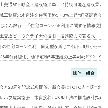
ァミーレキ…
土交通省不動産・建設経済局、〝持続可能な建設業〟の
にも城南エ…
域工務店の木造注文住宅価格5・3%上昇=経済調査会「
融合型の賃…
uじぶん銀行、「住宅ローン不正利用に関する情報交換協
デンカフェ…
土交通省、ウクライナの復旧・復興協力で署名式…
協業=お互…
月の住宅ローン金利、固定型が総じて低下=6月から一転
のコリビング…
026年分路線価、標準宅地5年連続の上昇=伸び率2・9%
団体・組合
を提案=P…
会と20周年記念式典開催、新会長にTOTO吉本氏=光触
とワンビ…
レハブ建築協会、木質接着パネル工法の構造設計指針を