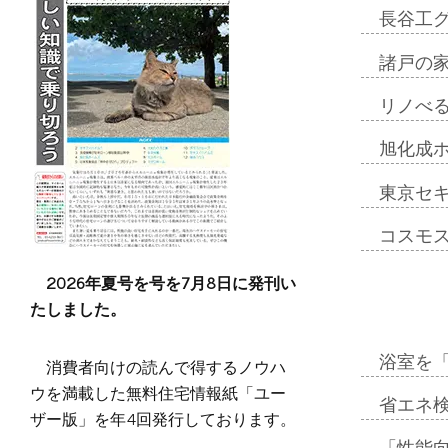
長谷工
諸戸の
リノべ
旭化成
東京セ
コスモ
2026年夏号を号を7月8日に発刊い
たしました。
浴室を
消費者向けの読んで得するノウハ
ウを満載した無料住宅情報紙「ユー
省エネ検
ザー版」を年4回発行しております。