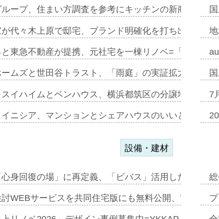
グループ、住まい方調査を参考にキッチンの新商品=「フ
国
家が代々木上原で邸宅、ブランド明確化を打ち出す=年内
地
ると東急不動産が提携、元社宅を一棟リノベ=「職住遊」
a
ホームズと世田谷トラスト、「雨庭」の実証拡大へ=ガー
国
キスイハイムとベンハウス、横浜都筑区の分譲地開発で初
7
スイニシア、マンションとシェアハウスのいいとこどり
2
設備・建材
「心身回復の場」に再定義、「ビバス」活用した新入浴法
総
討WEBサービスを共同住宅版にも無料公開、YKKAP
プ