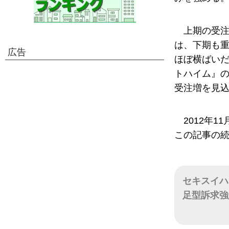
上期の受
は、下期も
広告
ほぼ横ばい
トハイム』
受注増を見
2012年
この記事の
セキスイハ
足型訴求強
日付