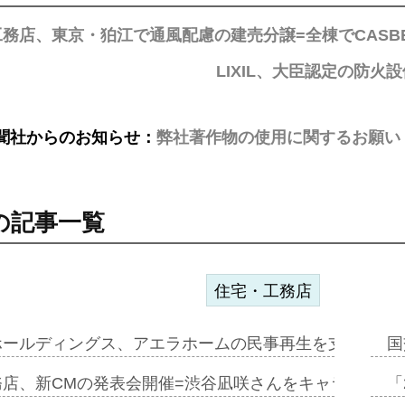
務店、東京・狛江で通風配慮の建売分譲=全棟でCASB
LIXIL、大臣認定の防
聞社からのお知らせ：
弊社著作物の使用に関するお願い
の記事一覧
住宅・工務店
ホールディングス、アエラホームの民事再生を支援=スポ
国
務店、新CMの発表会開催=渋谷凪咲さんをキャラクター
「