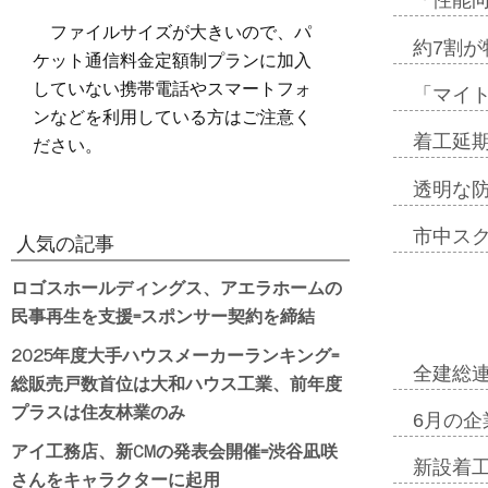
「性能向
ファイルサイズが大きいので、パ
約7割が
ケット通信料金定額制プランに加入
していない携帯電話やスマートフォ
「マイ
ンなどを利用している方はご注意く
ださい。
着工延期
透明な
市中ス
人気の記事
ロゴスホールディングス、アエラホームの
民事再生を支援=スポンサー契約を締結
2025年度大手ハウスメーカーランキング=
全建総
総販売戸数首位は大和ハウス工業、前年度
プラスは住友林業のみ
6月の企
アイ工務店、新CMの発表会開催=渋谷凪咲
新設着工
さんをキャラクターに起用