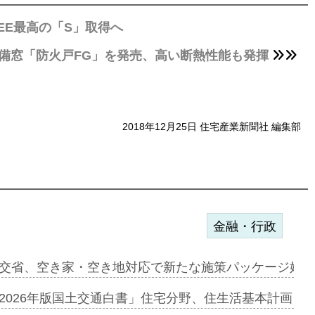
EE最高の「S」取得へ
火設備窓「防火戸FG」を発売、高い断熱性能も発揮
2018年12月25日 住宅産業新聞社 編集部
金融・行政
ンサー契約…
交省、空き家・空き地対応で新たな施策パッケージ始動
に起用…
2026年版国土交通白書」住宅分野、住生活基本計画を