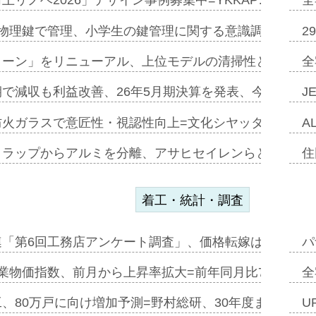
上リノベ2026」デザイン事例募集中=YKKAP…
全
物理鍵で管理、小学生の鍵管理に関する意識調査=Natur
2
トーン」をリニューアル、上位モデルの清掃性と安全性追
全
で減収も利益改善、26年5月期決算を発表、今期は増収
J
防火ガラスで意匠性・視認性向上=文化シヤッター…
A
クラップからアルミを分離、アサヒセイレンらと協働開発
住
着工・統計・調査
連「第6回工務店アンケート調査」、価格転嫁は十分に進
パ
業物価指数、前月から上昇率拡大=前年同月比7・1%上
全
、80万戸に向け増加予測=野村総研、30年度まで〝揺
U