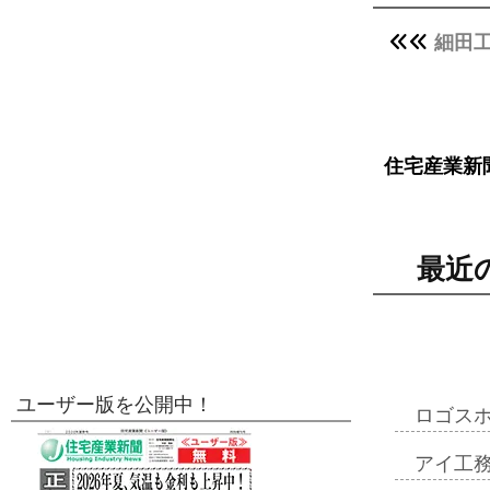
細田工
住宅産業新
最近
ユーザー版を公開中！
ロゴス
アイ工