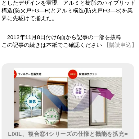
としたデザインを実現。アルミと樹脂のハイブリッド
構造(防火戸FG―H)とアルミ構造(防火戸FG―S)を業
界に先駆けて揃えた。
2012年11月8日付け6面から記事の一部を抜粋
この記事の続きは本紙でご確認ください
【購読申込】
LIXIL、複合窓4シリーズの仕様と機能を拡充=