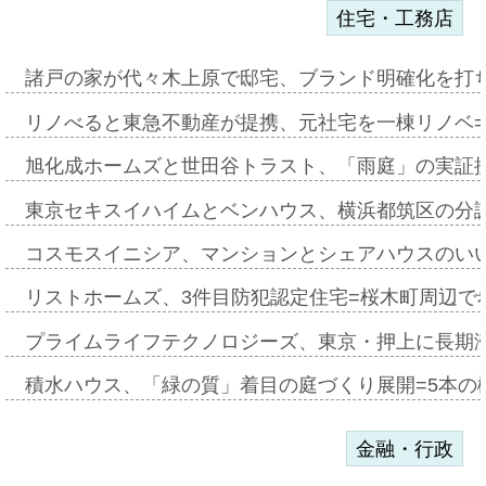
住宅・工務店
諸戸の家が代々木上原で邸宅、ブランド明確化を打
リノべると東急不動産が提携、元社宅を一棟リノベ
旭化成ホームズと世田谷トラスト、「雨庭」の実証
東京セキスイハイムとベンハウス、横浜都筑区の分
コスモスイニシア、マンションとシェアハウスのい
リストホームズ、3件目防犯認定住宅=桜木町周辺で
プライムライフテクノロジーズ、東京・押上に長期
積水ハウス、「緑の質」着目の庭づくり展開=5本の
金融・行政