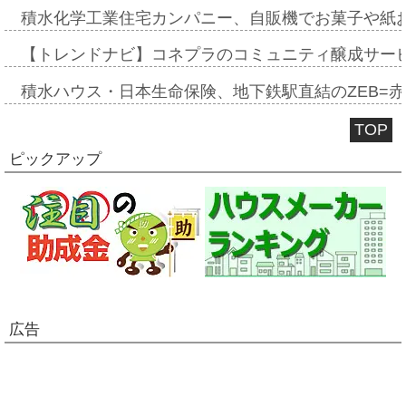
積水化学工業住宅カンパニー、自販機でお菓子や紙
【トレンドナビ】コネプラのコミュニティ醸成サー
積水ハウス・日本生命保険、地下鉄駅直結のZEB=赤坂
TOP
ピックアップ
広告