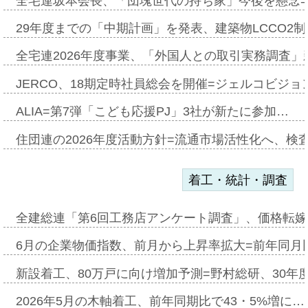
全宅連坂本会長、「団塊世代の持ち家」今後を懸念
29年度までの「中期計画」を発表、建築物LCCO2
全宅連2026年度事業、「外国人との取引実務調査」新
JERCO、18期定時社員総会を開催=ジェルコビジョン
ALIA=第7弾「こども応援PJ」3社が新たに参加…
住団連の2026年度活動方針=流通市場活性化へ、検
着工・統計・調査
全建総連「第6回工務店アンケート調査」、価格転嫁
6月の企業物価指数、前月から上昇率拡大=前年同月比
新設着工、80万戸に向け増加予測=野村総研、30年
2026年5月の木軸着工、前年同期比で43・5%増に…