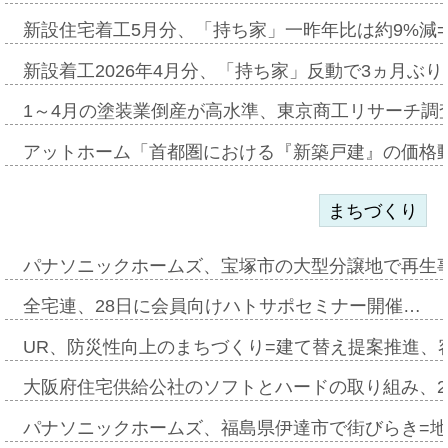
新設住宅着工5月分、「持ち家」一昨年比は約9%減=
新設着工2026年4月分、「持ち家」反動で3ヵ月ぶ
1～4月の塗装業倒産が高水準、東京商工リサーチ調
アットホーム「首都圏における『新築戸建』の価格
まちづくり
パナソニックホームズ、宝塚市の大型分譲地で再生
全宅連、28日に会員向けハトサポセミナー開催…
UR、防災性向上のまちづくり=建て替え提案推進、
大阪府住宅供給公社のソフトとハードの取り組み、2
パナソニックホームズ、福島県伊達市で街びらき=