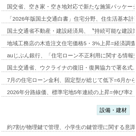
国交省、空き家・空き地対応で新たな施策パッケー
「2026年版国土交通白書」住宅分野、住生活基本計
国土交通省不動産・建設経済局、〝持続可能な建設
地域工務店の木造注文住宅価格5・3%上昇=経済調
auじぶん銀行、「住宅ローン不正利用に関する情報
国土交通省、ウクライナの復旧・復興協力で署名式
7月の住宅ローン金利、固定型が総じて低下=6月か
2026年分路線価、標準宅地5年連続の上昇=伸び率2・
設備・建材
約7割が物理鍵で管理、小学生の鍵管理に関する意識調査