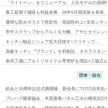
「マイトーン」をリニューアル、上位モデルの清掃
着工延期で減収も利益改善、26年5月期決算を発表
透明な防火ガラスで意匠性・視認性向上=文化シヤ
市中スクラップからアルミを分離、アサヒセイレン
キッチン軸足にシェア拡大目指す=クリナップ…
高級キッチン〝ブランド〟を初創設、タカラスタン
奈呉工場にアルミリサイクル専用炉を増設=三協立
団体・組合
総会と20周年記念式典開催、新会長にTOTO吉本氏
プレハブ建築協会、木質接着パネル工法の構造設計