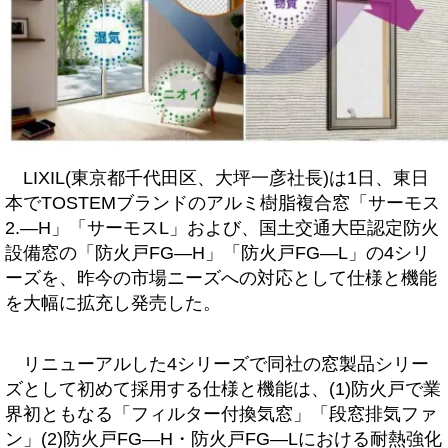
LIXIL(東京都千代田区、大坪一彦社長)は1日、東日
本でTOSTEMブランドのアルミ樹脂複合窓「サーモス
2.―H」「サーモスL」および、国土交通大臣認定防火
設備窓の「防火戸FG―H」「防火戸FG―L」の4シリ
ーズを、昨今の市場ニーズへの対応として仕様と機能
を大幅に拡充し発売した。
リニューアルした4シリーズで同社の窓製品シリー
ズとして初めて採用する仕様と機能は、(1)防火戸で業
界初ともなる「フィルター付換気窓」「段窓排気ファ
ン」(2)防火戸FG―H・防火戸FG―Lにおける耐熱強化