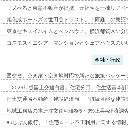
リノべると東急不動産が提携、元社宅を一棟リノベ
旭化成ホームズと世田谷トラスト、「雨庭」の実証
東京セキスイハイムとベンハウス、横浜都筑区の分
コスモスイニシア、マンションとシェアハウスのい
金融・行政
国交省、空き家・空き地対応で新たな施策パッケー
「2026年版国土交通白書」住宅分野、住生活基本計
国土交通省不動産・建設経済局、〝持続可能な建設
地域工務店の木造注文住宅価格5・3%上昇=経済調
auじぶん銀行、「住宅ローン不正利用に関する情報