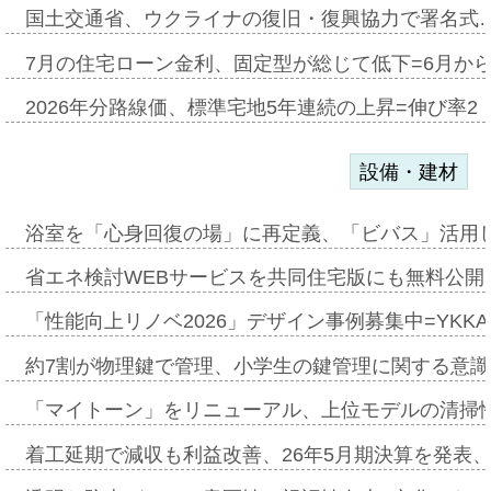
国土交通省、ウクライナの復旧・復興協力で署名式
7月の住宅ローン金利、固定型が総じて低下=6月か
2026年分路線価、標準宅地5年連続の上昇=伸び率2・
設備・建材
浴室を「心身回復の場」に再定義、「ビバス」活用し
省エネ検討WEBサービスを共同住宅版にも無料公開、
「性能向上リノベ2026」デザイン事例募集中=YKKA
約7割が物理鍵で管理、小学生の鍵管理に関する意識調査
「マイトーン」をリニューアル、上位モデルの清掃
着工延期で減収も利益改善、26年5月期決算を発表