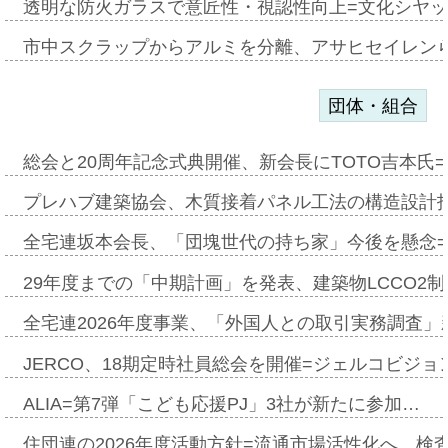
透明な防火ガラスで意匠性・視認性向上=文化シヤ
市中スクラップからアルミを分離、アサヒセイレン
団体・組合
総会と20周年記念式典開催、新会長にTOTO吉本氏
プレハブ建築協会、木質接着パネル工法の構造設計
全宅連坂本会長、「団塊世代の持ち家」今後を懸念
29年度までの「中期計画」を発表、建築物LCCO2
全宅連2026年度事業、「外国人との取引実務調査」新
JERCO、18期定時社員総会を開催=ジェルコビジョン
ALIA=第7弾「こども応援PJ」3社が新たに参加…
住団連の2026年度活動方針=流通市場活性化へ、検