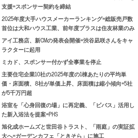
支援=スポンサー契約を締結
2025年度大手ハウスメーカーランキング=総販売戸数
首位は大和ハウス工業、前年度プラスは住友林業のみ
アイ工務店、新CMの発表会開催=渋谷凪咲さんをキャ
ラクターに起用
ミカド、スポンサー付かず全事業を停止
主要住宅企業10社の2025年度の1棟あたりの平均単
価・床面積、8社が単価上昇、床面積は縮小傾向=5社
が5千万円超
浴室を「心身回復の場」に再定義、「ビバス」活用し
た新入浴法を提案=PHS
旭化成ホームズと世田谷トラスト、「雨庭」の実証拡
大へ=ガーデンカフェ「ときそら」に施工