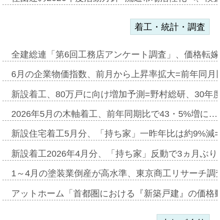
着工・統計・調査
全建総連「第6回工務店アンケート調査」、価格転嫁
6月の企業物価指数、前月から上昇率拡大=前年同月比
新設着工、80万戸に向け増加予測=野村総研、30年
2026年5月の木軸着工、前年同期比で43・5%増に…
新設住宅着工5月分、「持ち家」一昨年比は約9%減=
新設着工2026年4月分、「持ち家」反動で3ヵ月ぶ
1～4月の塗装業倒産が高水準、東京商工リサーチ調
アットホーム「首都圏における『新築戸建』の価格