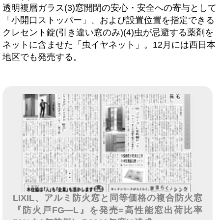
透明複層ガラス(3)窓開閉の安心・安全への寄与として
「小開口ストッパー」、および設置位置を指定できる
クレセント錠(引き違い窓のみ)(4)虫が忌避する薬剤を
ネットに含ませた「虫イヤネット」。12月には西日本
地区でも発売する。
LIXIL、アルミ防火窓と同等価格の複合防火窓
『防火戸FG―L』を発売=高性能窓出荷比率