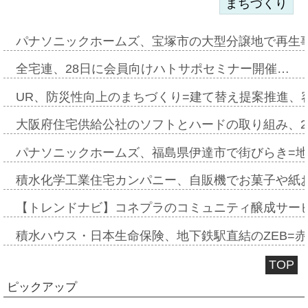
まちづくり
パナソニックホームズ、宝塚市の大型分譲地で再生
全宅連、28日に会員向けハトサポセミナー開催…
UR、防災性向上のまちづくり=建て替え提案推進、
大阪府住宅供給公社のソフトとハードの取り組み、2
パナソニックホームズ、福島県伊達市で街びらき=
積水化学工業住宅カンパニー、自販機でお菓子や紙
【トレンドナビ】コネプラのコミュニティ醸成サー
積水ハウス・日本生命保険、地下鉄駅直結のZEB=赤坂
TOP
ピックアップ