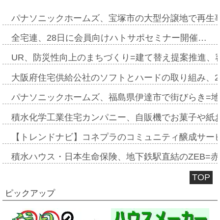
パナソニックホームズ、宝塚市の大型分譲地で再生
全宅連、28日に会員向けハトサポセミナー開催…
UR、防災性向上のまちづくり=建て替え提案推進、
大阪府住宅供給公社のソフトとハードの取り組み、2
パナソニックホームズ、福島県伊達市で街びらき=
積水化学工業住宅カンパニー、自販機でお菓子や紙
【トレンドナビ】コネプラのコミュニティ醸成サー
積水ハウス・日本生命保険、地下鉄駅直結のZEB=赤坂
TOP
ピックアップ