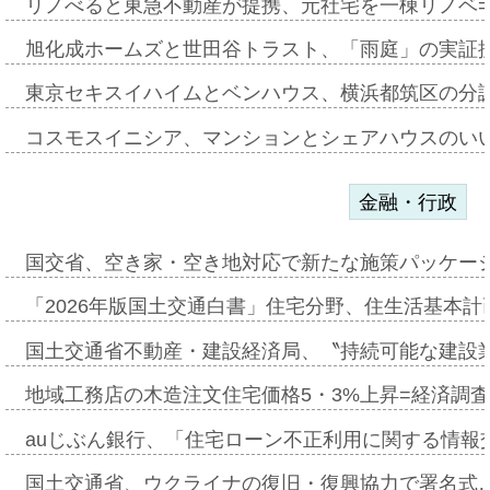
リノべると東急不動産が提携、元社宅を一棟リノベ
旭化成ホームズと世田谷トラスト、「雨庭」の実証
東京セキスイハイムとベンハウス、横浜都筑区の分
コスモスイニシア、マンションとシェアハウスのい
金融・行政
国交省、空き家・空き地対応で新たな施策パッケー
「2026年版国土交通白書」住宅分野、住生活基本計
国土交通省不動産・建設経済局、〝持続可能な建設
地域工務店の木造注文住宅価格5・3%上昇=経済調
auじぶん銀行、「住宅ローン不正利用に関する情報
国土交通省、ウクライナの復旧・復興協力で署名式