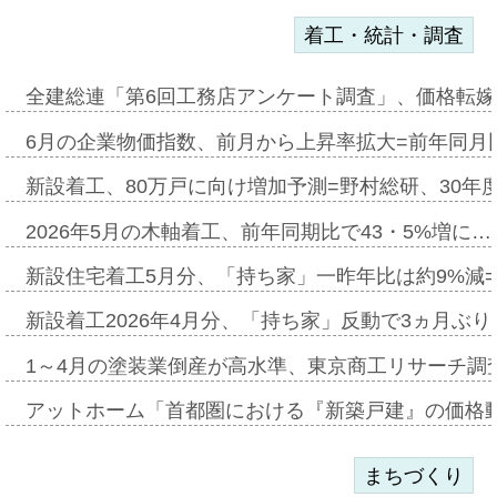
着工・統計・調査
全建総連「第6回工務店アンケート調査」、価格転嫁
6月の企業物価指数、前月から上昇率拡大=前年同月比
新設着工、80万戸に向け増加予測=野村総研、30年
2026年5月の木軸着工、前年同期比で43・5%増に…
新設住宅着工5月分、「持ち家」一昨年比は約9%減=
新設着工2026年4月分、「持ち家」反動で3ヵ月ぶ
1～4月の塗装業倒産が高水準、東京商工リサーチ調
アットホーム「首都圏における『新築戸建』の価格
まちづくり