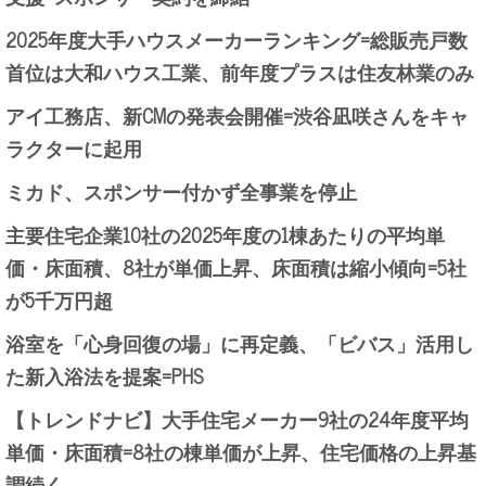
2025年度大手ハウスメーカーランキング=総販売戸数
首位は大和ハウス工業、前年度プラスは住友林業のみ
アイ工務店、新CMの発表会開催=渋谷凪咲さんをキャ
ラクターに起用
ミカド、スポンサー付かず全事業を停止
主要住宅企業10社の2025年度の1棟あたりの平均単
価・床面積、8社が単価上昇、床面積は縮小傾向=5社
が5千万円超
浴室を「心身回復の場」に再定義、「ビバス」活用し
た新入浴法を提案=PHS
【トレンドナビ】大手住宅メーカー9社の24年度平均
単価・床面積=8社の棟単価が上昇、住宅価格の上昇基
調続く