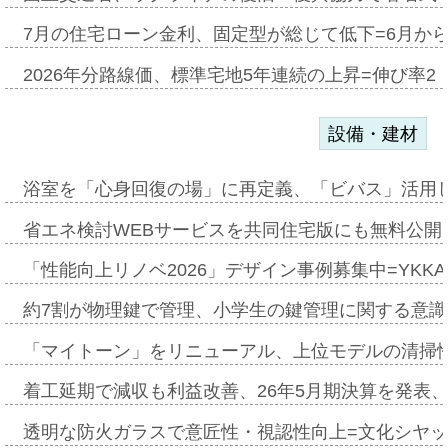
7月の住宅ローン金利、固定型が総じて低下=6月か
2026年分路線価、標準宅地5年連続の上昇=伸び率2・
設備・建材
浴室を「心身回復の場」に再定義、「ビバス」活用し
省エネ検討WEBサービスを共同住宅版にも無料公開、
「性能向上リノベ2026」デザイン事例募集中=YKKA
約7割が物理鍵で管理、小学生の鍵管理に関する意識調査
「マイトーン」をリニューアル、上位モデルの清掃
着工延期で減収も利益改善、26年5月期決算を発表
透明な防火ガラスで意匠性・視認性向上=文化シヤ