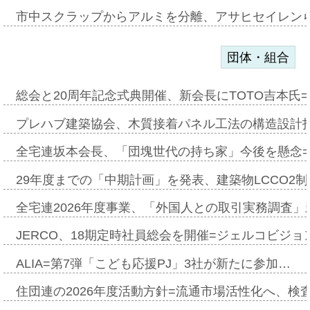
市中スクラップからアルミを分離、アサヒセイレン
団体・組合
総会と20周年記念式典開催、新会長にTOTO吉本氏
プレハブ建築協会、木質接着パネル工法の構造設計
全宅連坂本会長、「団塊世代の持ち家」今後を懸念
29年度までの「中期計画」を発表、建築物LCCO2
全宅連2026年度事業、「外国人との取引実務調査」新
JERCO、18期定時社員総会を開催=ジェルコビジョン
ALIA=第7弾「こども応援PJ」3社が新たに参加…
住団連の2026年度活動方針=流通市場活性化へ、検