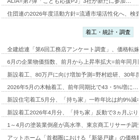
ALIA=第7弾「こども応援PJ」3社が新たに参加…
住団連の2026年度活動方針=流通市場活性化へ、検
着工・統計・調査
全建総連「第6回工務店アンケート調査」、価格転嫁
6月の企業物価指数、前月から上昇率拡大=前年同月比
新設着工、80万戸に向け増加予測=野村総研、30年
2026年5月の木軸着工、前年同期比で43・5%増に…
新設住宅着工5月分、「持ち家」一昨年比は約9%減=
新設着工2026年4月分、「持ち家」反動で3ヵ月ぶ
1～4月の塗装業倒産が高水準、東京商工リサーチ調
アットホーム「首都圏における『新築戸建』の価格