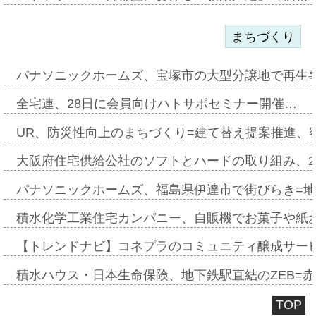
まちづくり
パナソニックホームズ、宝塚市の大型分譲地で再生
全宅連、28日に会員向けハトサポセミナー開催…
UR、防災性向上のまちづくり=建て替え提案推進、
大阪府住宅供給公社のソフトとハードの取り組み、2
パナソニックホームズ、福島県伊達市で街びらき=
積水化学工業住宅カンパニー、自販機でお菓子や紙
【トレンドナビ】コネプラのコミュニティ醸成サー
積水ハウス・日本生命保険、地下鉄駅直結のZEB=赤坂
TOP