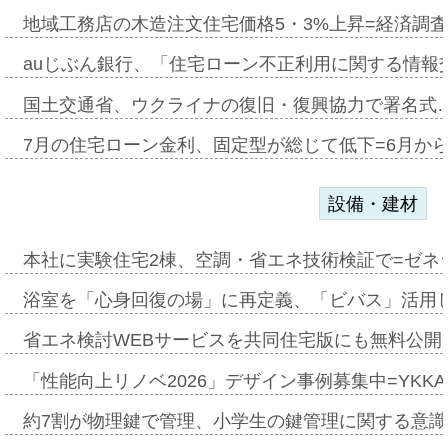
地域工務店の木造注文住宅価格5・3%上昇=経済調
auじぶん銀行、「住宅ローン不正利用に関する情報
国土交通省、ウクライナの復旧・復興協力で署名式
7月の住宅ローン金利、固定型が総じて低下=6月か
設備・建材
本社に実験住宅2棟、空調・省エネ技術検証で=ゼネ
浴室を「心身回復の場」に再定義、「ビバス」活用し
省エネ検討WEBサービスを共同住宅版にも無料公開、
「性能向上リノベ2026」デザイン事例募集中=YKKA
約7割が物理鍵で管理、小学生の鍵管理に関する意識調査