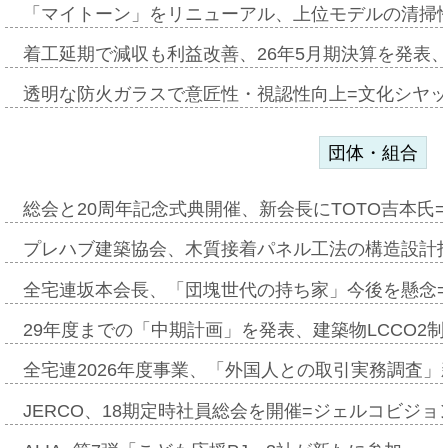
「マイトーン」をリニューアル、上位モデルの清掃
着工延期で減収も利益改善、26年5月期決算を発表
透明な防火ガラスで意匠性・視認性向上=文化シヤ
団体・組合
総会と20周年記念式典開催、新会長にTOTO吉本氏
プレハブ建築協会、木質接着パネル工法の構造設計
全宅連坂本会長、「団塊世代の持ち家」今後を懸念
29年度までの「中期計画」を発表、建築物LCCO2
全宅連2026年度事業、「外国人との取引実務調査」新
JERCO、18期定時社員総会を開催=ジェルコビジョン