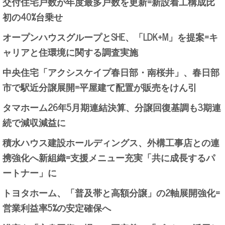
交付住宅戸数が年度最多戸数を更新=新設着工構成比
初の40%台乗せ
オープンハウスグループとSHE、「LDK+M」を提案=キ
ャリアと住環境に関する調査実施
中央住宅「アクシスケイプ春日部・南桜井」、春日部
市で駅近分譲展開=平屋建て配置が販売をけん引
タマホーム26年5月期連結決算、分譲回復基調も3期連
続で減収減益に
積水ハウス建設ホールディングス、外構工事店との連
携強化へ新組織=支援メニュー充実「共に成長するパ
ートナー」に
トヨタホーム、「普及帯と高額分譲」の2軸展開強化=
営業利益率5%の安定確保へ