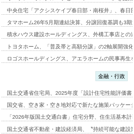
中央住宅「アクシスケイプ春日部・南桜井」、春日
タマホーム26年5月期連結決算、分譲回復基調も3
積水ハウス建設ホールディングス、外構工事店との
トヨタホーム、「普及帯と高額分譲」の2軸展開強化
ロゴスホールディングス、アエラホームの民事再生
金融・行政
国土交通省住宅局、2025年度「設計住宅性能評価
国交省、空き家・空き地対応で新たな施策パッケー
「2026年版国土交通白書」住宅分野、住生活基本計
国土交通省不動産・建設経済局、〝持続可能な建設