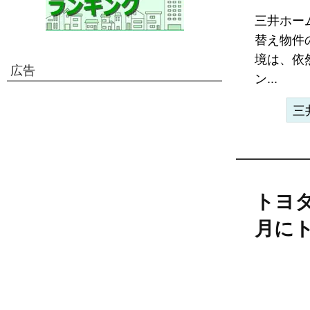
三井ホー
替え物件
境は、依
広告
ン...
三
トヨ
月に