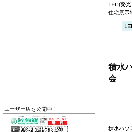
LED(
住宅展示場
LE
積水
会
ユーザー版を公開中！
積水ハウ