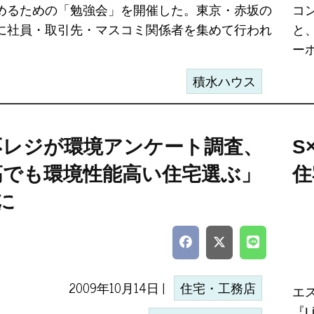
めるための「勉強会」を開催した。東京・赤坂の
コ
に社員・取引先・マスコミ関係者を集めて行われ
と
ーホ.
積水ハウス
不レジが環境アンケート調査、
S
高でも環境性能高い住宅選ぶ」
住
に
2009年10月14日 |
住宅・工務店
エ
『L