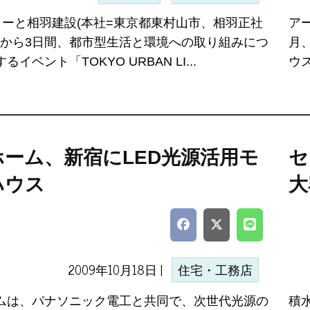
ラーと相羽建設(本社=東京都東村山市、相羽正社
ア
6日から3日間、都市型生活と環境への取り組みにつ
月
イベント「TOKYO URBAN LI...
ウス
ホーム、新宿にLED光源活用モ
セ
ハウス
大
2009年10月18日 |
住宅・工務店
ムは、パナソニック電工と共同で、次世代光源の
積