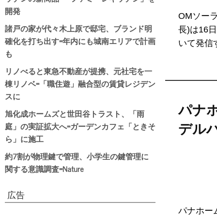
開発
OMソー
諸戸の家が代々木上原で邸宅、ブランド明
長)は1
確化を打ち出す=年内にも城南エリアで計画
いて発信する
も
リノべると東急不動産が提携、元社宅を一
棟リノベ=「職住遊」融合型の賃貸レジデン
スに
パナ
旭化成ホームズと世田谷トラスト、「雨
庭」の実証拡大へ=ガーデンカフェ「ときそ
デル
ら」に施工
約7割が物理鍵で管理、小学生の鍵管理に
関する意識調査=Nature
広告
パナホー