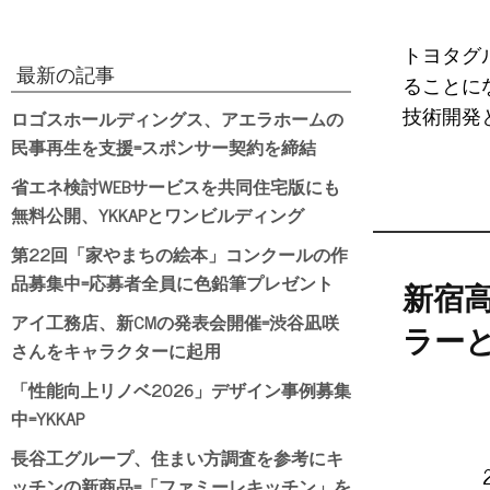
トヨタグ
最新の記事
ることに
ロゴスホールディングス、アエラホームの
技術開発
民事再生を支援=スポンサー契約を締結
省エネ検討WEBサービスを共同住宅版にも
無料公開、YKKAPとワンビルディング
第22回「家やまちの絵本」コンクールの作
品募集中=応募者全員に色鉛筆プレゼント
新宿
アイ工務店、新CMの発表会開催=渋谷凪咲
ラー
さんをキャラクターに起用
「性能向上リノベ2026」デザイン事例募集
中=YKKAP
長谷工グループ、住まい方調査を参考にキ
ッチンの新商品=「ファミーレキッチン」を