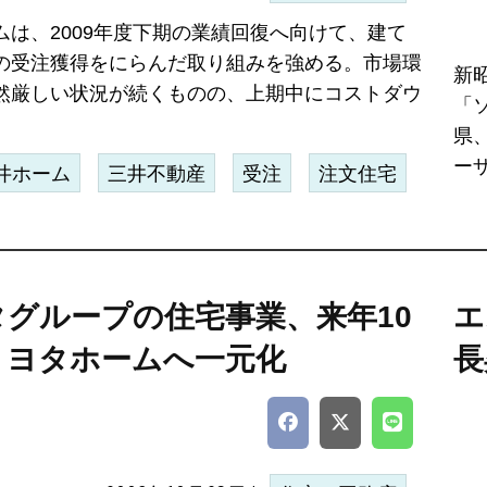
ムは、2009年度下期の業績回復へ向けて、建て
の受注獲得をにらんだ取り組みを強める。市場環
新
然厳しい状況が続くものの、上期中にコストダウ
「
県
ーザ.
井ホーム
三井不動産
受注
注文住宅
タグループの住宅事業、来年10
エ
トヨタホームへ一元化
長