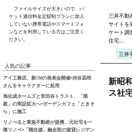
ファイルサイズが大きいので、パ
ケット通信料金定額制プランに加入
三井不動
していない携帯電話やスマートフォ
サイトを
ンなどを利用している方はご注意く
ケート調
ださい。
住宅...
三井
人気の記事
アイ工務店、新CMの発表会開催=渋谷凪咲
新昭
さんをキャラクターに起用
ス社宅
旭化成ホームズと世田谷トラスト、「雨
庭」の実証拡大へ=ガーデンカフェ「ときそ
ら」に施工
リノべると東急不動産が提携、元社宅を一
棟リノベ=「職住遊」融合型の賃貸レジデン