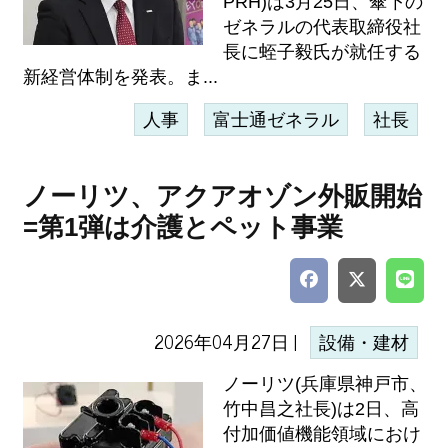
PRH)は3月25日、傘下の
ゼネラルの代表取締役社
長に蛭子毅氏が就任する
新経営体制を発表。ま...
人事
富士通ゼネラル
社長
ノーリツ、アクアオゾン外販開始
=第1弾は介護とペット事業
2026年04月27日 |
設備・建材
ノーリツ(兵庫県神戸市、
竹中昌之社長)は2日、高
付加価値機能領域におけ