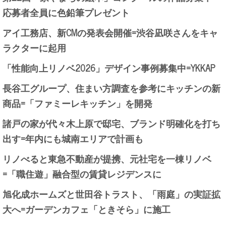
応募者全員に色鉛筆プレゼント
アイ工務店、新CMの発表会開催=渋谷凪咲さんをキャ
ラクターに起用
「性能向上リノベ2026」デザイン事例募集中=YKKAP
長谷工グループ、住まい方調査を参考にキッチンの新
商品=「ファミーレキッチン」を開発
諸戸の家が代々木上原で邸宅、ブランド明確化を打ち
出す=年内にも城南エリアで計画も
リノべると東急不動産が提携、元社宅を一棟リノベ
=「職住遊」融合型の賃貸レジデンスに
旭化成ホームズと世田谷トラスト、「雨庭」の実証拡
大へ=ガーデンカフェ「ときそら」に施工