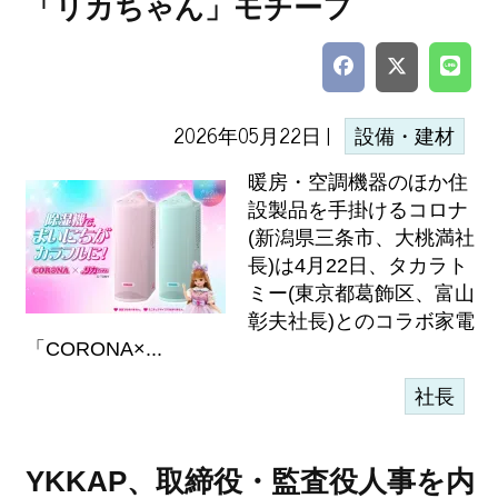
「リカちゃん」モチーフ
2026年05月22日 |
設備・建材
暖房・空調機器のほか住
設製品を手掛けるコロナ
(新潟県三条市、大桃満社
長)は4月22日、タカラト
ミー(東京都葛飾区、富山
彰夫社長)とのコラボ家電
「CORONA×...
社長
YKKAP、取締役・監査役人事を内