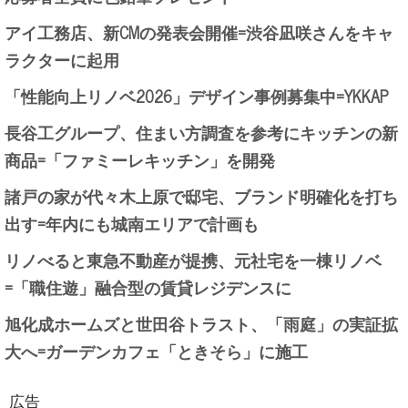
アイ工務店、新CMの発表会開催=渋谷凪咲さんをキャ
ラクターに起用
「性能向上リノベ2026」デザイン事例募集中=YKKAP
長谷工グループ、住まい方調査を参考にキッチンの新
商品=「ファミーレキッチン」を開発
諸戸の家が代々木上原で邸宅、ブランド明確化を打ち
出す=年内にも城南エリアで計画も
リノべると東急不動産が提携、元社宅を一棟リノベ
=「職住遊」融合型の賃貸レジデンスに
旭化成ホームズと世田谷トラスト、「雨庭」の実証拡
大へ=ガーデンカフェ「ときそら」に施工
広告