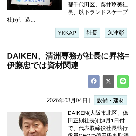
都千代田区、粟井琢美社
長、以下ランドスケープ
社)が、造...
YKKAP
社長
魚津彰
DAIKEN、清洲専務が社長に昇格=
伊藤忠では資材関連
2026年03月04日 |
設備・建材
DAIKEN(大阪市北区、億
田正則社長)は4月1日付
で、代表取締役社長執行
役員CEOの億田氏を取締