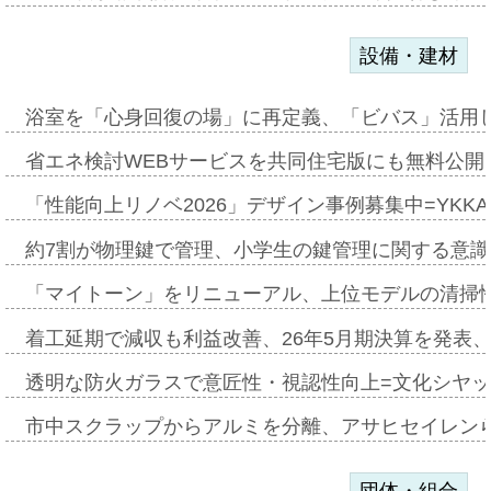
設備・建材
浴室を「心身回復の場」に再定義、「ビバス」活用し
省エネ検討WEBサービスを共同住宅版にも無料公開、
「性能向上リノベ2026」デザイン事例募集中=YKKA
約7割が物理鍵で管理、小学生の鍵管理に関する意識調査
「マイトーン」をリニューアル、上位モデルの清掃
着工延期で減収も利益改善、26年5月期決算を発表
透明な防火ガラスで意匠性・視認性向上=文化シヤ
市中スクラップからアルミを分離、アサヒセイレン