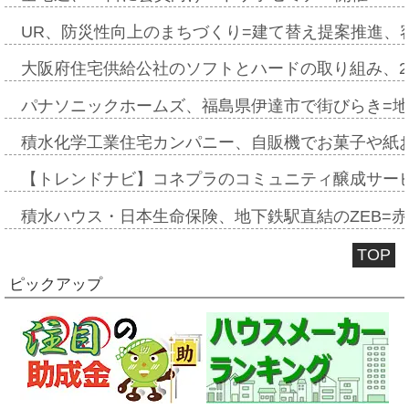
UR、防災性向上のまちづくり=建て替え提案推進、
大阪府住宅供給公社のソフトとハードの取り組み、2
パナソニックホームズ、福島県伊達市で街びらき=
積水化学工業住宅カンパニー、自販機でお菓子や紙
【トレンドナビ】コネプラのコミュニティ醸成サー
積水ハウス・日本生命保険、地下鉄駅直結のZEB=赤坂
TOP
ピックアップ