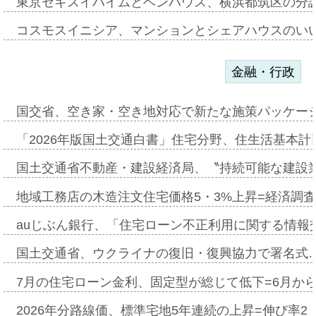
東京セキスイハイムとベンハウス、横浜都筑区の分
コスモスイニシア、マンションとシェアハウスのい
金融・行政
国交省、空き家・空き地対応で新たな施策パッケー
「2026年版国土交通白書」住宅分野、住生活基本計
国土交通省不動産・建設経済局、〝持続可能な建設
地域工務店の木造注文住宅価格5・3%上昇=経済調
auじぶん銀行、「住宅ローン不正利用に関する情報
国土交通省、ウクライナの復旧・復興協力で署名式
7月の住宅ローン金利、固定型が総じて低下=6月か
2026年分路線価、標準宅地5年連続の上昇=伸び率2・