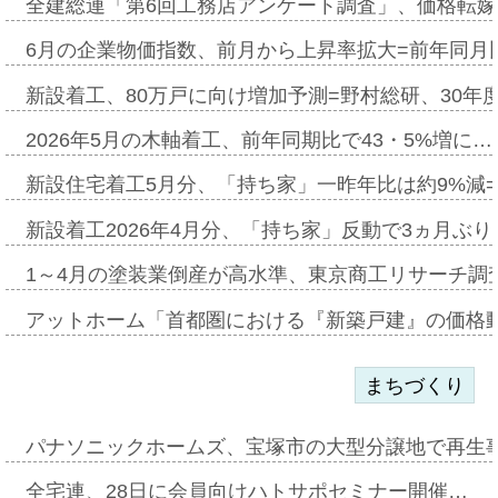
全建総連「第6回工務店アンケート調査」、価格転嫁
6月の企業物価指数、前月から上昇率拡大=前年同月比
新設着工、80万戸に向け増加予測=野村総研、30年
2026年5月の木軸着工、前年同期比で43・5%増に…
新設住宅着工5月分、「持ち家」一昨年比は約9%減=
新設着工2026年4月分、「持ち家」反動で3ヵ月ぶ
1～4月の塗装業倒産が高水準、東京商工リサーチ調
アットホーム「首都圏における『新築戸建』の価格
まちづくり
パナソニックホームズ、宝塚市の大型分譲地で再生
全宅連、28日に会員向けハトサポセミナー開催…