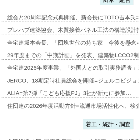
団体・組合
総会と20周年記念式典開催、新会長にTOTO吉本氏
プレハブ建築協会、木質接着パネル工法の構造設計
全宅連坂本会長、「団塊世代の持ち家」今後を懸念
29年度までの「中期計画」を発表、建築物LCCO2
全宅連2026年度事業、「外国人との取引実務調査」新
JERCO、18期定時社員総会を開催=ジェルコビジョン
ALIA=第7弾「こども応援PJ」3社が新たに参加…
住団連の2026年度活動方針=流通市場活性化へ、検
着工・統計・調査