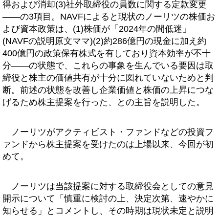
得および消却(3)社外取締役の員数に関する定款変更
――の3項目。NAVFによると現状のノーリツの株価お
よび資本政策は、(1)株価が「2024年の間低迷」
(NAVFの説明原文ママ)(2)約286億円の現金に加え約
400億円の政策保有株式を有しており資本効率が不十
分――の状態で、これらの事象を生んでいる要因は取
締役と株主の価値共有が十分に図れていないためと判
断。前述の状態を改善し企業価値と株価の上昇につな
げるため株主提案を行った、との主旨を説明した。
ノーリツがアクティビスト・ファンドなどの投資フ
ァンドから株主提案を受けたのは上場以来、今回が初
めて。
ノーリツは当該提案に対する取締役会としての意見
開示について「慎重に検討の上、決定次第、速やかに
知らせる」とコメントし、その時期は現状未定と説明