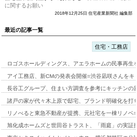
に関するお願い
2018年12月25日 住宅産業新聞社 編集部
最近の記事一覧
住宅・工務店
ロゴスホールディングス、アエラホームの民事再生
アイ工務店、新CMの発表会開催=渋谷凪咲さんをキ
長谷工グループ、住まい方調査を参考にキッチンの
諸戸の家が代々木上原で邸宅、ブランド明確化を打
リノべると東急不動産が提携、元社宅を一棟リノベ
旭化成ホームズと世田谷トラスト、「雨庭」の実証