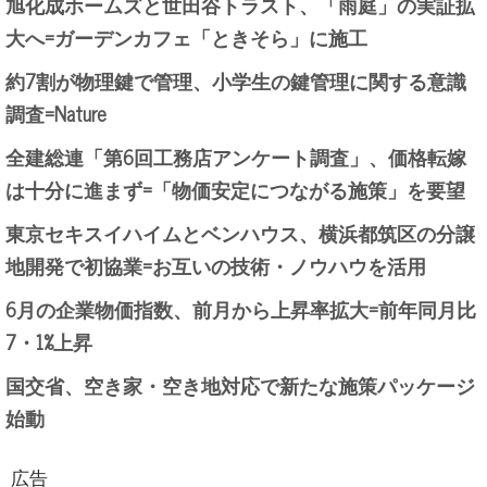
旭化成ホームズと世田谷トラスト、「雨庭」の実証拡
大へ=ガーデンカフェ「ときそら」に施工
約7割が物理鍵で管理、小学生の鍵管理に関する意識
調査=Nature
全建総連「第6回工務店アンケート調査」、価格転嫁
は十分に進まず=「物価安定につながる施策」を要望
東京セキスイハイムとベンハウス、横浜都筑区の分譲
地開発で初協業=お互いの技術・ノウハウを活用
6月の企業物価指数、前月から上昇率拡大=前年同月比
7・1%上昇
国交省、空き家・空き地対応で新たな施策パッケージ
始動
広告