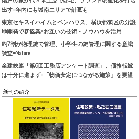
諸戸の家が代々木上原で邸宅、ブランド明確化を打ち
出す=年内にも城南エリアで計画も
東京セキスイハイムとベンハウス、横浜都筑区の分譲
地開発で初協業=お互いの技術・ノウハウを活用
約7割が物理鍵で管理、小学生の鍵管理に関する意識
調査=Nature
全建総連「第6回工務店アンケート調査」、価格転嫁
は十分に進まず=「物価安定につながる施策」を要望
新刊の紹介