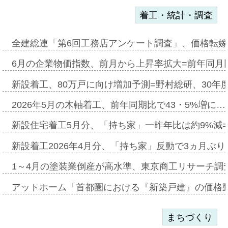
着工・統計・調査
全建総連「第6回工務店アンケート調査」、価格転嫁
6月の企業物価指数、前月から上昇率拡大=前年同月比
新設着工、80万戸に向け増加予測=野村総研、30年
2026年5月の木軸着工、前年同期比で43・5%増に…
新設住宅着工5月分、「持ち家」一昨年比は約9%減=
新設着工2026年4月分、「持ち家」反動で3ヵ月ぶ
1～4月の塗装業倒産が高水準、東京商工リサーチ調
アットホーム「首都圏における『新築戸建』の価格
まちづくり