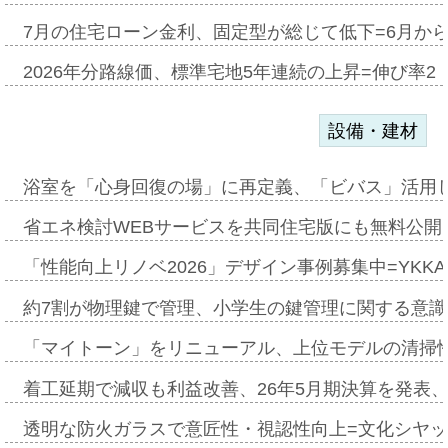
7月の住宅ローン金利、固定型が総じて低下=6月か
2026年分路線価、標準宅地5年連続の上昇=伸び率2・
設備・建材
浴室を「心身回復の場」に再定義、「ビバス」活用し
省エネ検討WEBサービスを共同住宅版にも無料公開、
「性能向上リノベ2026」デザイン事例募集中=YKKA
約7割が物理鍵で管理、小学生の鍵管理に関する意識調査
「マイトーン」をリニューアル、上位モデルの清掃
着工延期で減収も利益改善、26年5月期決算を発表
透明な防火ガラスで意匠性・視認性向上=文化シヤ