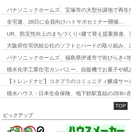
パナソニックホームズ、宝塚市の大型分譲地で再生
全宅連、28日に会員向けハトサポセミナー開催…
UR、防災性向上のまちづくり=建て替え提案推進、
大阪府住宅供給公社のソフトとハードの取り組み、2
パナソニックホームズ、福島県伊達市で街びらき=
積水化学工業住宅カンパニー、自販機でお菓子や紙
【トレンドナビ】コネプラのコミュニティ醸成サー
積水ハウス・日本生命保険、地下鉄駅直結のZEB=赤坂
TOP
ピックアップ