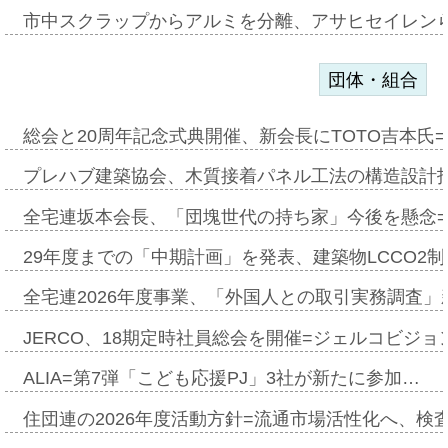
市中スクラップからアルミを分離、アサヒセイレン
団体・組合
総会と20周年記念式典開催、新会長にTOTO吉本氏
プレハブ建築協会、木質接着パネル工法の構造設計
全宅連坂本会長、「団塊世代の持ち家」今後を懸念
29年度までの「中期計画」を発表、建築物LCCO2
全宅連2026年度事業、「外国人との取引実務調査」新
JERCO、18期定時社員総会を開催=ジェルコビジョン
ALIA=第7弾「こども応援PJ」3社が新たに参加…
住団連の2026年度活動方針=流通市場活性化へ、検