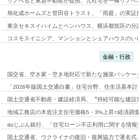
リノべると東急不動産が提携、元社宅を一棟リノベ
旭化成ホームズと世田谷トラスト、「雨庭」の実証
東京セキスイハイムとベンハウス、横浜都筑区の分
コスモスイニシア、マンションとシェアハウスのい
金融・行政
国交省、空き家・空き地対応で新たな施策パッケー
「2026年版国土交通白書」住宅分野、住生活基本計
国土交通省不動産・建設経済局、〝持続可能な建設
地域工務店の木造注文住宅価格5・3%上昇=経済調
auじぶん銀行、「住宅ローン不正利用に関する情報
国土交通省、ウクライナの復旧・復興協力で署名式