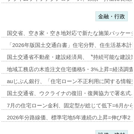
金融・行政
国交省、空き家・空き地対応で新たな施策パッケー
「2026年版国土交通白書」住宅分野、住生活基本計
国土交通省不動産・建設経済局、〝持続可能な建設
地域工務店の木造注文住宅価格5・3%上昇=経済調
auじぶん銀行、「住宅ローン不正利用に関する情報
国土交通省、ウクライナの復旧・復興協力で署名式
7月の住宅ローン金利、固定型が総じて低下=6月か
2026年分路線価、標準宅地5年連続の上昇=伸び率2・