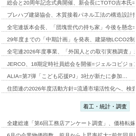
総会と20周年記念式典開催、新会長にTOTO吉本氏
プレハブ建築協会、木質接着パネル工法の構造設計
全宅連坂本会長、「団塊世代の持ち家」今後を懸念
29年度までの「中期計画」を発表、建築物LCCO2
全宅連2026年度事業、「外国人との取引実務調査」新
JERCO、18期定時社員総会を開催=ジェルコビジョン
ALIA=第7弾「こども応援PJ」3社が新たに参加…
住団連の2026年度活動方針=流通市場活性化へ、検
着工・統計・調査
全建総連「第6回工務店アンケート調査」、価格転嫁
6月の企業物価指数、前月から上昇率拡大=前年同月比