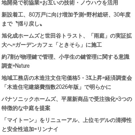
地開発で初協業=お互いの技術・ノウハウを活用
新設着工、80万戸に向け増加予測=野村総研、30年度
まで〝揺り戻し〟
旭化成ホームズと世田谷トラスト、「雨庭」の実証拡
大へ=ガーデンカフェ「ときそら」に施工
約7割が物理鍵で管理、小学生の鍵管理に関する意識
調査=Nature
地域工務店の木造注文住宅価格5・3%上昇=経済調査会
「木造住宅建築費指数2026年版」で明らかに
パナソニックホームズ、平屋新商品で受注強化=3つの
特徴的な中庭を提案
「マイトーン」をリニューアル、上位モデルの清掃性
と安全性追加=リンナイ