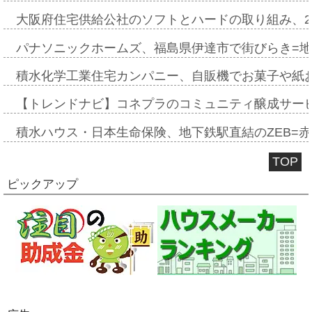
大阪府住宅供給公社のソフトとハードの取り組み、2
パナソニックホームズ、福島県伊達市で街びらき=
積水化学工業住宅カンパニー、自販機でお菓子や紙
【トレンドナビ】コネプラのコミュニティ醸成サー
積水ハウス・日本生命保険、地下鉄駅直結のZEB=赤坂
TOP
ピックアップ