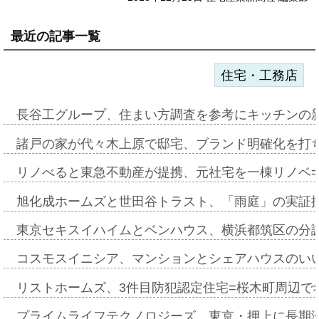
最近の記事一覧
住宅・工務店
長谷工グループ、住まい方調査を参考にキッチンの
諸戸の家が代々木上原で邸宅、ブランド明確化を打
リノべると東急不動産が提携、元社宅を一棟リノベ
旭化成ホームズと世田谷トラスト、「雨庭」の実証
東京セキスイハイムとベンハウス、横浜都筑区の分
コスモスイニシア、マンションとシェアハウスのい
リストホームズ、3件目防犯認定住宅=桜木町周辺で
プライムライフテクノロジーズ、東京・押上に長期