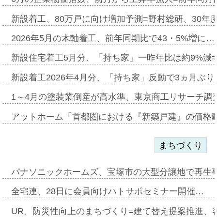
新設着工、80万戸に向け増加予測=野村総研、30年
2026年5月の木軸着工、前年同期比で43・5%増に…
新設住宅着工5月分、「持ち家」一昨年比は約9%減=
新設着工2026年4月分、「持ち家」反動で3ヵ月ぶ
1～4月の塗装業倒産が高水準、東京商工リサーチ調
アットホーム「首都圏における『新築戸建』の価格
まちづくり
パナソニックホームズ、宝塚市の大型分譲地で再生
全宅連、28日に会員向けハトサポセミナー開催…
UR、防災性向上のまちづくり=建て替え提案推進、