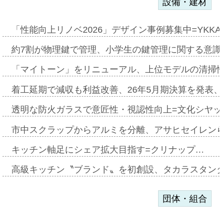
設備・建材
「性能向上リノベ2026」デザイン事例募集中=YKKA
約7割が物理鍵で管理、小学生の鍵管理に関する意識調査
「マイトーン」をリニューアル、上位モデルの清掃
着工延期で減収も利益改善、26年5月期決算を発表
透明な防火ガラスで意匠性・視認性向上=文化シヤ
市中スクラップからアルミを分離、アサヒセイレン
キッチン軸足にシェア拡大目指す=クリナップ…
高級キッチン〝ブランド〟を初創設、タカラスタン
団体・組合