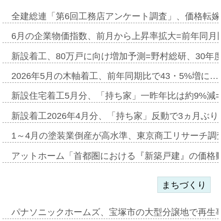
全建総連「第6回工務店アンケート調査」、価格転嫁
6月の企業物価指数、前月から上昇率拡大=前年同月比
新設着工、80万戸に向け増加予測=野村総研、30年
2026年5月の木軸着工、前年同期比で43・5%増に…
新設住宅着工5月分、「持ち家」一昨年比は約9%減=
新設着工2026年4月分、「持ち家」反動で3ヵ月ぶ
1～4月の塗装業倒産が高水準、東京商工リサーチ調
アットホーム「首都圏における『新築戸建』の価格
まちづくり
パナソニックホームズ、宝塚市の大型分譲地で再生