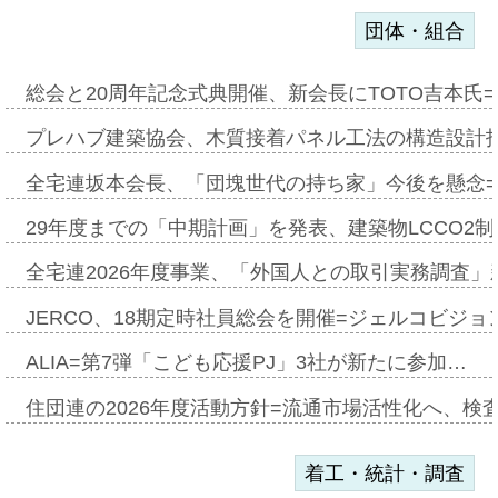
団体・組合
総会と20周年記念式典開催、新会長にTOTO吉本氏
プレハブ建築協会、木質接着パネル工法の構造設計
全宅連坂本会長、「団塊世代の持ち家」今後を懸念
29年度までの「中期計画」を発表、建築物LCCO2
全宅連2026年度事業、「外国人との取引実務調査」新
JERCO、18期定時社員総会を開催=ジェルコビジョン
ALIA=第7弾「こども応援PJ」3社が新たに参加…
住団連の2026年度活動方針=流通市場活性化へ、検
着工・統計・調査