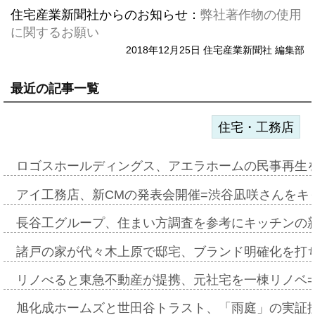
住宅産業新聞社からのお知らせ：
弊社著作物の使用
に関するお願い
2018年12月25日 住宅産業新聞社 編集部
最近の記事一覧
住宅・工務店
ロゴスホールディングス、アエラホームの民事再生
アイ工務店、新CMの発表会開催=渋谷凪咲さんをキ
長谷工グループ、住まい方調査を参考にキッチンの
諸戸の家が代々木上原で邸宅、ブランド明確化を打
リノべると東急不動産が提携、元社宅を一棟リノベ
旭化成ホームズと世田谷トラスト、「雨庭」の実証