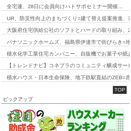
全宅連、28日に会員向けハトサポセミナー開催…
UR、防災性向上のまちづくり=建て替え提案推進、
大阪府住宅供給公社のソフトとハードの取り組み、2
パナソニックホームズ、福島県伊達市で街びらき=
積水化学工業住宅カンパニー、自販機でお菓子や紙
【トレンドナビ】コネプラのコミュニティ醸成サー
積水ハウス・日本生命保険、地下鉄駅直結のZEB=赤坂
TOP
ピックアップ