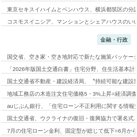
東京セキスイハイムとベンハウス、横浜都筑区の分
コスモスイニシア、マンションとシェアハウスのい
金融・行政
国交省、空き家・空き地対応で新たな施策パッケー
「2026年版国土交通白書」住宅分野、住生活基本計
国土交通省不動産・建設経済局、〝持続可能な建設
地域工務店の木造注文住宅価格5・3%上昇=経済調
auじぶん銀行、「住宅ローン不正利用に関する情報
国土交通省、ウクライナの復旧・復興協力で署名式
7月の住宅ローン金利、固定型が総じて低下=6月か