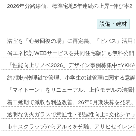
2026年分路線価、標準宅地5年連続の上昇=伸び率2・
設備・建材
浴室を「心身回復の場」に再定義、「ビバス」活用し
省エネ検討WEBサービスを共同住宅版にも無料公開、
「性能向上リノベ2026」デザイン事例募集中=YKKA
約7割が物理鍵で管理、小学生の鍵管理に関する意識調査
「マイトーン」をリニューアル、上位モデルの清掃
着工延期で減収も利益改善、26年5月期決算を発表
透明な防火ガラスで意匠性・視認性向上=文化シヤ
市中スクラップからアルミを分離、アサヒセイレン