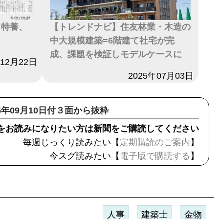
て特養、
【トレンドナビ】住友林業・木造の
中大規模建築=6階建て社宅が完
成、課題を検証しモデルケースに
年12月22日
日付
2025年07月03日
15年09月10日付３面から抜粋
をお読みになりたい方は新聞をご購読してください
毎週じっくり読みたい【
定期購読のご案内
】
今スグ読みたい【
電子版で購読する
】
人事
建築士
金物