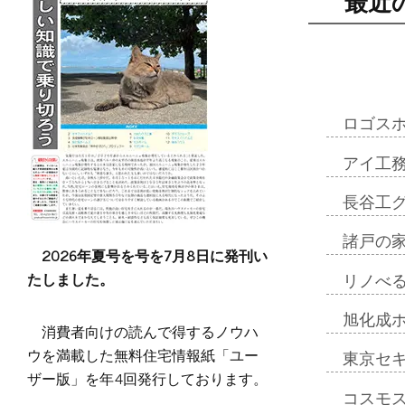
最近
ロゴス
アイ工
長谷工
諸戸の
2026年夏号を号を7月8日に発刊い
たしました。
リノべ
旭化成
消費者向けの読んで得するノウハ
ウを満載した無料住宅情報紙「ユー
東京セ
ザー版」を年4回発行しております。
コスモ