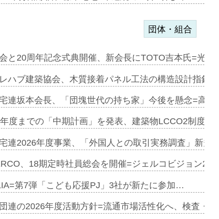
団体・組合
を提案=P…
会と20周年記念式典開催、新会長にTOTO吉本氏=光触
とワンビ…
レハブ建築協会、木質接着パネル工法の構造設計指針を
宅連坂本会長、「団塊世代の持ち家」今後を懸念=高齢
e…
9年度までの「中期計画」を発表、建築物LCCO2制度へ
加=リンナ…
宅連2026年度事業、「外国人との取引実務調査」新規に
見込む=…
ERCO、18期定時社員総会を開催=ジェルコビジョン203
LIA=第7弾「こども応援PJ」3社が新たに参加…
開始=三協…
団連の2026年度活動方針=流通市場活性化へ、検査・