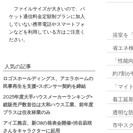
ファイルサイズが大きいので、パ
ケット通信料金定額制プランに加入
していない携帯電話やスマートフォ
ンなどを利用している方はご注意く
浴室を
ださい。
省エネ検
「性能向
人気の記事
約7割が
ロゴスホールディングス、アエラホームの
民事再生を支援=スポンサー契約を締結
「マイ
2025年度大手ハウスメーカーランキング=
着工延期
総販売戸数首位は大和ハウス工業、前年度
プラスは住友林業のみ
透明な
アイ工務店、新CMの発表会開催=渋谷凪咲
市中ス
さんをキャラクターに起用