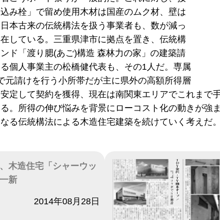
「込み栓」で留め使用木材は国産のムク材、壁は
た日本古来の伝統構法を扱う事業者も、数が減っ
存在している。三重県津市に拠点を置き、伝統構
ンド「渡り腮(あご)構造 森林力の家」の建築請
る個人事業主の松橋健代表も、その1人だ。専属
で元請けを行う小所帯だが主に県外の高額所得層
安定して契約を獲得、現在は南関東エリアでこれまで手
いる。所得の伸び悩みを背景にローコスト化の動きが強
となる伝統構法による木造住宅建築を続けていく考えだ
、木造住宅「シャーウッ
一新
2014年08月28日