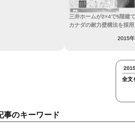
三井ホームが2×4で5階建
カナダの耐力壁構法を採用
日付
2015
20
全文
記事のキーワード