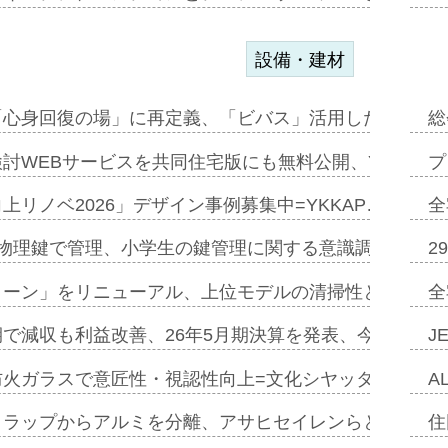
設備・建材
「心身回復の場」に再定義、「ビバス」活用した新入浴法
総
討WEBサービスを共同住宅版にも無料公開、YKKAP
プ
上リノベ2026」デザイン事例募集中=YKKAP…
全
物理鍵で管理、小学生の鍵管理に関する意識調査=Natur
2
トーン」をリニューアル、上位モデルの清掃性と安全性追
全
で減収も利益改善、26年5月期決算を発表、今期は増収
J
防火ガラスで意匠性・視認性向上=文化シヤッター…
A
クラップからアルミを分離、アサヒセイレンらと協働開発
住