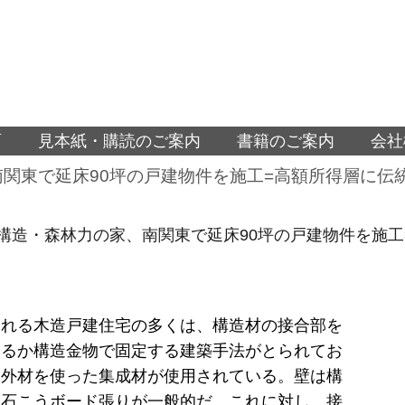
面
見本紙・購読のご案内
書籍のご案内
会社
南関東で延床90坪の戸建物件を施工=高額所得層に伝
)構造・森林力の家、南関東で延床90坪の戸建物件を施
られる木造戸建住宅の多くは、構造材の接合部を
するか構造金物で固定する建築手法がとられてお
は外材を使った集成材が使用されている。壁は構
や石こうボード張りが一般的だ。これに対し、接