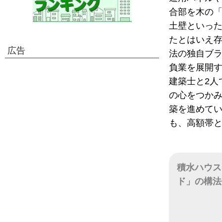
合部を木の
土壁といっ
たとはいえ
広告
法の独自ブラ
負業を展開す
建築士と2人
の心をつかみ
築を進めて
も、高額帯
積水ハウス
ド」の構法
日付