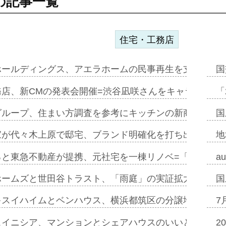
の記事一覧
住宅・工務店
ホールディングス、アエラホームの民事再生を支援=スポ
国
務店、新CMの発表会開催=渋谷凪咲さんをキャラクター
「
グループ、住まい方調査を参考にキッチンの新商品=「フ
国
家が代々木上原で邸宅、ブランド明確化を打ち出す=年内
地
ると東急不動産が提携、元社宅を一棟リノベ=「職住遊」
a
ホームズと世田谷トラスト、「雨庭」の実証拡大へ=ガー
国
キスイハイムとベンハウス、横浜都筑区の分譲地開発で初
7
スイニシア、マンションとシェアハウスのいいとこどり
2