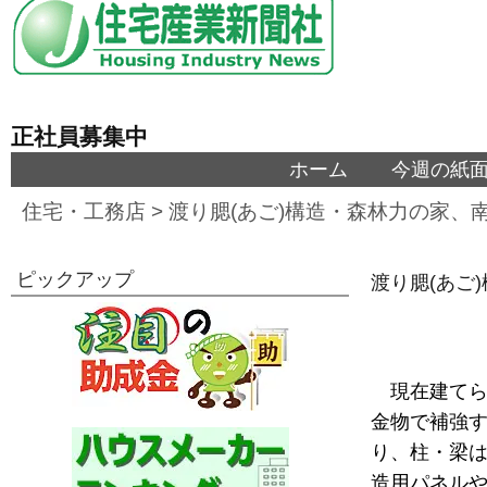
正社員募集中
ホーム
今週の紙
住宅・工務店
>
渡り腮(あご)構造・森林力の家、
ピックアップ
渡り腮(あご
現在建て
金物で補強
り、柱・梁
造用パネル