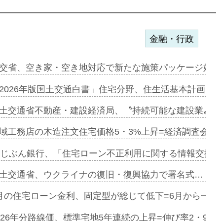
金融・行政
ンサー契約…
交省、空き家・空き地対応で新たな施策パッケージ始動
に起用…
2026年版国土交通白書」住宅分野、住生活基本計画を
ァミーレキ…
土交通省不動産・建設経済局、〝持続可能な建設業〟の
にも城南エ…
域工務店の木造注文住宅価格5・3%上昇=経済調査会「
融合型の賃…
uじぶん銀行、「住宅ローン不正利用に関する情報交換協
デンカフェ…
土交通省、ウクライナの復旧・復興協力で署名式…
協業=お互…
月の住宅ローン金利、固定型が総じて低下=6月から一転
のコリビング…
026年分路線価、標準宅地5年連続の上昇=伸び率2・9%