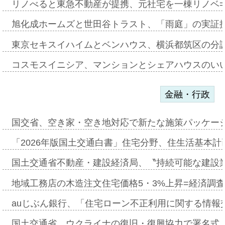
リノべると東急不動産が提携、元社宅を一棟リノベ
旭化成ホームズと世田谷トラスト、「雨庭」の実証
東京セキスイハイムとベンハウス、横浜都筑区の分
コスモスイニシア、マンションとシェアハウスのい
金融・行政
国交省、空き家・空き地対応で新たな施策パッケー
「2026年版国土交通白書」住宅分野、住生活基本計
国土交通省不動産・建設経済局、〝持続可能な建設
地域工務店の木造注文住宅価格5・3%上昇=経済調
auじぶん銀行、「住宅ローン不正利用に関する情報
国土交通省、ウクライナの復旧・復興協力で署名式