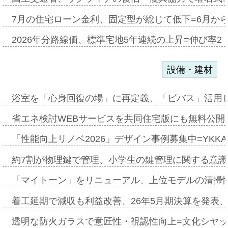
7月の住宅ローン金利、固定型が総じて低下=6月か
2026年分路線価、標準宅地5年連続の上昇=伸び率2・
設備・建材
浴室を「心身回復の場」に再定義、「ビバス」活用し
省エネ検討WEBサービスを共同住宅版にも無料公開、
「性能向上リノベ2026」デザイン事例募集中=YKKA
約7割が物理鍵で管理、小学生の鍵管理に関する意識調査
「マイトーン」をリニューアル、上位モデルの清掃
着工延期で減収も利益改善、26年5月期決算を発表
透明な防火ガラスで意匠性・視認性向上=文化シヤ