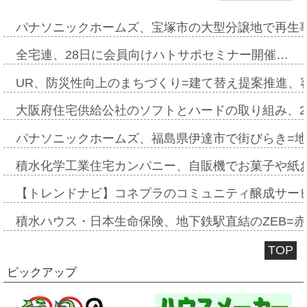
パナソニックホームズ、宝塚市の大型分譲地で再生
全宅連、28日に会員向けハトサポセミナー開催…
UR、防災性向上のまちづくり=建て替え提案推進、
大阪府住宅供給公社のソフトとハードの取り組み、2
パナソニックホームズ、福島県伊達市で街びらき=
積水化学工業住宅カンパニー、自販機でお菓子や紙
【トレンドナビ】コネプラのコミュニティ醸成サー
積水ハウス・日本生命保険、地下鉄駅直結のZEB=赤坂
TOP
ピックアップ