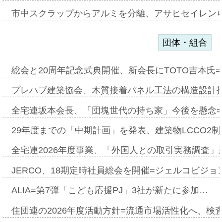
市中スクラップからアルミを分離、アサヒセイレン
団体・組合
総会と20周年記念式典開催、新会長にTOTO吉本氏
プレハブ建築協会、木質接着パネル工法の構造設計
全宅連坂本会長、「団塊世代の持ち家」今後を懸念
29年度までの「中期計画」を発表、建築物LCCO2
全宅連2026年度事業、「外国人との取引実務調査」新
JERCO、18期定時社員総会を開催=ジェルコビジョン
ALIA=第7弾「こども応援PJ」3社が新たに参加…
住団連の2026年度活動方針=流通市場活性化へ、検