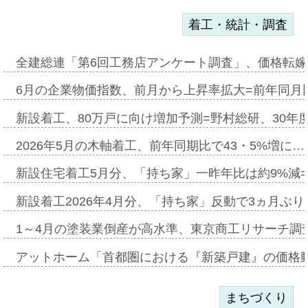
着工・統計・調査
全建総連「第6回工務店アンケート調査」、価格転嫁
6月の企業物価指数、前月から上昇率拡大=前年同月比
新設着工、80万戸に向け増加予測=野村総研、30年
2026年5月の木軸着工、前年同期比で43・5%増に…
新設住宅着工5月分、「持ち家」一昨年比は約9%減=
新設着工2026年4月分、「持ち家」反動で3ヵ月ぶ
1～4月の塗装業倒産が高水準、東京商工リサーチ調
アットホーム「首都圏における『新築戸建』の価格
まちづくり