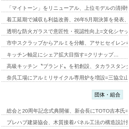
「マイトーン」をリニューアル、上位モデルの清掃
着工延期で減収も利益改善、26年5月期決算を発表
透明な防火ガラスで意匠性・視認性向上=文化シヤ
市中スクラップからアルミを分離、アサヒセイレン
キッチン軸足にシェア拡大目指す=クリナップ…
高級キッチン〝ブランド〟を初創設、タカラスタン
奈呉工場にアルミリサイクル専用炉を増設=三協立
団体・組合
総会と20周年記念式典開催、新会長にTOTO吉本氏
プレハブ建築協会、木質接着パネル工法の構造設計