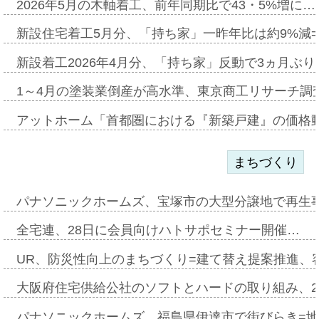
2026年5月の木軸着工、前年同期比で43・5%増に…
新設住宅着工5月分、「持ち家」一昨年比は約9%減=
新設着工2026年4月分、「持ち家」反動で3ヵ月ぶ
1～4月の塗装業倒産が高水準、東京商工リサーチ調
アットホーム「首都圏における『新築戸建』の価格
まちづくり
パナソニックホームズ、宝塚市の大型分譲地で再生
全宅連、28日に会員向けハトサポセミナー開催…
UR、防災性向上のまちづくり=建て替え提案推進、
大阪府住宅供給公社のソフトとハードの取り組み、2
パナソニックホームズ、福島県伊達市で街びらき=