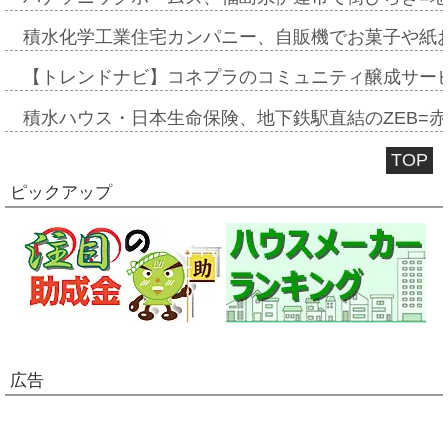
積水化学工業住宅カンパニー、自販機でお菓子や紙
【トレンドナビ】コネプラのコミュニティ醸成サー
積水ハウス・日本生命保険、地下鉄駅直結のZEB=赤坂
TOP
ピックアップ
広告