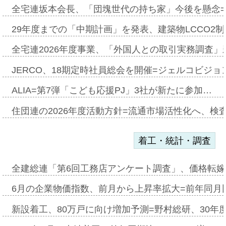
全宅連坂本会長、「団塊世代の持ち家」今後を懸念
29年度までの「中期計画」を発表、建築物LCCO2
全宅連2026年度事業、「外国人との取引実務調査」新
JERCO、18期定時社員総会を開催=ジェルコビジョン
ALIA=第7弾「こども応援PJ」3社が新たに参加…
住団連の2026年度活動方針=流通市場活性化へ、検
着工・統計・調査
全建総連「第6回工務店アンケート調査」、価格転嫁
6月の企業物価指数、前月から上昇率拡大=前年同月比
新設着工、80万戸に向け増加予測=野村総研、30年