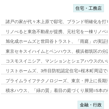
住宅・工務店
諸戸の家が代々木上原で邸宅、ブランド明確化を打
リノべると東急不動産が提携、元社宅を一棟リノベ
旭化成ホームズと世田谷トラスト、「雨庭」の実証
東京セキスイハイムとベンハウス、横浜都筑区の分
コスモスイニシア、マンションとシェアハウスのい
リストホームズ、3件目防犯認定住宅=桜木町周辺で
プライムライフテクノロジーズ、東京・押上に長期
積水ハウス、「緑の質」着目の庭づくり展開=5本の
金融・行政