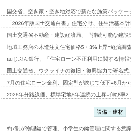
国交省、空き家・空き地対応で新たな施策パッケー
「2026年版国土交通白書」住宅分野、住生活基本計
国土交通省不動産・建設経済局、〝持続可能な建設
地域工務店の木造注文住宅価格5・3%上昇=経済調
auじぶん銀行、「住宅ローン不正利用に関する情報
国土交通省、ウクライナの復旧・復興協力で署名式
7月の住宅ローン金利、固定型が総じて低下=6月か
2026年分路線価、標準宅地5年連続の上昇=伸び率2・
設備・建材
約7割が物理鍵で管理、小学生の鍵管理に関する意識調査