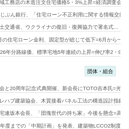
にも城南エ…
域工務店の木造注文住宅価格5・3%上昇=経済調査会「
融合型の賃…
uじぶん銀行、「住宅ローン不正利用に関する情報交換協
デンカフェ…
土交通省、ウクライナの復旧・復興協力で署名式…
協業=お互…
月の住宅ローン金利、固定型が総じて低下=6月から一転
のコリビング…
026年分路線価、標準宅地5年連続の上昇=伸び率2・9%
団体・組合
を提案=P…
会と20周年記念式典開催、新会長にTOTO吉本氏=光触
とワンビ…
レハブ建築協会、木質接着パネル工法の構造設計指針を
宅連坂本会長、「団塊世代の持ち家」今後を懸念=高齢
e…
9年度までの「中期計画」を発表、建築物LCCO2制度へ