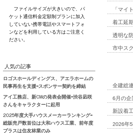
ファイルサイズが大きいので、パ
「マイ
ケット通信料金定額制プランに加入
着工延期
していない携帯電話やスマートフォ
ンなどを利用している方はご注意く
透明な
ださい。
市中ス
人気の記事
ロゴスホールディングス、アエラホームの
民事再生を支援=スポンサー契約を締結
全建総
アイ工務店、新CMの発表会開催=渋谷凪咲
6月の企
さんをキャラクターに起用
新設着工
2025年度大手ハウスメーカーランキング=
総販売戸数首位は大和ハウス工業、前年度
2026
プラスは住友林業のみ