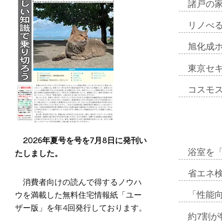
諸戸の
リノべ
旭化成
東京セ
コスモ
2026年夏号を号を7月8日に発刊い
たしました。
浴室を
省エネ検
消費者向けの読んで得するノウハ
ウを満載した無料住宅情報紙「ユー
「性能向
ザー版」を年4回発行しております。
約7割が