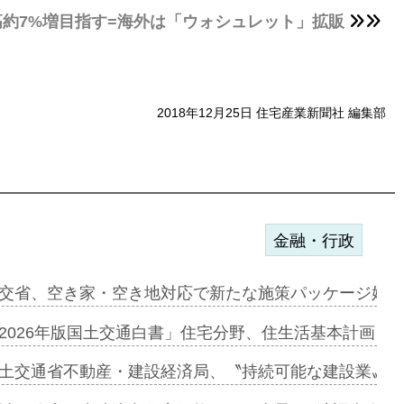
上高約7%増目指す=海外は「ウォシュレット」拡販
2018年12月25日 住宅産業新聞社 編集部
金融・行政
ンサー契約…
交省、空き家・空き地対応で新たな施策パッケージ始動
に起用…
2026年版国土交通白書」住宅分野、住生活基本計画を
ァミーレキ…
土交通省不動産・建設経済局、〝持続可能な建設業〟の