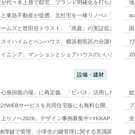
家が代々木上原で邸宅、ブランド明確化を打ち出す=年内
地
ると東急不動産が提携、元社宅を一棟リノベ=「職住遊」
a
ホームズと世田谷トラスト、「雨庭」の実証拡大へ=ガー
国
キスイハイムとベンハウス、横浜都筑区の分譲地開発で初
7
スイニシア、マンションとシェアハウスのいいとこどり
2
設備・建材
「心身回復の場」に再定義、「ビバス」活用した新入浴法
総
討WEBサービスを共同住宅版にも無料公開、YKKAP
プ
上リノベ2026」デザイン事例募集中=YKKAP…
全
物理鍵で管理、小学生の鍵管理に関する意識調査=Natur
2