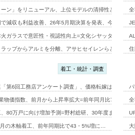
トーン」をリニューアル、上位モデルの清掃性と安全性追
全
で減収も利益改善、26年5月期決算を発表、今期は増収
J
防火ガラスで意匠性・視認性向上=文化シヤッター…
A
クラップからアルミを分離、アサヒセイレンらと協働開発
住
着工・統計・調査
連「第6回工務店アンケート調査」、価格転嫁は十分に進
パ
業物価指数、前月から上昇率拡大=前年同月比7・1%上
全
、80万戸に向け増加予測=野村総研、30年度まで〝揺
U
年5月の木軸着工、前年同期比で43・5%増に…
大