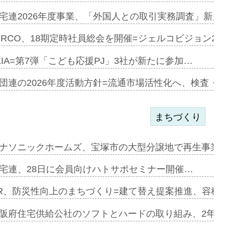
加=リンナ…
宅連2026年度事業、「外国人との取引実務調査」新規に
見込む=…
ERCO、18期定時社員総会を開催=ジェルコビジョン203
LIA=第7弾「こども応援PJ」3社が新たに参加…
開始=三協…
団連の2026年度活動方針=流通市場活性化へ、検査・
まちづくり
まず=「物…
ナソニックホームズ、宝塚市の大型分譲地で再生事業を
昇…
宅連、28日に会員向けハトサポセミナー開催…
り戻し〟…
R、防災性向上のまちづくり=建て替え提案推進、容積
阪府住宅供給公社のソフトとハードの取り組み、2年連続