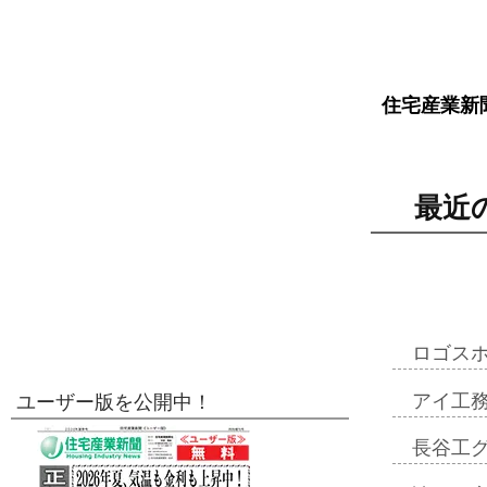
住宅産業新
最近
ロゴス
アイ工
ユーザー版を公開中！
長谷工