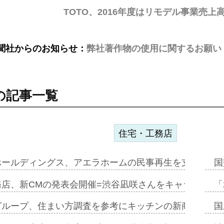
TOTO、2016年度はリモデル事業売
聞社からのお知らせ：
弊社著作物の使用に関するお願い
の記事一覧
住宅・工務店
ホールディングス、アエラホームの民事再生を支援=スポ
国
務店、新CMの発表会開催=渋谷凪咲さんをキャラクター
「
グループ、住まい方調査を参考にキッチンの新商品=「フ
国