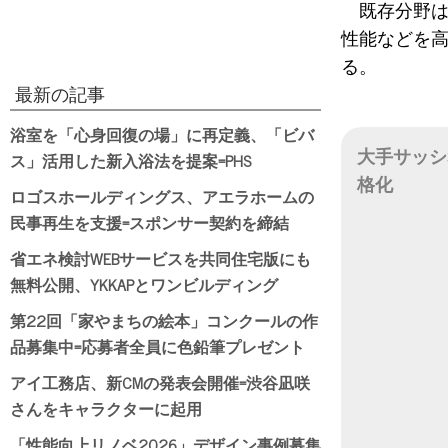
既存分野
性能などを高
る。
最新の記事
浴室を「心身回復の場」に再定義、「ビバ
ス」活用した新入浴法を提案=PHS
大手サッシ
格化
ロゴスホールディングス、アエラホームの
民事再生を支援=スポンサー契約を締結
日付
省エネ検討WEBサービスを共同住宅版にも
無料公開、YKKAPとワンビルディング
第22回「家やまちの絵本」コンクールの作
品募集中=応募者全員に色鉛筆プレゼント
アイ工務店、新CMの発表会開催=渋谷凪咲
さんをキャラクターに起用
「性能向上リノベ2026」デザイン事例募集