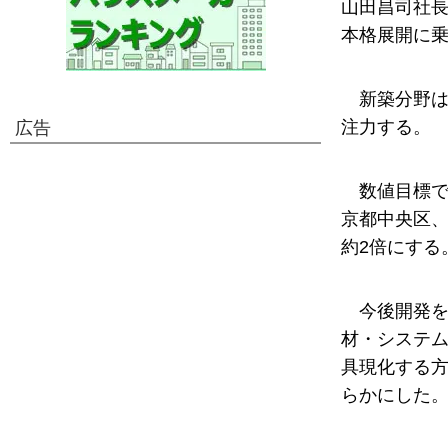
山田昌司社長
本格展開に
新築分野
注力する。
広告
数値目標で
京都中央区、
約2倍にする
今後開発
材・システ
具現化する
らかにした