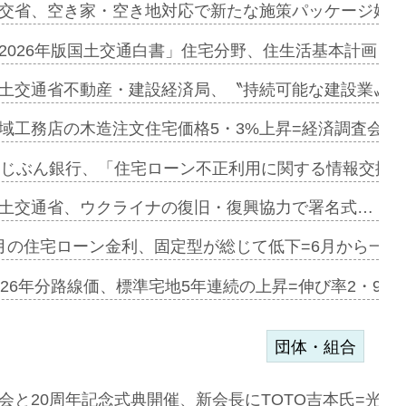
ンサー契約…
交省、空き家・空き地対応で新たな施策パッケージ始動
に起用…
2026年版国土交通白書」住宅分野、住生活基本計画を
ァミーレキ…
土交通省不動産・建設経済局、〝持続可能な建設業〟の
にも城南エ…
域工務店の木造注文住宅価格5・3%上昇=経済調査会「
融合型の賃…
uじぶん銀行、「住宅ローン不正利用に関する情報交換協
デンカフェ…
土交通省、ウクライナの復旧・復興協力で署名式…
協業=お互…
月の住宅ローン金利、固定型が総じて低下=6月から一転
のコリビング…
026年分路線価、標準宅地5年連続の上昇=伸び率2・9%
団体・組合
を提案=P…
会と20周年記念式典開催、新会長にTOTO吉本氏=光触