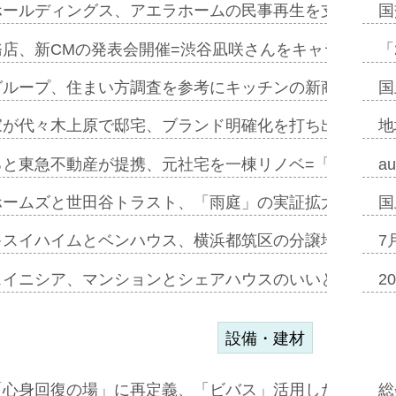
ホールディングス、アエラホームの民事再生を支援=スポ
国
務店、新CMの発表会開催=渋谷凪咲さんをキャラクター
「
グループ、住まい方調査を参考にキッチンの新商品=「フ
国
家が代々木上原で邸宅、ブランド明確化を打ち出す=年内
地
ると東急不動産が提携、元社宅を一棟リノベ=「職住遊」
a
ホームズと世田谷トラスト、「雨庭」の実証拡大へ=ガー
国
キスイハイムとベンハウス、横浜都筑区の分譲地開発で初
7
スイニシア、マンションとシェアハウスのいいとこどり
2
設備・建材
「心身回復の場」に再定義、「ビバス」活用した新入浴法
総