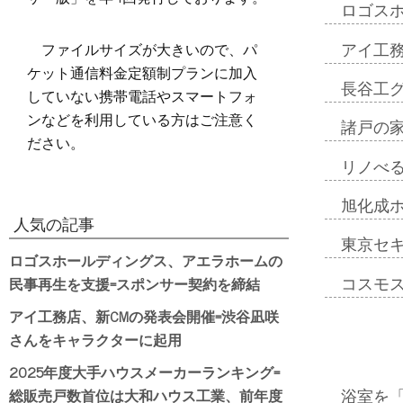
ロゴス
ファイルサイズが大きいので、パ
アイ工
ケット通信料金定額制プランに加入
長谷工
していない携帯電話やスマートフォ
ンなどを利用している方はご注意く
諸戸の
ださい。
リノべ
旭化成
人気の記事
東京セ
ロゴスホールディングス、アエラホームの
民事再生を支援=スポンサー契約を締結
コスモ
アイ工務店、新CMの発表会開催=渋谷凪咲
さんをキャラクターに起用
2025年度大手ハウスメーカーランキング=
総販売戸数首位は大和ハウス工業、前年度
浴室を