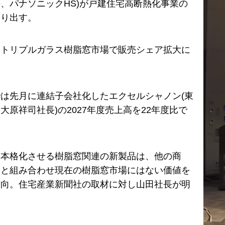
、パナソニックHS)が戸建住宅高断熱化事業の
乗り出す。
はトリプルガラス樹脂窓市場で販売シェア拡大に
は先月に連結子会社化したエクセルシャノン(東
大原祥司社長)の2027年度売上高を22年度比で
。
を本格化させる樹脂窓関連の新製品は、他の商
ムと組み合わせ現在の樹脂窓市場にはない価値を
方向。住宅産業新聞社の取材に対し山田社長が明
。