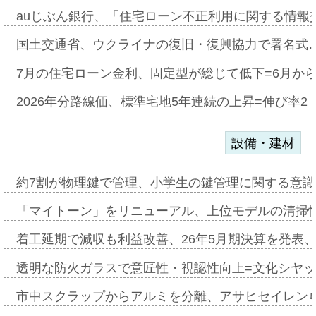
auじぶん銀行、「住宅ローン不正利用に関する情報
国土交通省、ウクライナの復旧・復興協力で署名式
7月の住宅ローン金利、固定型が総じて低下=6月か
2026年分路線価、標準宅地5年連続の上昇=伸び率2・
設備・建材
約7割が物理鍵で管理、小学生の鍵管理に関する意識調査
「マイトーン」をリニューアル、上位モデルの清掃
着工延期で減収も利益改善、26年5月期決算を発表
透明な防火ガラスで意匠性・視認性向上=文化シヤ
市中スクラップからアルミを分離、アサヒセイレン