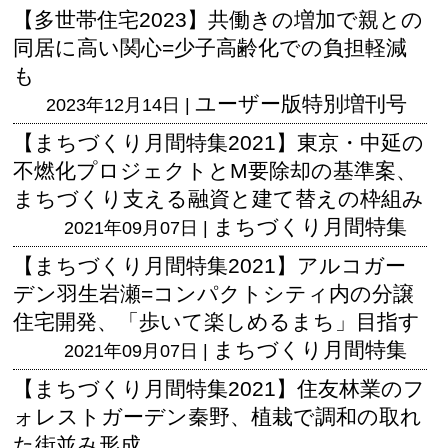
【多世帯住宅2023】共働きの増加で親との
同居に高い関心=少子高齢化での負担軽減
も
ユーザー版
特別増刊号
2023年12月14日 |
【まちづくり月間特集2021】東京・中延の
不燃化プロジェクトとM要除却の基準案、
まちづくり支える融資と建て替えの枠組み
まちづくり月間特集
2021年09月07日 |
【まちづくり月間特集2021】アルコガー
デン羽生岩瀬=コンパクトシティ内の分譲
住宅開発、「歩いて楽しめるまち」目指す
まちづくり月間特集
2021年09月07日 |
【まちづくり月間特集2021】住友林業のフ
ォレストガーデン秦野、植栽で調和の取れ
た街並み形成