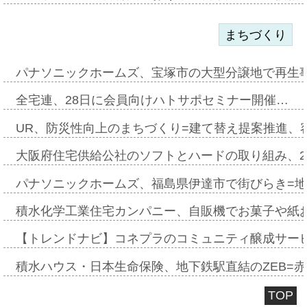
まちづくり
パナソニックホームズ、宝塚市の大型分譲地で再生
全宅連、28日に会員向けハトサポセミナー開催…
UR、防災性向上のまちづくり=建て替え提案推進、
大阪府住宅供給公社のソフトとハードの取り組み、2
パナソニックホームズ、福島県伊達市で街びらき=
積水化学工業住宅カンパニー、自販機でお菓子や紙
【トレンドナビ】コネプラのコミュニティ醸成サー
積水ハウス・日本生命保険、地下鉄駅直結のZEB=赤坂
TOP