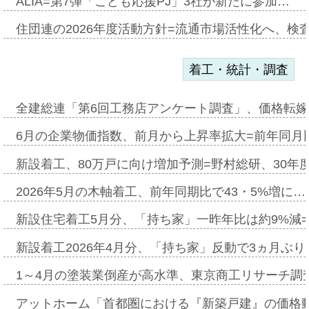
ALIA=第7弾「こども応援PJ」3社が新たに参加…
住団連の2026年度活動方針=流通市場活性化へ、検
着工・統計・調査
全建総連「第6回工務店アンケート調査」、価格転嫁
6月の企業物価指数、前月から上昇率拡大=前年同月比
新設着工、80万戸に向け増加予測=野村総研、30年
2026年5月の木軸着工、前年同期比で43・5%増に…
新設住宅着工5月分、「持ち家」一昨年比は約9%減=
新設着工2026年4月分、「持ち家」反動で3ヵ月ぶ
1～4月の塗装業倒産が高水準、東京商工リサーチ調
アットホーム「首都圏における『新築戸建』の価格