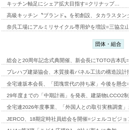
キッチン軸足にシェア拡大目指す=クリナップ…
高級キッチン〝ブランド〟を初創設、タカラスタン
奈呉工場にアルミリサイクル専用炉を増設=三協立
団体・組合
総会と20周年記念式典開催、新会長にTOTO吉本氏
プレハブ建築協会、木質接着パネル工法の構造設計
全宅連坂本会長、「団塊世代の持ち家」今後を懸念
29年度までの「中期計画」を発表、建築物LCCO2
全宅連2026年度事業、「外国人との取引実務調査」新
JERCO、18期定時社員総会を開催=ジェルコビジョン