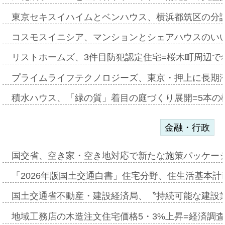
東京セキスイハイムとベンハウス、横浜都筑区の分
コスモスイニシア、マンションとシェアハウスのい
リストホームズ、3件目防犯認定住宅=桜木町周辺で
プライムライフテクノロジーズ、東京・押上に長期
積水ハウス、「緑の質」着目の庭づくり展開=5本の
金融・行政
国交省、空き家・空き地対応で新たな施策パッケー
「2026年版国土交通白書」住宅分野、住生活基本計
国土交通省不動産・建設経済局、〝持続可能な建設
地域工務店の木造注文住宅価格5・3%上昇=経済調