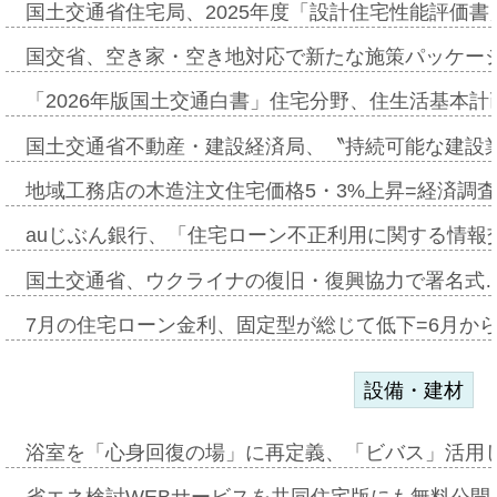
国土交通省住宅局、2025年度「設計住宅性能評価
国交省、空き家・空き地対応で新たな施策パッケー
「2026年版国土交通白書」住宅分野、住生活基本計
国土交通省不動産・建設経済局、〝持続可能な建設
地域工務店の木造注文住宅価格5・3%上昇=経済調
auじぶん銀行、「住宅ローン不正利用に関する情報
国土交通省、ウクライナの復旧・復興協力で署名式
7月の住宅ローン金利、固定型が総じて低下=6月か
設備・建材
浴室を「心身回復の場」に再定義、「ビバス」活用し