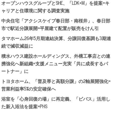
オープンハウスグループとSHE、「LDK+M」を提案=キ
ャリアと住環境に関する調査実施
中央住宅「アクシスケイプ春日部・南桜井」、春日部
市で駅近分譲展開=平屋建て配置が販売をけん引
タマホーム26年5月期連結決算、分譲回復基調も3期連
続で減収減益に
積水ハウス建設ホールディングス、外構工事店との連
携強化へ新組織=支援メニュー充実「共に成長するパ
ートナー」に
トヨタホーム、「普及帯と高額分譲」の2軸展開強化=
営業利益率5%の安定確保へ
浴室を「心身回復の場」に再定義、「ビバス」活用し
た新入浴法を提案=PHS