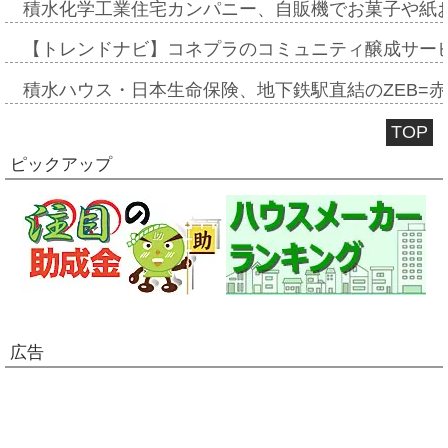
積水化学工業住宅カンパニー、自販機でお菓子や紙
【トレンドナビ】コネプラのコミュニティ醸成サー
積水ハウス・日本生命保険、地下鉄駅直結のZEB=赤坂
TOP
ピックアップ
広告