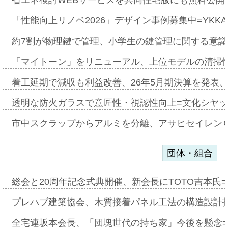
省エネ検討WEBサービスを共同住宅版にも無料公開、
「性能向上リノベ2026」デザイン事例募集中=YKKA
約7割が物理鍵で管理、小学生の鍵管理に関する意識調査
「マイトーン」をリニューアル、上位モデルの清掃
着工延期で減収も利益改善、26年5月期決算を発表
透明な防火ガラスで意匠性・視認性向上=文化シヤ
市中スクラップからアルミを分離、アサヒセイレン
団体・組合
総会と20周年記念式典開催、新会長にTOTO吉本氏
プレハブ建築協会、木質接着パネル工法の構造設計
全宅連坂本会長、「団塊世代の持ち家」今後を懸念