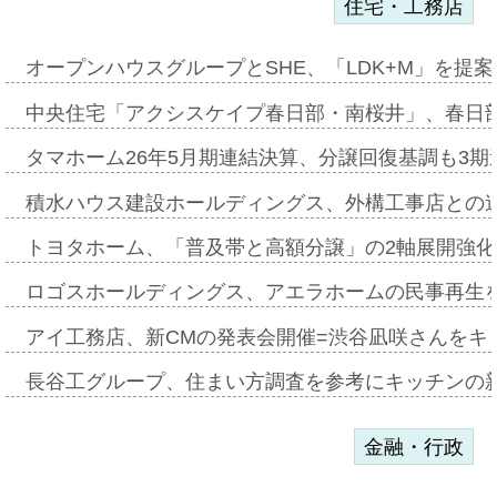
住宅・工務店
オープンハウスグループとSHE、「LDK+M」を提
中央住宅「アクシスケイプ春日部・南桜井」、春日
タマホーム26年5月期連結決算、分譲回復基調も3
積水ハウス建設ホールディングス、外構工事店との
トヨタホーム、「普及帯と高額分譲」の2軸展開強化
ロゴスホールディングス、アエラホームの民事再生
アイ工務店、新CMの発表会開催=渋谷凪咲さんをキ
長谷工グループ、住まい方調査を参考にキッチンの
金融・行政