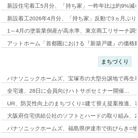
新設住宅着工5月分、「持ち家」一昨年比は約9%減=
新設着工2026年4月分、「持ち家」反動で3ヵ月ぶ
1～4月の塗装業倒産が高水準、東京商工リサーチ調
アットホーム「首都圏における『新築戸建』の価格
まちづくり
パナソニックホームズ、宝塚市の大型分譲地で再生
全宅連、28日に会員向けハトサポセミナー開催…
UR、防災性向上のまちづくり=建て替え提案推進、
大阪府住宅供給公社のソフトとハードの取り組み、2
パナソニックホームズ、福島県伊達市で街びらき=