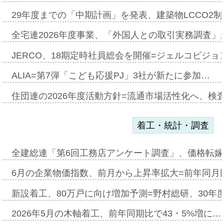
29年度までの「中期計画」を発表、建築物LCCO2
全宅連2026年度事業、「外国人との取引実務調査」新
JERCO、18期定時社員総会を開催=ジェルコビジョン
ALIA=第7弾「こども応援PJ」3社が新たに参加…
住団連の2026年度活動方針=流通市場活性化へ、検
着工・統計・調査
全建総連「第6回工務店アンケート調査」、価格転嫁
6月の企業物価指数、前月から上昇率拡大=前年同月比
新設着工、80万戸に向け増加予測=野村総研、30年
2026年5月の木軸着工、前年同期比で43・5%増に…