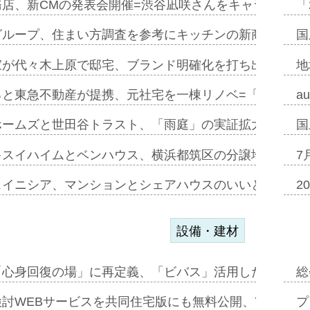
務店、新CMの発表会開催=渋谷凪咲さんをキャラクター
「
グループ、住まい方調査を参考にキッチンの新商品=「フ
国
家が代々木上原で邸宅、ブランド明確化を打ち出す=年内
地
ると東急不動産が提携、元社宅を一棟リノベ=「職住遊」
a
ホームズと世田谷トラスト、「雨庭」の実証拡大へ=ガー
国
キスイハイムとベンハウス、横浜都筑区の分譲地開発で初
7
スイニシア、マンションとシェアハウスのいいとこどり
2
設備・建材
「心身回復の場」に再定義、「ビバス」活用した新入浴法
総
討WEBサービスを共同住宅版にも無料公開、YKKAP
プ