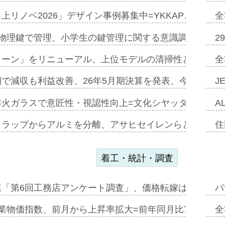
上リノベ2026」デザイン事例募集中=YKKAP…
全
物理鍵で管理、小学生の鍵管理に関する意識調査=Natur
2
トーン」をリニューアル、上位モデルの清掃性と安全性追
全
で減収も利益改善、26年5月期決算を発表、今期は増収
J
防火ガラスで意匠性・視認性向上=文化シヤッター…
A
クラップからアルミを分離、アサヒセイレンらと協働開発
住
着工・統計・調査
連「第6回工務店アンケート調査」、価格転嫁は十分に進
パ
業物価指数、前月から上昇率拡大=前年同月比7・1%上
全