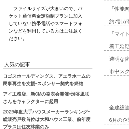
ファイルサイズが大きいので、パ
「性能向
ケット通信料金定額制プランに加入
約7割が
していない携帯電話やスマートフォ
ンなどを利用している方はご注意く
「マイ
ださい。
着工延期
透明な
人気の記事
市中ス
ロゴスホールディングス、アエラホームの
民事再生を支援=スポンサー契約を締結
アイ工務店、新CMの発表会開催=渋谷凪咲
さんをキャラクターに起用
全建総
2025年度大手ハウスメーカーランキング=
総販売戸数首位は大和ハウス工業、前年度
6月の企
プラスは住友林業のみ