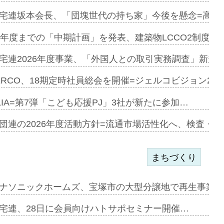
宅連坂本会長、「団塊世代の持ち家」今後を懸念=高齢
e…
9年度までの「中期計画」を発表、建築物LCCO2制度へ
加=リンナ…
宅連2026年度事業、「外国人との取引実務調査」新規に
見込む=…
ERCO、18期定時社員総会を開催=ジェルコビジョン203
LIA=第7弾「こども応援PJ」3社が新たに参加…
開始=三協…
団連の2026年度活動方針=流通市場活性化へ、検査・
まちづくり
まず=「物…
ナソニックホームズ、宝塚市の大型分譲地で再生事業を
昇…
宅連、28日に会員向けハトサポセミナー開催…