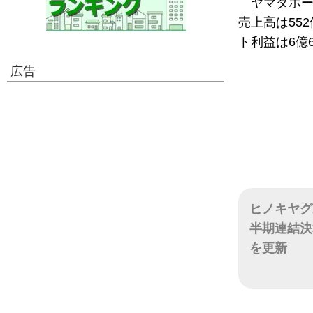
ヤマダホ
売上高は552
ト利益は6億
広告
ヒノキヤグ
半期連結決
を更新
日付