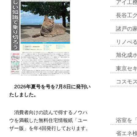
アイ工
長谷工
諸戸の
リノべ
旭化成
東京セ
コスモ
2026年夏号を号を7月8日に発刊い
たしました。
消費者向けの読んで得するノウハ
ウを満載した無料住宅情報紙「ユー
浴室を
ザー版」を年4回発行しております。
省エネ検