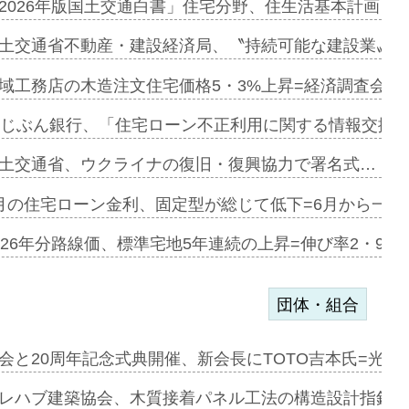
に起用…
2026年版国土交通白書」住宅分野、住生活基本計画を
ァミーレキ…
土交通省不動産・建設経済局、〝持続可能な建設業〟の
にも城南エ…
域工務店の木造注文住宅価格5・3%上昇=経済調査会「
融合型の賃…
uじぶん銀行、「住宅ローン不正利用に関する情報交換協
デンカフェ…
土交通省、ウクライナの復旧・復興協力で署名式…
協業=お互…
月の住宅ローン金利、固定型が総じて低下=6月から一転
のコリビング…
026年分路線価、標準宅地5年連続の上昇=伸び率2・9%
団体・組合
を提案=P…
会と20周年記念式典開催、新会長にTOTO吉本氏=光触
とワンビ…
レハブ建築協会、木質接着パネル工法の構造設計指針を