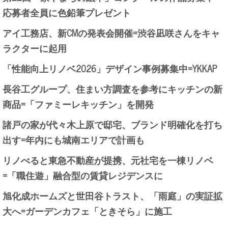
応募者全員に色鉛筆プレゼント
アイ工務店、新CMの発表会開催=渋谷凪咲さんをキャ
ラクターに起用
「性能向上リノベ2026」デザイン事例募集中=YKKAP
長谷工グループ、住まい方調査を参考にキッチンの新
商品=「ファミーレキッチン」を開発
諸戸の家が代々木上原で邸宅、ブランド明確化を打ち
出す=年内にも城南エリアで計画も
リノべると東急不動産が提携、元社宅を一棟リノベ
=「職住遊」融合型の賃貸レジデンスに
旭化成ホームズと世田谷トラスト、「雨庭」の実証拡
大へ=ガーデンカフェ「ときそら」に施工