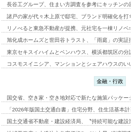
長谷工グループ、住まい方調査を参考にキッチンの
諸戸の家が代々木上原で邸宅、ブランド明確化を打
リノべると東急不動産が提携、元社宅を一棟リノベ
旭化成ホームズと世田谷トラスト、「雨庭」の実証
東京セキスイハイムとベンハウス、横浜都筑区の分
コスモスイニシア、マンションとシェアハウスのい
金融・行政
国交省、空き家・空き地対応で新たな施策パッケー
「2026年版国土交通白書」住宅分野、住生活基本計
国土交通省不動産・建設経済局、〝持続可能な建設