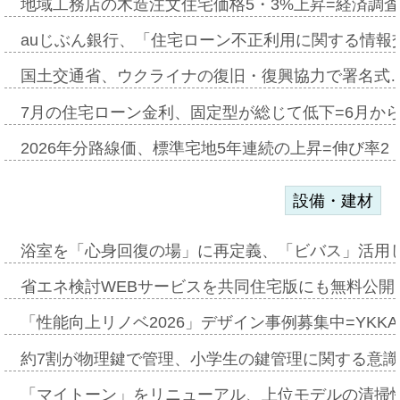
地域工務店の木造注文住宅価格5・3%上昇=経済調
auじぶん銀行、「住宅ローン不正利用に関する情報
国土交通省、ウクライナの復旧・復興協力で署名式
7月の住宅ローン金利、固定型が総じて低下=6月か
2026年分路線価、標準宅地5年連続の上昇=伸び率2・
設備・建材
浴室を「心身回復の場」に再定義、「ビバス」活用し
省エネ検討WEBサービスを共同住宅版にも無料公開、
「性能向上リノベ2026」デザイン事例募集中=YKKA
約7割が物理鍵で管理、小学生の鍵管理に関する意識調査
「マイトーン」をリニューアル、上位モデルの清掃