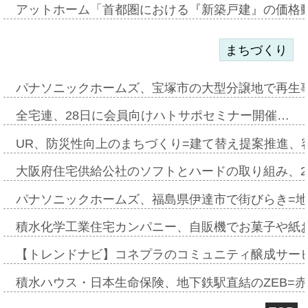
アットホーム「首都圏における『新築戸建』の価格
まちづくり
パナソニックホームズ、宝塚市の大型分譲地で再生
全宅連、28日に会員向けハトサポセミナー開催…
UR、防災性向上のまちづくり=建て替え提案推進、
大阪府住宅供給公社のソフトとハードの取り組み、2
パナソニックホームズ、福島県伊達市で街びらき=
積水化学工業住宅カンパニー、自販機でお菓子や紙
【トレンドナビ】コネプラのコミュニティ醸成サー
積水ハウス・日本生命保険、地下鉄駅直結のZEB=赤坂