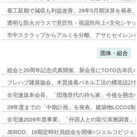
着工延期で減収も利益改善、26年5月期決算を発表
透明な防火ガラスで意匠性・視認性向上=文化シヤ
市中スクラップからアルミを分離、アサヒセイレン
団体・組合
総会と20周年記念式典開催、新会長にTOTO吉本氏
プレハブ建築協会、木質接着パネル工法の構造設計
全宅連坂本会長、「団塊世代の持ち家」今後を懸念
29年度までの「中期計画」を発表、建築物LCCO2
全宅連2026年度事業、「外国人との取引実務調査」新
JERCO、18期定時社員総会を開催=ジェルコビジョン