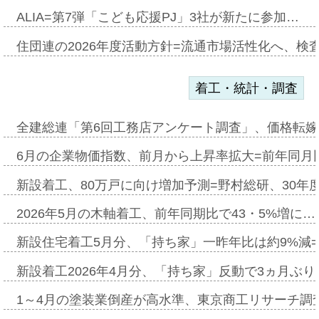
ALIA=第7弾「こども応援PJ」3社が新たに参加…
住団連の2026年度活動方針=流通市場活性化へ、検
着工・統計・調査
全建総連「第6回工務店アンケート調査」、価格転嫁
6月の企業物価指数、前月から上昇率拡大=前年同月比
新設着工、80万戸に向け増加予測=野村総研、30年
2026年5月の木軸着工、前年同期比で43・5%増に…
新設住宅着工5月分、「持ち家」一昨年比は約9%減=
新設着工2026年4月分、「持ち家」反動で3ヵ月ぶ
1～4月の塗装業倒産が高水準、東京商工リサーチ調