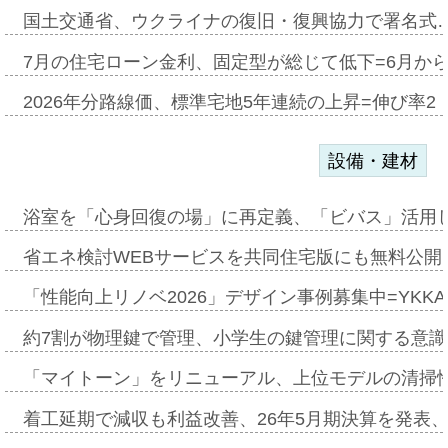
国土交通省、ウクライナの復旧・復興協力で署名式
7月の住宅ローン金利、固定型が総じて低下=6月か
2026年分路線価、標準宅地5年連続の上昇=伸び率2・
設備・建材
浴室を「心身回復の場」に再定義、「ビバス」活用し
省エネ検討WEBサービスを共同住宅版にも無料公開、
「性能向上リノベ2026」デザイン事例募集中=YKKA
約7割が物理鍵で管理、小学生の鍵管理に関する意識調査
「マイトーン」をリニューアル、上位モデルの清掃
着工延期で減収も利益改善、26年5月期決算を発表