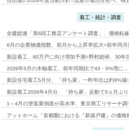
住団連の2026年度活動方針=流通市場活性化へ、検
着工・統計・調査
全建総連「第6回工務店アンケート調査」、価格転嫁
6月の企業物価指数、前月から上昇率拡大=前年同月比
新設着工、80万戸に向け増加予測=野村総研、30年
2026年5月の木軸着工、前年同期比で43・5%増に…
新設住宅着工5月分、「持ち家」一昨年比は約9%減=
新設着工2026年4月分、「持ち家」反動で3ヵ月ぶ
1～4月の塗装業倒産が高水準、東京商工リサーチ調
アットホーム「首都圏における『新築戸建』の価格