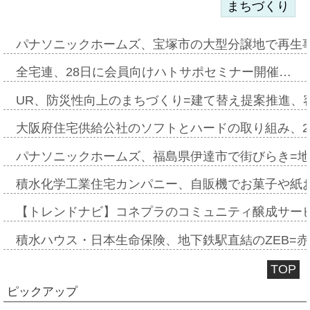
まちづくり
パナソニックホームズ、宝塚市の大型分譲地で再生
全宅連、28日に会員向けハトサポセミナー開催…
UR、防災性向上のまちづくり=建て替え提案推進、
大阪府住宅供給公社のソフトとハードの取り組み、2
パナソニックホームズ、福島県伊達市で街びらき=
積水化学工業住宅カンパニー、自販機でお菓子や紙
【トレンドナビ】コネプラのコミュニティ醸成サー
積水ハウス・日本生命保険、地下鉄駅直結のZEB=赤坂
TOP
ピックアップ