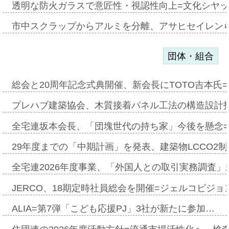
透明な防火ガラスで意匠性・視認性向上=文化シヤ
市中スクラップからアルミを分離、アサヒセイレン
団体・組合
総会と20周年記念式典開催、新会長にTOTO吉本氏
プレハブ建築協会、木質接着パネル工法の構造設計
全宅連坂本会長、「団塊世代の持ち家」今後を懸念
29年度までの「中期計画」を発表、建築物LCCO2
全宅連2026年度事業、「外国人との取引実務調査」新
JERCO、18期定時社員総会を開催=ジェルコビジョン
ALIA=第7弾「こども応援PJ」3社が新たに参加…