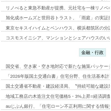
リノべると東急不動産が提携、元社宅を一棟リノベ
旭化成ホームズと世田谷トラスト、「雨庭」の実証
東京セキスイハイムとベンハウス、横浜都筑区の分
コスモスイニシア、マンションとシェアハウスのい
金融・行政
国交省、空き家・空き地対応で新たな施策パッケー
「2026年版国土交通白書」住宅分野、住生活基本計
国土交通省不動産・建設経済局、〝持続可能な建設
地域工務店の木造注文住宅価格5・3%上昇=経済調
auじぶん銀行、「住宅ローン不正利用に関する情報