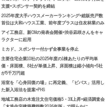
支援=スポンサー契約を締結
2025年度大手ハウスメーカーランキング=総販売戸数
首位は大和ハウス工業、前年度プラスは住友林業のみ
アイ工務店、新CMの発表会開催=渋谷凪咲さんをキャ
ラクターに起用
ミカド、スポンサー付かず全事業を停止
主要住宅企業10社の2025年度の1棟あたりの平均単
価・床面積、8社が単価上昇、床面積は縮小傾向=5社
が5千万円超
浴室を「心身回復の場」に再定義、「ビバス」活用し
た新入浴法を提案=PHS
地域工務店の木造注文住宅価格5・3%上昇=経済調査会
「木造住宅建築費指数2026年版」で明らかに