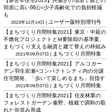
【多世帯住宅2023】共働きの増加で親との
同居に高い関心=少子高齢化での負担軽減
も
ユーザー版
特別増刊号
2023年12月14日 |
【まちづくり月間特集2021】東京・中延の
不燃化プロジェクトとM要除却の基準案、
まちづくり支える融資と建て替えの枠組み
まちづくり月間特集
2021年09月07日 |
【まちづくり月間特集2021】アルコガー
デン羽生岩瀬=コンパクトシティ内の分譲
住宅開発、「歩いて楽しめるまち」目指す
まちづくり月間特集
2021年09月07日 |
【まちづくり月間特集2021】住友林業の
フォレストガーデン秦野、植栽で調和の取
れた街並み形成