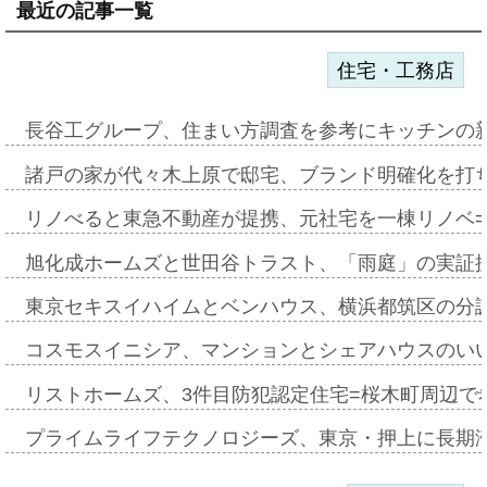
最近の記事一覧
住宅・工務店
長谷工グループ、住まい方調査を参考にキッチンの
諸戸の家が代々木上原で邸宅、ブランド明確化を打
リノべると東急不動産が提携、元社宅を一棟リノベ
旭化成ホームズと世田谷トラスト、「雨庭」の実証
東京セキスイハイムとベンハウス、横浜都筑区の分
コスモスイニシア、マンションとシェアハウスのい
リストホームズ、3件目防犯認定住宅=桜木町周辺で
プライムライフテクノロジーズ、東京・押上に長期