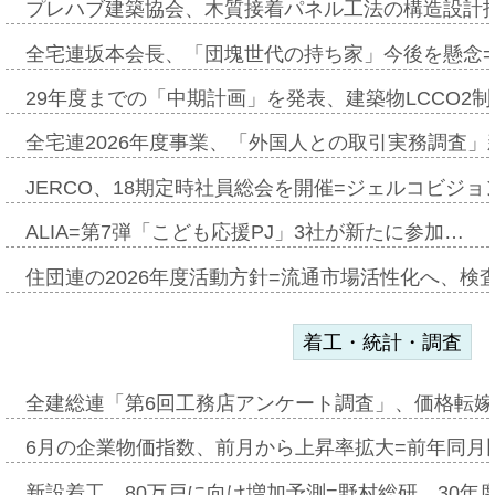
プレハブ建築協会、木質接着パネル工法の構造設計
全宅連坂本会長、「団塊世代の持ち家」今後を懸念
29年度までの「中期計画」を発表、建築物LCCO2
全宅連2026年度事業、「外国人との取引実務調査」新
JERCO、18期定時社員総会を開催=ジェルコビジョン
ALIA=第7弾「こども応援PJ」3社が新たに参加…
住団連の2026年度活動方針=流通市場活性化へ、検
着工・統計・調査
全建総連「第6回工務店アンケート調査」、価格転嫁
6月の企業物価指数、前月から上昇率拡大=前年同月比
新設着工、80万戸に向け増加予測=野村総研、30年