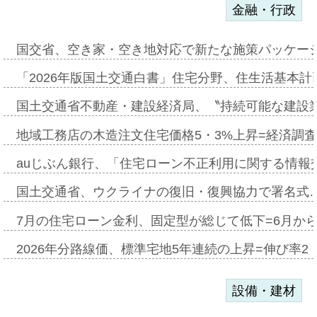
金融・行政
国交省、空き家・空き地対応で新たな施策パッケー
「2026年版国土交通白書」住宅分野、住生活基本計
国土交通省不動産・建設経済局、〝持続可能な建設
地域工務店の木造注文住宅価格5・3%上昇=経済調
auじぶん銀行、「住宅ローン不正利用に関する情報
国土交通省、ウクライナの復旧・復興協力で署名式
7月の住宅ローン金利、固定型が総じて低下=6月か
2026年分路線価、標準宅地5年連続の上昇=伸び率2・
設備・建材