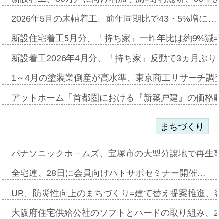
2026年5月の木軸着工、前年同期比で43・5%増に…
新設住宅着工5月分、「持ち家」一昨年比は約9%減=
新設着工2026年4月分、「持ち家」反動で3ヵ月ぶ
1～4月の塗装業倒産が高水準、東京商工リサーチ調
アットホーム「首都圏における『新築戸建』の価格
まちづくり
パナソニックホームズ、宝塚市の大型分譲地で再生
全宅連、28日に会員向けハトサポセミナー開催…
UR、防災性向上のまちづくり=建て替え提案推進、
大阪府住宅供給公社のソフトとハードの取り組み、2