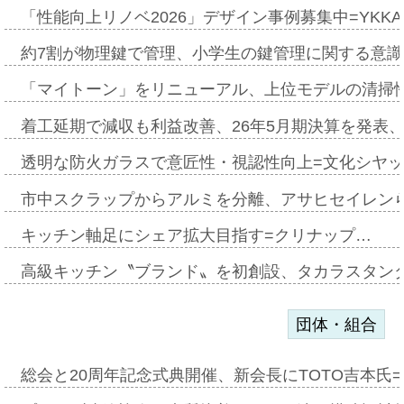
「性能向上リノベ2026」デザイン事例募集中=YKKA
約7割が物理鍵で管理、小学生の鍵管理に関する意識調査
「マイトーン」をリニューアル、上位モデルの清掃
着工延期で減収も利益改善、26年5月期決算を発表
透明な防火ガラスで意匠性・視認性向上=文化シヤ
市中スクラップからアルミを分離、アサヒセイレン
キッチン軸足にシェア拡大目指す=クリナップ…
高級キッチン〝ブランド〟を初創設、タカラスタン
団体・組合
総会と20周年記念式典開催、新会長にTOTO吉本氏