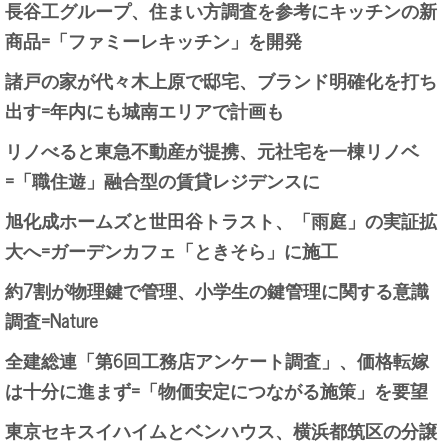
長谷工グループ、住まい方調査を参考にキッチンの新
商品=「ファミーレキッチン」を開発
諸戸の家が代々木上原で邸宅、ブランド明確化を打ち
出す=年内にも城南エリアで計画も
リノべると東急不動産が提携、元社宅を一棟リノベ
=「職住遊」融合型の賃貸レジデンスに
旭化成ホームズと世田谷トラスト、「雨庭」の実証拡
大へ=ガーデンカフェ「ときそら」に施工
約7割が物理鍵で管理、小学生の鍵管理に関する意識
調査=Nature
全建総連「第6回工務店アンケート調査」、価格転嫁
は十分に進まず=「物価安定につながる施策」を要望
東京セキスイハイムとベンハウス、横浜都筑区の分譲