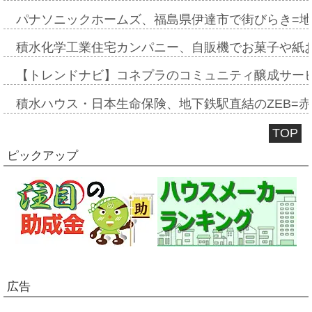
パナソニックホームズ、福島県伊達市で街びらき=
積水化学工業住宅カンパニー、自販機でお菓子や紙
【トレンドナビ】コネプラのコミュニティ醸成サー
積水ハウス・日本生命保険、地下鉄駅直結のZEB=赤坂
TOP
ピックアップ
広告