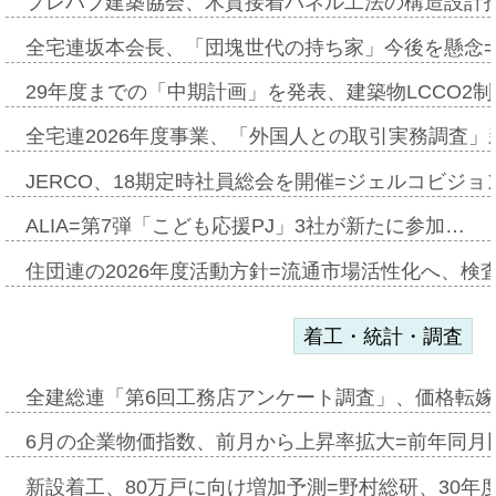
プレハブ建築協会、木質接着パネル工法の構造設計
全宅連坂本会長、「団塊世代の持ち家」今後を懸念
29年度までの「中期計画」を発表、建築物LCCO2
全宅連2026年度事業、「外国人との取引実務調査」新
JERCO、18期定時社員総会を開催=ジェルコビジョン
ALIA=第7弾「こども応援PJ」3社が新たに参加…
住団連の2026年度活動方針=流通市場活性化へ、検
着工・統計・調査
全建総連「第6回工務店アンケート調査」、価格転嫁
6月の企業物価指数、前月から上昇率拡大=前年同月比
新設着工、80万戸に向け増加予測=野村総研、30年