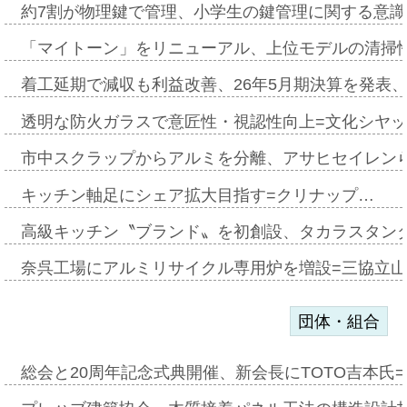
約7割が物理鍵で管理、小学生の鍵管理に関する意識調査
「マイトーン」をリニューアル、上位モデルの清掃
着工延期で減収も利益改善、26年5月期決算を発表
透明な防火ガラスで意匠性・視認性向上=文化シヤ
市中スクラップからアルミを分離、アサヒセイレン
キッチン軸足にシェア拡大目指す=クリナップ…
高級キッチン〝ブランド〟を初創設、タカラスタン
奈呉工場にアルミリサイクル専用炉を増設=三協立
団体・組合
総会と20周年記念式典開催、新会長にTOTO吉本氏