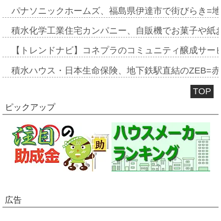
パナソニックホームズ、福島県伊達市で街びらき=
積水化学工業住宅カンパニー、自販機でお菓子や紙
【トレンドナビ】コネプラのコミュニティ醸成サー
積水ハウス・日本生命保険、地下鉄駅直結のZEB=赤坂
TOP
ピックアップ
広告