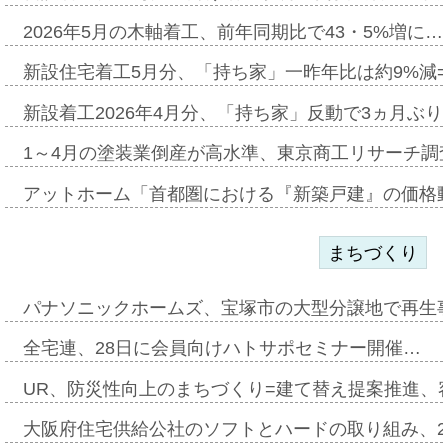
2026年5月の木軸着工、前年同期比で43・5%増に…
新設住宅着工5月分、「持ち家」一昨年比は約9%減=
新設着工2026年4月分、「持ち家」反動で3ヵ月ぶ
1～4月の塗装業倒産が高水準、東京商工リサーチ調
アットホーム「首都圏における『新築戸建』の価格
まちづくり
パナソニックホームズ、宝塚市の大型分譲地で再生
全宅連、28日に会員向けハトサポセミナー開催…
UR、防災性向上のまちづくり=建て替え提案推進、
大阪府住宅供給公社のソフトとハードの取り組み、2