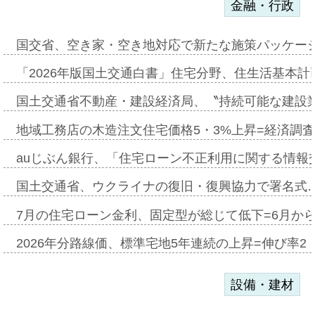
金融・行政
国交省、空き家・空き地対応で新たな施策パッケー
「2026年版国土交通白書」住宅分野、住生活基本計
国土交通省不動産・建設経済局、〝持続可能な建設
地域工務店の木造注文住宅価格5・3%上昇=経済調
auじぶん銀行、「住宅ローン不正利用に関する情報
国土交通省、ウクライナの復旧・復興協力で署名式
7月の住宅ローン金利、固定型が総じて低下=6月か
2026年分路線価、標準宅地5年連続の上昇=伸び率2・
設備・建材