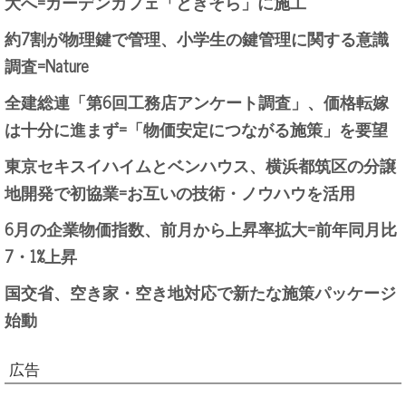
大へ=ガーデンカフェ「ときそら」に施工
約7割が物理鍵で管理、小学生の鍵管理に関する意識
調査=Nature
全建総連「第6回工務店アンケート調査」、価格転嫁
は十分に進まず=「物価安定につながる施策」を要望
東京セキスイハイムとベンハウス、横浜都筑区の分譲
地開発で初協業=お互いの技術・ノウハウを活用
6月の企業物価指数、前月から上昇率拡大=前年同月比
7・1%上昇
国交省、空き家・空き地対応で新たな施策パッケージ
始動
広告