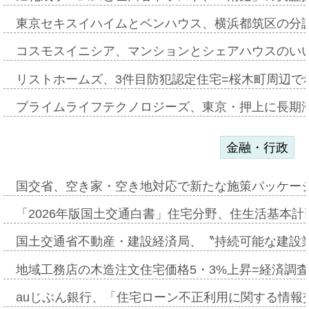
東京セキスイハイムとベンハウス、横浜都筑区の分
コスモスイニシア、マンションとシェアハウスのい
リストホームズ、3件目防犯認定住宅=桜木町周辺で
プライムライフテクノロジーズ、東京・押上に長期
金融・行政
国交省、空き家・空き地対応で新たな施策パッケー
「2026年版国土交通白書」住宅分野、住生活基本計
国土交通省不動産・建設経済局、〝持続可能な建設
地域工務店の木造注文住宅価格5・3%上昇=経済調
auじぶん銀行、「住宅ローン不正利用に関する情報