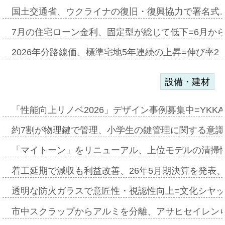
国土交通省、ウクライナの復旧・復興協力で署名式
7月の住宅ローン金利、固定型が総じて低下=6月か
2026年分路線価、標準宅地5年連続の上昇=伸び率2・
設備・建材
「性能向上リノベ2026」デザイン事例募集中=YKKA
約7割が物理鍵で管理、小学生の鍵管理に関する意識調査
「マイトーン」をリニューアル、上位モデルの清掃
着工延期で減収も利益改善、26年5月期決算を発表
透明な防火ガラスで意匠性・視認性向上=文化シヤ
市中スクラップからアルミを分離、アサヒセイレン