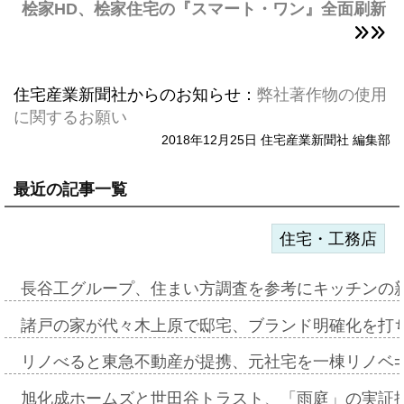
桧家HD、桧家住宅の『スマート・ワン』全面刷新
住宅産業新聞社からのお知らせ：
弊社著作物の使用
に関するお願い
2018年12月25日 住宅産業新聞社 編集部
最近の記事一覧
住宅・工務店
長谷工グループ、住まい方調査を参考にキッチンの
諸戸の家が代々木上原で邸宅、ブランド明確化を打
リノべると東急不動産が提携、元社宅を一棟リノベ
旭化成ホームズと世田谷トラスト、「雨庭」の実証