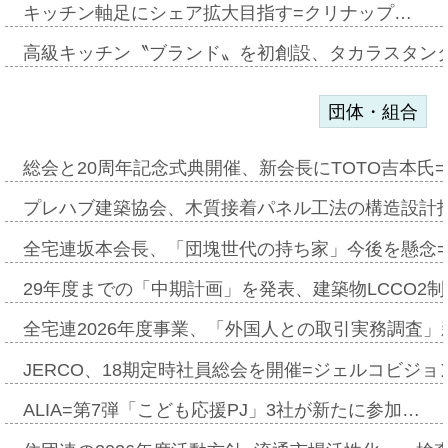
キッチン軸足にシェア拡大目指す=クリナップ…
高級キッチン〝ブランド〟を初創設、タカラスタン
団体・組合
総会と20周年記念式典開催、新会長にTOTO吉本氏
プレハブ建築協会、木質接着パネル工法の構造設計
全宅連坂本会長、「団塊世代の持ち家」今後を懸念
29年度までの「中期計画」を発表、建築物LCCO2
全宅連2026年度事業、「外国人との取引実務調査」新
JERCO、18期定時社員総会を開催=ジェルコビジョン
ALIA=第7弾「こども応援PJ」3社が新たに参加…