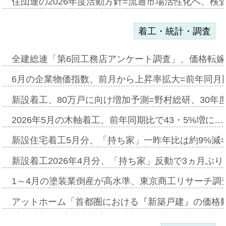
住団連の2026年度活動方針=流通市場活性化へ、検
着工・統計・調査
全建総連「第6回工務店アンケート調査」、価格転嫁
6月の企業物価指数、前月から上昇率拡大=前年同月比
新設着工、80万戸に向け増加予測=野村総研、30年
2026年5月の木軸着工、前年同期比で43・5%増に…
新設住宅着工5月分、「持ち家」一昨年比は約9%減=
新設着工2026年4月分、「持ち家」反動で3ヵ月ぶ
1～4月の塗装業倒産が高水準、東京商工リサーチ調
アットホーム「首都圏における『新築戸建』の価格