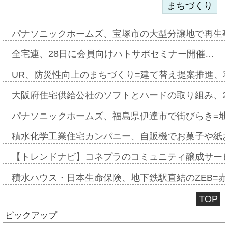
まちづくり
パナソニックホームズ、宝塚市の大型分譲地で再生
全宅連、28日に会員向けハトサポセミナー開催…
UR、防災性向上のまちづくり=建て替え提案推進、
大阪府住宅供給公社のソフトとハードの取り組み、2
パナソニックホームズ、福島県伊達市で街びらき=
積水化学工業住宅カンパニー、自販機でお菓子や紙
【トレンドナビ】コネプラのコミュニティ醸成サー
積水ハウス・日本生命保険、地下鉄駅直結のZEB=赤坂
TOP
ピックアップ