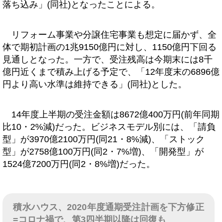
落ち込み」(同社)となったことによる。
リフォーム事業や分譲住宅事業も想定に届かず、全
体で期初計画の1兆9150億円に対し、1150億円下回る
見通しとなった。一方で、受注残高は今期末には8千
億円近くまで積み上げる予定で、「12年度末の6896億
円より高い水準は維持できる」(同社)とした。
14年度上半期の受注金額は8672億400万円(前年同期
比10・2%減)だった。ビジネスモデル別には、「請負
型」が3970億2100万円(同21・8%減)、「ストック
型」が2758億100万円(同2・7%増)、「開発型」が
1524億7200万円(同2・8%増)だった。
積水ハウス、2020年度通期受注計画を下方修正
=コロナ禍で、第3四半期以降は回復も