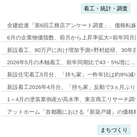
着工・統計・調査
全建総連「第6回工務店アンケート調査」、価格転嫁
6月の企業物価指数、前月から上昇率拡大=前年同月比
新設着工、80万戸に向け増加予測=野村総研、30年
2026年5月の木軸着工、前年同期比で43・5%増に…
新設住宅着工5月分、「持ち家」一昨年比は約9%減=
新設着工2026年4月分、「持ち家」反動で3ヵ月ぶ
1～4月の塗装業倒産が高水準、東京商工リサーチ調
アットホーム「首都圏における『新築戸建』の価格
まちづくり