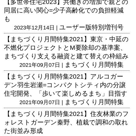
【多世帯住宅2023】共働きの増加で親との
同居に高い関心=少子高齢化での負担軽減
も
ユーザー版
特別増刊号
2023年12月14日 |
【まちづくり月間特集2021】東京・中延の
不燃化プロジェクトとM要除却の基準案、
まちづくり支える融資と建て替えの枠組み
まちづくり月間特集
2021年09月07日 |
【まちづくり月間特集2021】アルコガー
デン羽生岩瀬=コンパクトシティ内の分譲
住宅開発、「歩いて楽しめるまち」目指す
まちづくり月間特集
2021年09月07日 |
【まちづくり月間特集2021】住友林業のフ
ォレストガーデン秦野、植栽で調和の取れ
た街並み形成