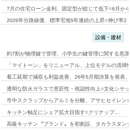
7月の住宅ローン金利、固定型が総じて低下=6月か
2026年分路線価、標準宅地5年連続の上昇=伸び率2・
設備・建材
約7割が物理鍵で管理、小学生の鍵管理に関する意識調査
「マイトーン」をリニューアル、上位モデルの清掃
着工延期で減収も利益改善、26年5月期決算を発表
透明な防火ガラスで意匠性・視認性向上=文化シヤ
市中スクラップからアルミを分離、アサヒセイレン
キッチン軸足にシェア拡大目指す=クリナップ…
高級キッチン〝ブランド〟を初創設、タカラスタン