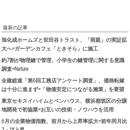
最新の記事
旭化成ホームズと世田谷トラスト、「雨庭」の実証拡
大へ=ガーデンカフェ「ときそら」に施工
約7割が物理鍵で管理、小学生の鍵管理に関する意識
調査=Nature
全建総連「第6回工務店アンケート調査」、価格転嫁
は十分に進まず=「物価安定につながる施策」を要望
東京セキスイハイムとベンハウス、横浜都筑区の分譲
地開発で初協業=お互いの技術・ノウハウを活用
6月の企業物価指数、前月から上昇率拡大=前年同月比
7・1%上昇