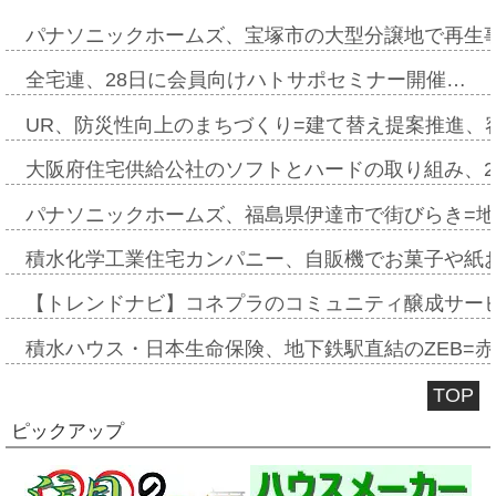
パナソニックホームズ、宝塚市の大型分譲地で再生
全宅連、28日に会員向けハトサポセミナー開催…
UR、防災性向上のまちづくり=建て替え提案推進、
大阪府住宅供給公社のソフトとハードの取り組み、2
パナソニックホームズ、福島県伊達市で街びらき=
積水化学工業住宅カンパニー、自販機でお菓子や紙
【トレンドナビ】コネプラのコミュニティ醸成サー
積水ハウス・日本生命保険、地下鉄駅直結のZEB=赤坂
TOP
ピックアップ