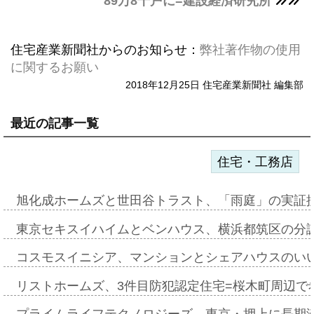
89万8千戸に=建設経済研究所
住宅産業新聞社からのお知らせ：
弊社著作物の使用
に関するお願い
2018年12月25日 住宅産業新聞社 編集部
最近の記事一覧
住宅・工務店
旭化成ホームズと世田谷トラスト、「雨庭」の実証
東京セキスイハイムとベンハウス、横浜都筑区の分
コスモスイニシア、マンションとシェアハウスのい
リストホームズ、3件目防犯認定住宅=桜木町周辺で
プライムライフテクノロジーズ、東京・押上に長期