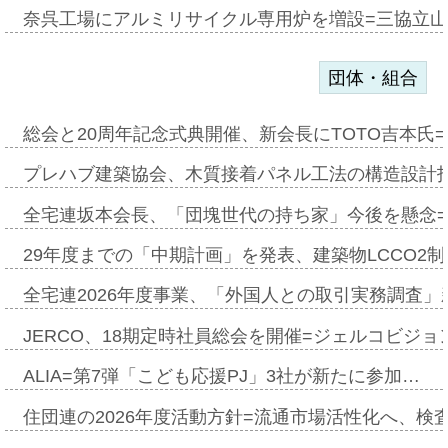
奈呉工場にアルミリサイクル専用炉を増設=三協立
団体・組合
総会と20周年記念式典開催、新会長にTOTO吉本氏
プレハブ建築協会、木質接着パネル工法の構造設計
全宅連坂本会長、「団塊世代の持ち家」今後を懸念
29年度までの「中期計画」を発表、建築物LCCO2
全宅連2026年度事業、「外国人との取引実務調査」新
JERCO、18期定時社員総会を開催=ジェルコビジョン
ALIA=第7弾「こども応援PJ」3社が新たに参加…
住団連の2026年度活動方針=流通市場活性化へ、検