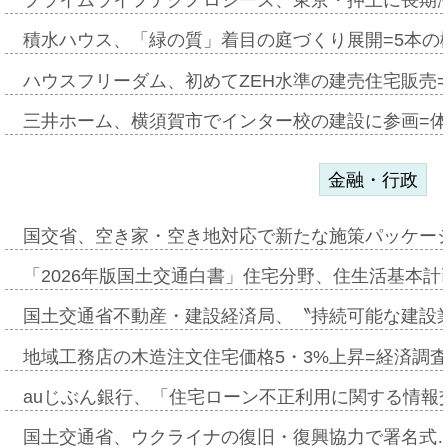
積水ハウス、「緑の質」着目の庭づくり展開=5本の
ハウスフリーダム、初めてZEH水準の建売住宅販売
三井ホーム、横須賀市でインター校の建設に参画=体
金融・行政
国交省、空き家・空き地対応で新たな施策パッケー
「2026年版国土交通白書」住宅分野、住生活基本計
国土交通省不動産・建設経済局、〝持続可能な建設
地域工務店の木造注文住宅価格5・3%上昇=経済調
auじぶん銀行、「住宅ローン不正利用に関する情報
国土交通省、ウクライナの復旧・復興協力で署名式