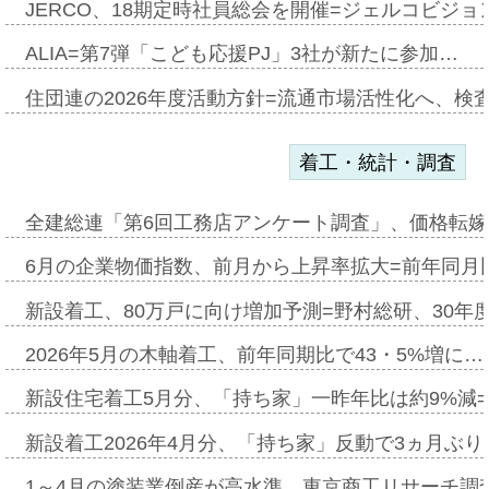
JERCO、18期定時社員総会を開催=ジェルコビジョン
ALIA=第7弾「こども応援PJ」3社が新たに参加…
住団連の2026年度活動方針=流通市場活性化へ、検
着工・統計・調査
全建総連「第6回工務店アンケート調査」、価格転嫁
6月の企業物価指数、前月から上昇率拡大=前年同月比
新設着工、80万戸に向け増加予測=野村総研、30年
2026年5月の木軸着工、前年同期比で43・5%増に…
新設住宅着工5月分、「持ち家」一昨年比は約9%減=
新設着工2026年4月分、「持ち家」反動で3ヵ月ぶ
1～4月の塗装業倒産が高水準、東京商工リサーチ調