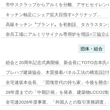
市中スクラップからアルミを分離、アサヒセイレン
キッチン軸足にシェア拡大目指す=クリナップ…
高級キッチン〝ブランド〟を初創設、タカラスタン
奈呉工場にアルミリサイクル専用炉を増設=三協立
団体・組合
総会と20周年記念式典開催、新会長にTOTO吉本氏
プレハブ建築協会、木質接着パネル工法の構造設計
全宅連坂本会長、「団塊世代の持ち家」今後を懸念
29年度までの「中期計画」を発表、建築物LCCO2
全宅連2026年度事業、「外国人との取引実務調査」新