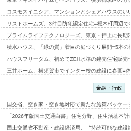
コスモスイニシア、マンションとシェアハウスのい
リストホームズ、3件目防犯認定住宅=桜木町周辺で
プライムライフテクノロジーズ、東京・押上に長期
積水ハウス、「緑の質」着目の庭づくり展開=5本の
ハウスフリーダム、初めてZEH水準の建売住宅販売
三井ホーム、横須賀市でインター校の建設に参画=体
金融・行政
国交省、空き家・空き地対応で新たな施策パッケー
「2026年版国土交通白書」住宅分野、住生活基本計
国土交通省不動産・建設経済局、〝持続可能な建設