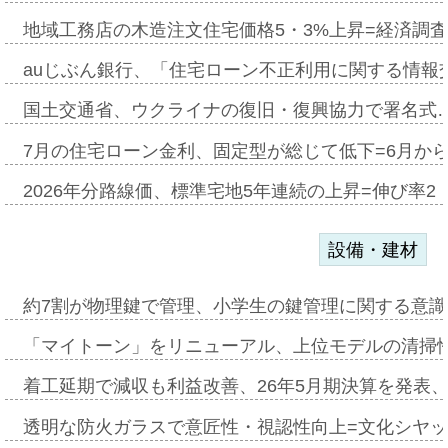
地域工務店の木造注文住宅価格5・3%上昇=経済調
auじぶん銀行、「住宅ローン不正利用に関する情報
国土交通省、ウクライナの復旧・復興協力で署名式
7月の住宅ローン金利、固定型が総じて低下=6月か
2026年分路線価、標準宅地5年連続の上昇=伸び率2・
設備・建材
約7割が物理鍵で管理、小学生の鍵管理に関する意識調査
「マイトーン」をリニューアル、上位モデルの清掃
着工延期で減収も利益改善、26年5月期決算を発表
透明な防火ガラスで意匠性・視認性向上=文化シヤ