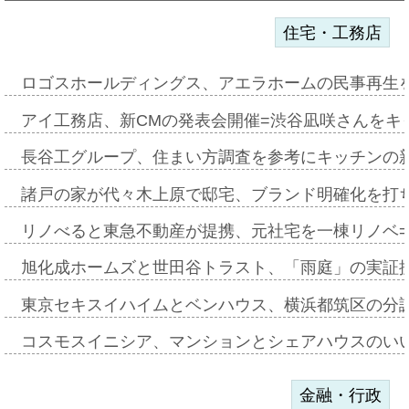
住宅・工務店
ロゴスホールディングス、アエラホームの民事再生
アイ工務店、新CMの発表会開催=渋谷凪咲さんをキ
長谷工グループ、住まい方調査を参考にキッチンの
諸戸の家が代々木上原で邸宅、ブランド明確化を打
リノべると東急不動産が提携、元社宅を一棟リノベ
旭化成ホームズと世田谷トラスト、「雨庭」の実証
東京セキスイハイムとベンハウス、横浜都筑区の分
コスモスイニシア、マンションとシェアハウスのい
金融・行政