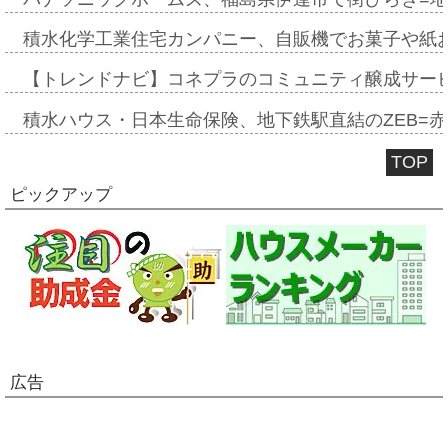
積水化学工業住宅カンパニー、自販機でお菓子や紙
【トレンドナビ】コネプラのコミュニティ醸成サー
積水ハウス・日本生命保険、地下鉄駅直結のZEB=赤坂
TOP
ピックアップ
広告