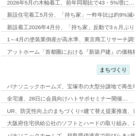
2026年5月の木軸着工、前年同期比で43・5%増に…
新設住宅着工5月分、「持ち家」一昨年比は約9%減=
新設着工2026年4月分、「持ち家」反動で3ヵ月ぶ
1～4月の塗装業倒産が高水準、東京商工リサーチ調
アットホーム「首都圏における『新築戸建』の価格
まちづくり
パナソニックホームズ、宝塚市の大型分譲地で再生
全宅連、28日に会員向けハトサポセミナー開催…
UR、防災性向上のまちづくり=建て替え提案推進、
大阪府住宅供給公社のソフトとハードの取り組み、2
パナソニックホームズ、福島県伊達市で街びらき=