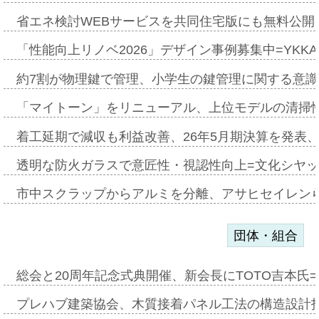
省エネ検討WEBサービスを共同住宅版にも無料公開、
「性能向上リノベ2026」デザイン事例募集中=YKKA
約7割が物理鍵で管理、小学生の鍵管理に関する意識調査
「マイトーン」をリニューアル、上位モデルの清掃
着工延期で減収も利益改善、26年5月期決算を発表
透明な防火ガラスで意匠性・視認性向上=文化シヤ
市中スクラップからアルミを分離、アサヒセイレン
団体・組合
総会と20周年記念式典開催、新会長にTOTO吉本氏
プレハブ建築協会、木質接着パネル工法の構造設計