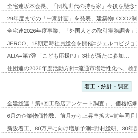
全宅連坂本会長、「団塊世代の持ち家」今後を懸念
29年度までの「中期計画」を発表、建築物LCCO2
全宅連2026年度事業、「外国人との取引実務調査」新
JERCO、18期定時社員総会を開催=ジェルコビジョン
ALIA=第7弾「こども応援PJ」3社が新たに参加…
住団連の2026年度活動方針=流通市場活性化へ、検
着工・統計・調査
全建総連「第6回工務店アンケート調査」、価格転嫁
6月の企業物価指数、前月から上昇率拡大=前年同月比
新設着工、80万戸に向け増加予測=野村総研、30年