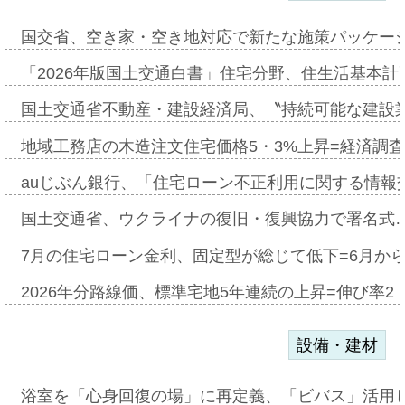
国交省、空き家・空き地対応で新たな施策パッケー
「2026年版国土交通白書」住宅分野、住生活基本計
国土交通省不動産・建設経済局、〝持続可能な建設
地域工務店の木造注文住宅価格5・3%上昇=経済調
auじぶん銀行、「住宅ローン不正利用に関する情報
国土交通省、ウクライナの復旧・復興協力で署名式
7月の住宅ローン金利、固定型が総じて低下=6月か
2026年分路線価、標準宅地5年連続の上昇=伸び率2・
設備・建材
浴室を「心身回復の場」に再定義、「ビバス」活用し