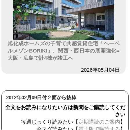
旭化成ホームズの子育て共感賃貸住宅「ヘーベ
ルメゾンBORIKI」、関西・西日本の展開強化=
大阪・広島で計4棟が竣工へ
日付
2026年05月04日
2012年02月09日付２面から抜粋
全文をお読みになりたい方は新聞をご購読してくだ
さい
毎週じっくり読みたい【
定期購読のご案内
】
今スグ読みたい【
電子版で購読する
】