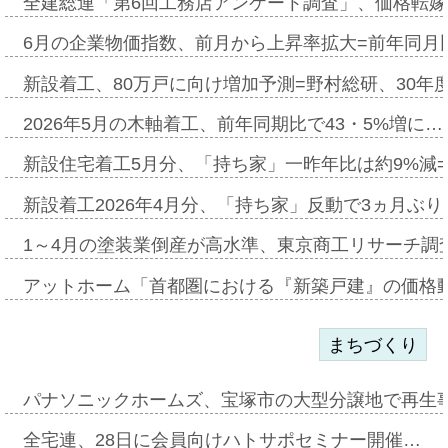
全建総連「第6回工務店アンケート調査」、価格転嫁
6月の企業物価指数、前月から上昇率拡大=前年同月比
新設着工、80万戸に向け増加予測=野村総研、30年
2026年5月の木軸着工、前年同期比で43・5%増に…
新設住宅着工5月分、「持ち家」一昨年比は約9%減=
新設着工2026年4月分、「持ち家」反動で3ヵ月ぶ
1～4月の塗装業倒産が高水準、東京商工リサーチ調
アットホーム「首都圏における『新築戸建』の価格
まちづくり
パナソニックホームズ、宝塚市の大型分譲地で再生
全宅連、28日に会員向けハトサポセミナー開催…