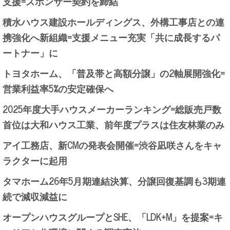
支援=スポンサー契約を締結
積水ハウス建設ホールディングス、外構工事店との連
携強化へ新組織=支援メニュー充実「共に成長するパ
ートナー」に
トヨタホーム、「普及帯と高額分譲」の2軸展開強化=
営業利益率5%の安定確保へ
2025年度大手ハウスメーカーランキング=総販売戸数
首位は大和ハウス工業、前年度プラスは住友林業のみ
アイ工務店、新CMの発表会開催=渋谷凪咲さんをキャ
ラクターに起用
タマホーム26年5月期連結決算、分譲回復基調も3期連
続で減収減益に
オープンハウスグループとSHE、「LDK+M」を提案=キ