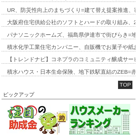
UR、防災性向上のまちづくり=建て替え提案推進、
大阪府住宅供給公社のソフトとハードの取り組み、2
パナソニックホームズ、福島県伊達市で街びらき=
積水化学工業住宅カンパニー、自販機でお菓子や紙
【トレンドナビ】コネプラのコミュニティ醸成サー
積水ハウス・日本生命保険、地下鉄駅直結のZEB=赤坂
TOP
ピックアップ