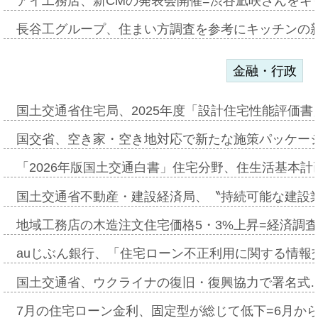
アイ工務店、新CMの発表会開催=渋谷凪咲さんをキ
長谷工グループ、住まい方調査を参考にキッチンの
金融・行政
国土交通省住宅局、2025年度「設計住宅性能評価
国交省、空き家・空き地対応で新たな施策パッケー
「2026年版国土交通白書」住宅分野、住生活基本計
国土交通省不動産・建設経済局、〝持続可能な建設
地域工務店の木造注文住宅価格5・3%上昇=経済調
auじぶん銀行、「住宅ローン不正利用に関する情報
国土交通省、ウクライナの復旧・復興協力で署名式
7月の住宅ローン金利、固定型が総じて低下=6月か