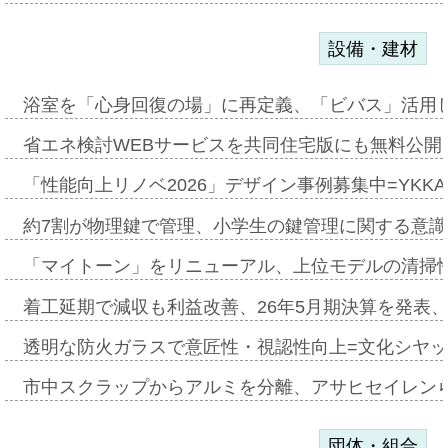
設備・建材
浴室を「心身回復の場」に再定義、「ビバス」活用し
省エネ検討WEBサービスを共同住宅版にも無料公開、
「性能向上リノベ2026」デザイン事例募集中=YKKA
約7割が物理鍵で管理、小学生の鍵管理に関する意識調査
「マイトーン」をリニューアル、上位モデルの清掃
着工延期で減収も利益改善、26年5月期決算を発表
透明な防火ガラスで意匠性・視認性向上=文化シヤ
市中スクラップからアルミを分離、アサヒセイレン
団体・組合