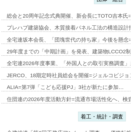
総会と20周年記念式典開催、新会長にTOTO吉本氏
プレハブ建築協会、木質接着パネル工法の構造設計
全宅連坂本会長、「団塊世代の持ち家」今後を懸念
29年度までの「中期計画」を発表、建築物LCCO2
全宅連2026年度事業、「外国人との取引実務調査」新
JERCO、18期定時社員総会を開催=ジェルコビジョン
ALIA=第7弾「こども応援PJ」3社が新たに参加…
住団連の2026年度活動方針=流通市場活性化へ、検
着工・統計・調査