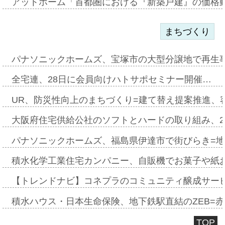
アットホーム「首都圏における『新築戸建』の価格
まちづくり
パナソニックホームズ、宝塚市の大型分譲地で再生
全宅連、28日に会員向けハトサポセミナー開催…
UR、防災性向上のまちづくり=建て替え提案推進、
大阪府住宅供給公社のソフトとハードの取り組み、2
パナソニックホームズ、福島県伊達市で街びらき=
積水化学工業住宅カンパニー、自販機でお菓子や紙
【トレンドナビ】コネプラのコミュニティ醸成サー
積水ハウス・日本生命保険、地下鉄駅直結のZEB=赤坂
TOP