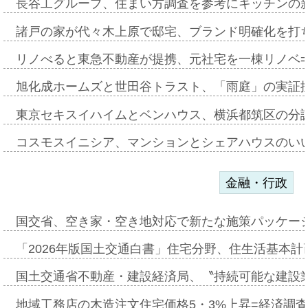
長谷工グループ、住まい方調査を参考にキッチンの
諸戸の家が代々木上原で邸宅、ブランド明確化を打
リノべると東急不動産が提携、元社宅を一棟リノベ
旭化成ホームズと世田谷トラスト、「雨庭」の実証
東京セキスイハイムとベンハウス、横浜都筑区の分
コスモスイニシア、マンションとシェアハウスのい
金融・行政
国交省、空き家・空き地対応で新たな施策パッケー
「2026年版国土交通白書」住宅分野、住生活基本計
国土交通省不動産・建設経済局、〝持続可能な建設
地域工務店の木造注文住宅価格5・3%上昇=経済調