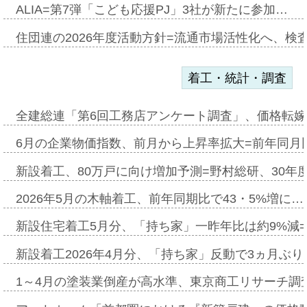
ALIA=第7弾「こども応援PJ」3社が新たに参加…
住団連の2026年度活動方針=流通市場活性化へ、検
着工・統計・調査
全建総連「第6回工務店アンケート調査」、価格転嫁
6月の企業物価指数、前月から上昇率拡大=前年同月比
新設着工、80万戸に向け増加予測=野村総研、30年
2026年5月の木軸着工、前年同期比で43・5%増に…
新設住宅着工5月分、「持ち家」一昨年比は約9%減=
新設着工2026年4月分、「持ち家」反動で3ヵ月ぶ
1～4月の塗装業倒産が高水準、東京商工リサーチ調