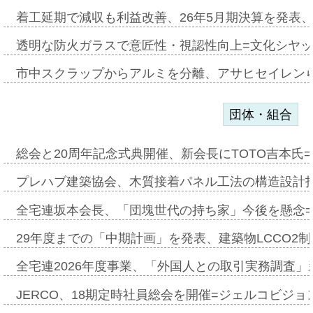
着工延期で減収も利益改善、26年5月期決算を発表
透明な防火ガラスで意匠性・視認性向上=文化シヤ
市中スクラップからアルミを分離、アサヒセイレン
団体・組合
総会と20周年記念式典開催、新会長にTOTO吉本氏
プレハブ建築協会、木質接着パネル工法の構造設計
全宅連坂本会長、「団塊世代の持ち家」今後を懸念
29年度までの「中期計画」を発表、建築物LCCO2
全宅連2026年度事業、「外国人との取引実務調査」新
JERCO、18期定時社員総会を開催=ジェルコビジョン