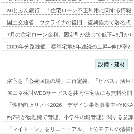
auじぶん銀行、「住宅ローン不正利用に関する情報
国土交通省、ウクライナの復旧・復興協力で署名式
7月の住宅ローン金利、固定型が総じて低下=6月か
2026年分路線価、標準宅地5年連続の上昇=伸び率2・
設備・建材
浴室を「心身回復の場」に再定義、「ビバス」活用し
省エネ検討WEBサービスを共同住宅版にも無料公開、
「性能向上リノベ2026」デザイン事例募集中=YKKA
約7割が物理鍵で管理、小学生の鍵管理に関する意識調査
「マイトーン」をリニューアル、上位モデルの清掃