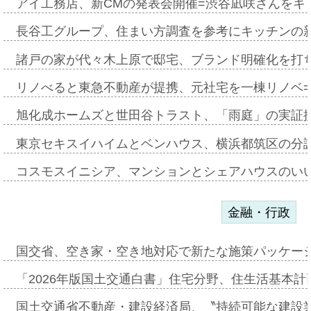
アイ工務店、新CMの発表会開催=渋谷凪咲さんをキ
長谷工グループ、住まい方調査を参考にキッチンの
諸戸の家が代々木上原で邸宅、ブランド明確化を打
リノべると東急不動産が提携、元社宅を一棟リノベ
旭化成ホームズと世田谷トラスト、「雨庭」の実証
東京セキスイハイムとベンハウス、横浜都筑区の分
コスモスイニシア、マンションとシェアハウスのい
金融・行政
国交省、空き家・空き地対応で新たな施策パッケー
「2026年版国土交通白書」住宅分野、住生活基本計
国土交通省不動産・建設経済局、〝持続可能な建設