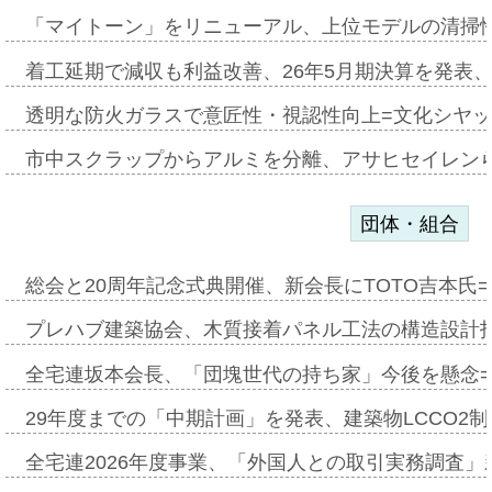
「マイトーン」をリニューアル、上位モデルの清掃
着工延期で減収も利益改善、26年5月期決算を発表
透明な防火ガラスで意匠性・視認性向上=文化シヤ
市中スクラップからアルミを分離、アサヒセイレン
団体・組合
総会と20周年記念式典開催、新会長にTOTO吉本氏
プレハブ建築協会、木質接着パネル工法の構造設計
全宅連坂本会長、「団塊世代の持ち家」今後を懸念
29年度までの「中期計画」を発表、建築物LCCO2
全宅連2026年度事業、「外国人との取引実務調査」新