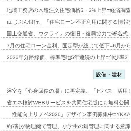
地域工務店の木造注文住宅価格5・3%上昇=経済調
auじぶん銀行、「住宅ローン不正利用に関する情報
国土交通省、ウクライナの復旧・復興協力で署名式
7月の住宅ローン金利、固定型が総じて低下=6月か
2026年分路線価、標準宅地5年連続の上昇=伸び率2・
設備・建材
浴室を「心身回復の場」に再定義、「ビバス」活用し
省エネ検討WEBサービスを共同住宅版にも無料公開、
「性能向上リノベ2026」デザイン事例募集中=YKKA
約7割が物理鍵で管理、小学生の鍵管理に関する意識調査