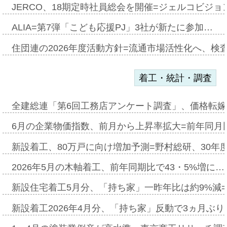
JERCO、18期定時社員総会を開催=ジェルコビジョン
ALIA=第7弾「こども応援PJ」3社が新たに参加…
住団連の2026年度活動方針=流通市場活性化へ、検
着工・統計・調査
全建総連「第6回工務店アンケート調査」、価格転嫁
6月の企業物価指数、前月から上昇率拡大=前年同月比
新設着工、80万戸に向け増加予測=野村総研、30年
2026年5月の木軸着工、前年同期比で43・5%増に…
新設住宅着工5月分、「持ち家」一昨年比は約9%減=
新設着工2026年4月分、「持ち家」反動で3ヵ月ぶ