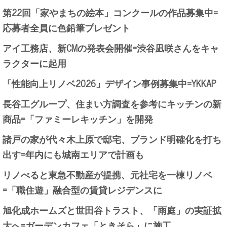
第22回「家やまちの絵本」コンクールの作品募集中=
応募者全員に色鉛筆プレゼント
アイ工務店、新CMの発表会開催=渋谷凪咲さんをキャ
ラクターに起用
「性能向上リノベ2026」デザイン事例募集中=YKKAP
長谷工グループ、住まい方調査を参考にキッチンの新
商品=「ファミーレキッチン」を開発
諸戸の家が代々木上原で邸宅、ブランド明確化を打ち
出す=年内にも城南エリアで計画も
リノべると東急不動産が提携、元社宅を一棟リノベ
=「職住遊」融合型の賃貸レジデンスに
旭化成ホームズと世田谷トラスト、「雨庭」の実証拡
大へ=ガーデンカフェ「ときそら」に施工