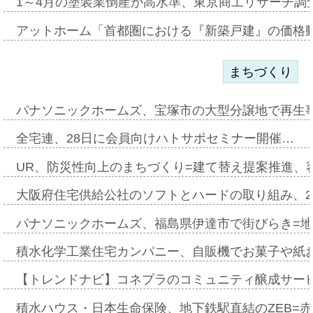
1～4月の塗装業倒産が高水準、東京商工リサーチ調
アットホーム「首都圏における『新築戸建』の価格
まちづくり
パナソニックホームズ、宝塚市の大型分譲地で再生
全宅連、28日に会員向けハトサポセミナー開催…
UR、防災性向上のまちづくり=建て替え提案推進、
大阪府住宅供給公社のソフトとハードの取り組み、2
パナソニックホームズ、福島県伊達市で街びらき=
積水化学工業住宅カンパニー、自販機でお菓子や紙
【トレンドナビ】コネプラのコミュニティ醸成サー
積水ハウス・日本生命保険、地下鉄駅直結のZEB=赤坂