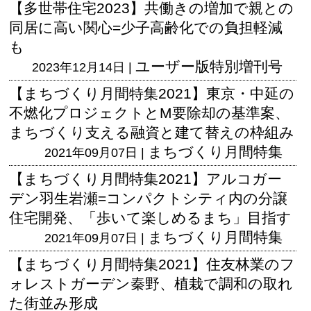
【多世帯住宅2023】共働きの増加で親との
同居に高い関心=少子高齢化での負担軽減
も
ユーザー版
特別増刊号
2023年12月14日 |
【まちづくり月間特集2021】東京・中延の
不燃化プロジェクトとM要除却の基準案、
まちづくり支える融資と建て替えの枠組み
まちづくり月間特集
2021年09月07日 |
【まちづくり月間特集2021】アルコガー
デン羽生岩瀬=コンパクトシティ内の分譲
住宅開発、「歩いて楽しめるまち」目指す
まちづくり月間特集
2021年09月07日 |
【まちづくり月間特集2021】住友林業のフ
ォレストガーデン秦野、植栽で調和の取れ
た街並み形成