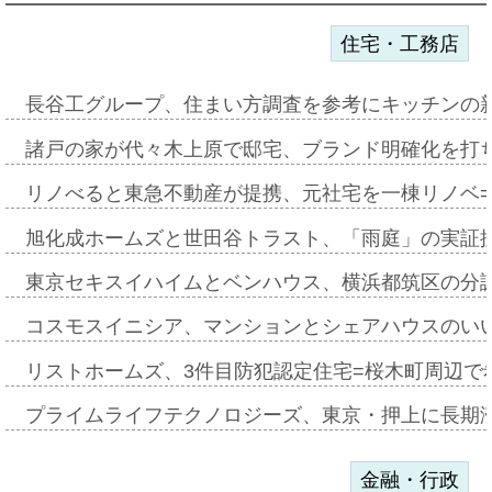
住宅・工務店
長谷工グループ、住まい方調査を参考にキッチンの
諸戸の家が代々木上原で邸宅、ブランド明確化を打
リノべると東急不動産が提携、元社宅を一棟リノベ
旭化成ホームズと世田谷トラスト、「雨庭」の実証
東京セキスイハイムとベンハウス、横浜都筑区の分
コスモスイニシア、マンションとシェアハウスのい
リストホームズ、3件目防犯認定住宅=桜木町周辺で
プライムライフテクノロジーズ、東京・押上に長期
金融・行政