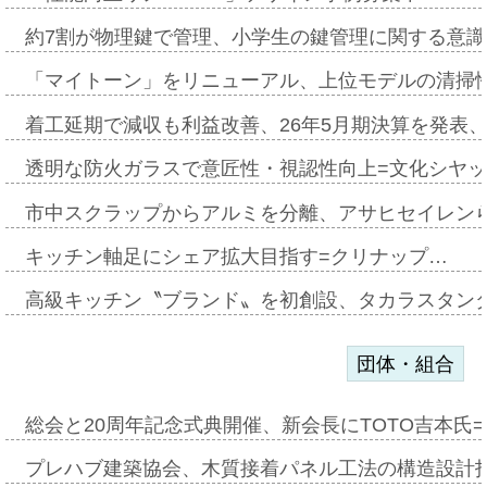
約7割が物理鍵で管理、小学生の鍵管理に関する意識調査
「マイトーン」をリニューアル、上位モデルの清掃
着工延期で減収も利益改善、26年5月期決算を発表
透明な防火ガラスで意匠性・視認性向上=文化シヤ
市中スクラップからアルミを分離、アサヒセイレン
キッチン軸足にシェア拡大目指す=クリナップ…
高級キッチン〝ブランド〟を初創設、タカラスタン
団体・組合
総会と20周年記念式典開催、新会長にTOTO吉本氏
プレハブ建築協会、木質接着パネル工法の構造設計