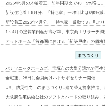
2026年5月の木軸着工、前年同期比で43・5%増に…
新設住宅着工5月分、「持ち家」一昨年比は約9%減=
新設着工2026年4月分、「持ち家」反動で3ヵ月ぶ
1～4月の塗装業倒産が高水準、東京商工リサーチ調
アットホーム「首都圏における『新築戸建』の価格
まちづくり
パナソニックホームズ、宝塚市の大型分譲地で再生
全宅連、28日に会員向けハトサポセミナー開催…
UR、防災性向上のまちづくり=建て替え提案推進、
大阪府住宅供給公社のソフトとハードの取り組み、2