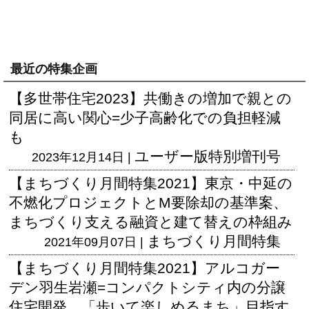
最近の特集企画
【多世帯住宅2023】共働きの増加で親との
同居に高い関心=少子高齢化での負担軽減
も
ユーザー版
特別増刊号
2023年12月14日 |
【まちづくり月間特集2021】東京・中延の
不燃化プロジェクトとM要除却の基準案、
まちづくり支える融資と建て替えの枠組み
まちづくり月間特集
2021年09月07日 |
【まちづくり月間特集2021】アルコガー
デン羽生岩瀬=コンパクトシティ内の分譲
住宅開発、「歩いて楽しめるまち」目指す