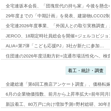
全宅連坂本会長、「団塊世代の持ち家」今後を懸念
29年度までの「中期計画」を発表、建築物LCCO2
全宅連2026年度事業、「外国人との取引実務調査」新
JERCO、18期定時社員総会を開催=ジェルコビジョン
ALIA=第7弾「こども応援PJ」3社が新たに参加…
住団連の2026年度活動方針=流通市場活性化へ、検
着工・統計・調査
全建総連「第6回工務店アンケート調査」、価格転嫁
6月の企業物価指数、前月から上昇率拡大=前年同月比
新設着工、80万戸に向け増加予測=野村総研、30年