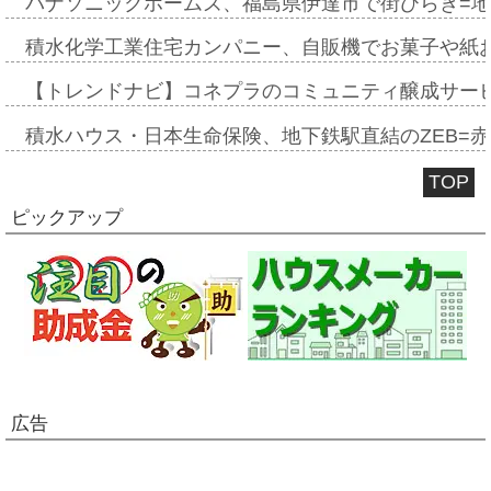
パナソニックホームズ、福島県伊達市で街びらき=
積水化学工業住宅カンパニー、自販機でお菓子や紙
【トレンドナビ】コネプラのコミュニティ醸成サー
積水ハウス・日本生命保険、地下鉄駅直結のZEB=赤坂
TOP
ピックアップ
広告