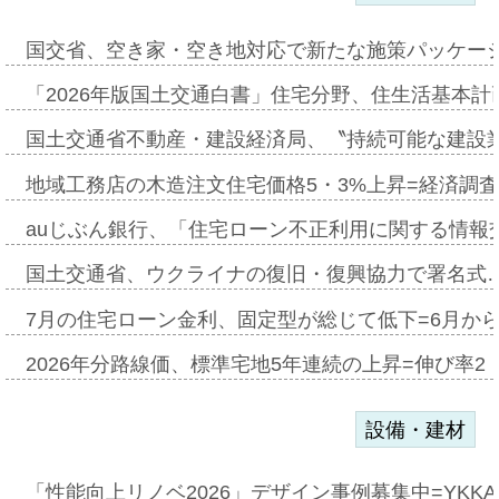
国交省、空き家・空き地対応で新たな施策パッケー
「2026年版国土交通白書」住宅分野、住生活基本計
国土交通省不動産・建設経済局、〝持続可能な建設
地域工務店の木造注文住宅価格5・3%上昇=経済調
auじぶん銀行、「住宅ローン不正利用に関する情報
国土交通省、ウクライナの復旧・復興協力で署名式
7月の住宅ローン金利、固定型が総じて低下=6月か
2026年分路線価、標準宅地5年連続の上昇=伸び率2・
設備・建材
「性能向上リノベ2026」デザイン事例募集中=YKKA