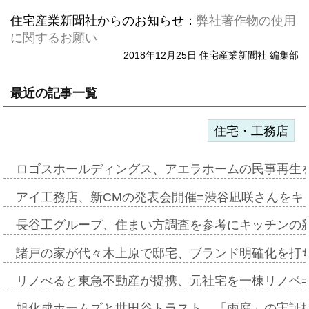
住宅産業新聞社からのお知らせ：
弊社著作物の使用
に関するお願い
2018年12月25日 住宅産業新聞社 編集部
最近の記事一覧
住宅・工務店
ロゴスホールディングス、アエラホームの民事再生
アイ工務店、新CMの発表会開催=渋谷凪咲さんをキ
長谷工グループ、住まい方調査を参考にキッチンの
諸戸の家が代々木上原で邸宅、ブランド明確化を打
リノべると東急不動産が提携、元社宅を一棟リノベ
旭化成ホームズと世田谷トラスト、「雨庭」の実証