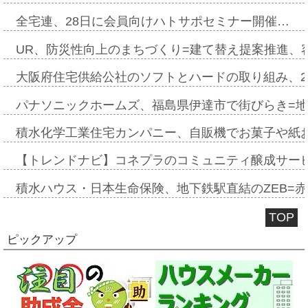
全宅連、28日に会員向けハトサポセミナー開催…
UR、防災性向上のまちづくり=建て替え提案推進、
大阪府住宅供給公社のソフトとハードの取り組み、2
パナソニックホームズ、福島県伊達市で街びらき=
積水化学工業住宅カンパニー、自販機でお菓子や紙
【トレンドナビ】コネプラのコミュニティ醸成サー
積水ハウス・日本生命保険、地下鉄駅直結のZEB=赤坂
TOP
ピックアップ