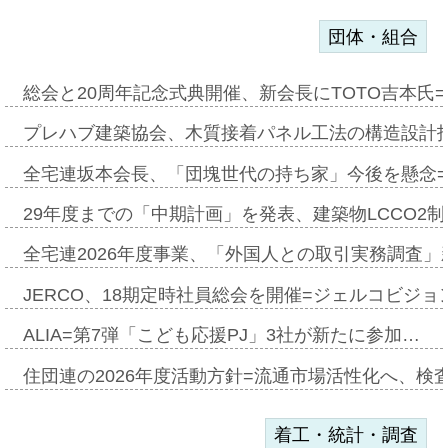
団体・組合
総会と20周年記念式典開催、新会長にTOTO吉本氏
プレハブ建築協会、木質接着パネル工法の構造設計
全宅連坂本会長、「団塊世代の持ち家」今後を懸念
29年度までの「中期計画」を発表、建築物LCCO2
全宅連2026年度事業、「外国人との取引実務調査」新
JERCO、18期定時社員総会を開催=ジェルコビジョン
ALIA=第7弾「こども応援PJ」3社が新たに参加…
住団連の2026年度活動方針=流通市場活性化へ、検
着工・統計・調査