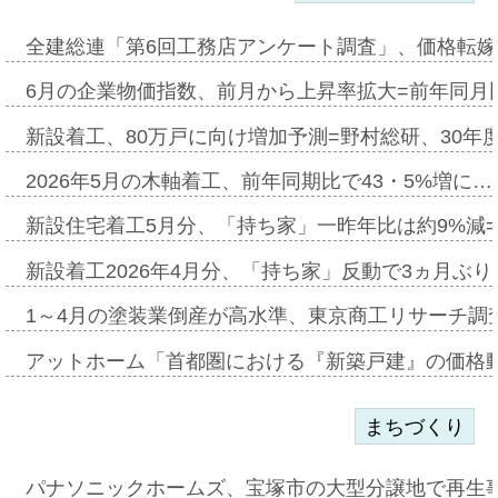
全建総連「第6回工務店アンケート調査」、価格転嫁
6月の企業物価指数、前月から上昇率拡大=前年同月比
新設着工、80万戸に向け増加予測=野村総研、30年
2026年5月の木軸着工、前年同期比で43・5%増に…
新設住宅着工5月分、「持ち家」一昨年比は約9%減=
新設着工2026年4月分、「持ち家」反動で3ヵ月ぶ
1～4月の塗装業倒産が高水準、東京商工リサーチ調
アットホーム「首都圏における『新築戸建』の価格
まちづくり
パナソニックホームズ、宝塚市の大型分譲地で再生