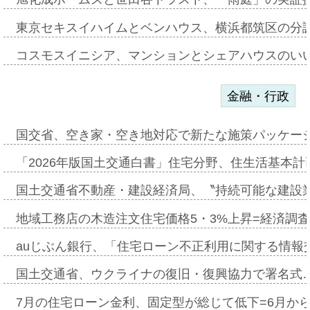
東京セキスイハイムとベンハウス、横浜都筑区の分
コスモスイニシア、マンションとシェアハウスのい
金融・行政
国交省、空き家・空き地対応で新たな施策パッケー
「2026年版国土交通白書」住宅分野、住生活基本計
国土交通省不動産・建設経済局、〝持続可能な建設
地域工務店の木造注文住宅価格5・3%上昇=経済調
auじぶん銀行、「住宅ローン不正利用に関する情報
国土交通省、ウクライナの復旧・復興協力で署名式
7月の住宅ローン金利、固定型が総じて低下=6月か