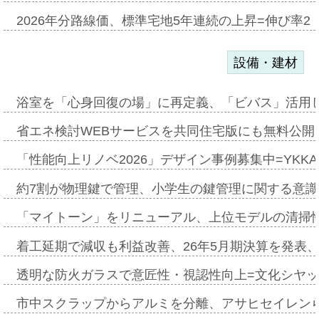
2026年分路線価、標準宅地5年連続の上昇=伸び率2・
設備・建材
浴室を「心身回復の場」に再定義、「ビバス」活用し
省エネ検討WEBサービスを共同住宅版にも無料公開、
「性能向上リノベ2026」デザイン事例募集中=YKKA
約7割が物理鍵で管理、小学生の鍵管理に関する意識調査
「マイトーン」をリニューアル、上位モデルの清掃
着工延期で減収も利益改善、26年5月期決算を発表
透明な防火ガラスで意匠性・視認性向上=文化シヤ
市中スクラップからアルミを分離、アサヒセイレン