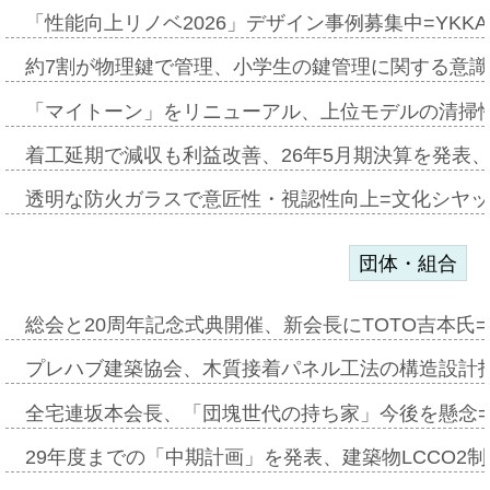
「性能向上リノベ2026」デザイン事例募集中=YKKA
約7割が物理鍵で管理、小学生の鍵管理に関する意識調査
「マイトーン」をリニューアル、上位モデルの清掃
着工延期で減収も利益改善、26年5月期決算を発表
透明な防火ガラスで意匠性・視認性向上=文化シヤ
団体・組合
総会と20周年記念式典開催、新会長にTOTO吉本氏
プレハブ建築協会、木質接着パネル工法の構造設計
全宅連坂本会長、「団塊世代の持ち家」今後を懸念
29年度までの「中期計画」を発表、建築物LCCO2