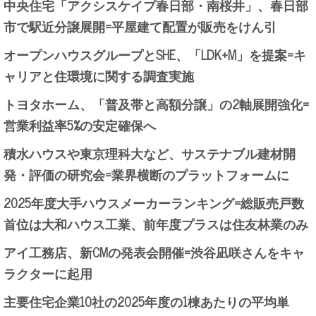
中央住宅「アクシスケイプ春日部・南桜井」、春日部
市で駅近分譲展開=平屋建て配置が販売をけん引
オープンハウスグループとSHE、「LDK+M」を提案=キ
ャリアと住環境に関する調査実施
トヨタホーム、「普及帯と高額分譲」の2軸展開強化=
営業利益率5%の安定確保へ
積水ハウスや東京理科大など、サステナブル建材開
発・評価の研究会=業界横断のプラットフォームに
2025年度大手ハウスメーカーランキング=総販売戸数
首位は大和ハウス工業、前年度プラスは住友林業のみ
アイ工務店、新CMの発表会開催=渋谷凪咲さんをキャ
ラクターに起用
主要住宅企業10社の2025年度の1棟あたりの平均単