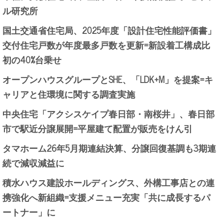
ル研究所
国土交通省住宅局、2025年度「設計住宅性能評価書」
交付住宅戸数が年度最多戸数を更新=新設着工構成比
初の40%台乗せ
オープンハウスグループとSHE、「LDK+M」を提案=キ
ャリアと住環境に関する調査実施
中央住宅「アクシスケイプ春日部・南桜井」、春日部
市で駅近分譲展開=平屋建て配置が販売をけん引
タマホーム26年5月期連結決算、分譲回復基調も3期連
続で減収減益に
積水ハウス建設ホールディングス、外構工事店との連
携強化へ新組織=支援メニュー充実「共に成長するパ
ートナー」に