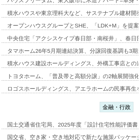
ハウスフリーダム、東大阪市に木造アパート=単身・
積水ハウスや東京理科大など、サステナブル建材開
オープンハウスグループとSHE、「LDK+M」を提
中央住宅「アクシスケイプ春日部・南桜井」、春日
タマホーム26年5月期連結決算、分譲回復基調も3
積水ハウス建設ホールディングス、外構工事店との
トヨタホーム、「普及帯と高額分譲」の2軸展開強化
ロゴスホールディングス、アエラホームの民事再生
金融・行政
国土交通省住宅局、2025年度「設計住宅性能評価
国交省、空き家・空き地対応で新たな施策パッケー