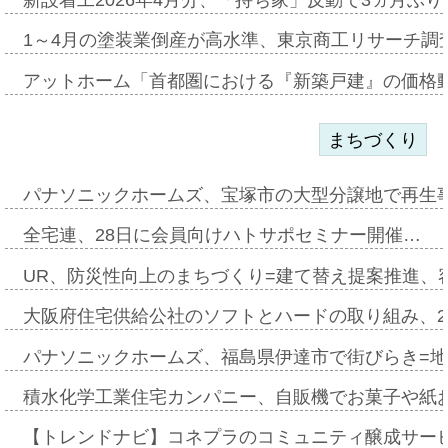
1～4月の塗装業倒産が高水準、東京商工リサーチ調
アットホーム「首都圏における『新築戸建』の価格
まちづくり
パナソニックホームズ、宝塚市の大型分譲地で再生
全宅連、28日に会員向けハトサポセミナー開催…
UR、防災性向上のまちづくり=建て替え提案推進、
大阪府住宅供給公社のソフトとハードの取り組み、2
パナソニックホームズ、福島県伊達市で街びらき=
積水化学工業住宅カンパニー、自販機でお菓子や紙
【トレンドナビ】コネプラのコミュニティ醸成サー