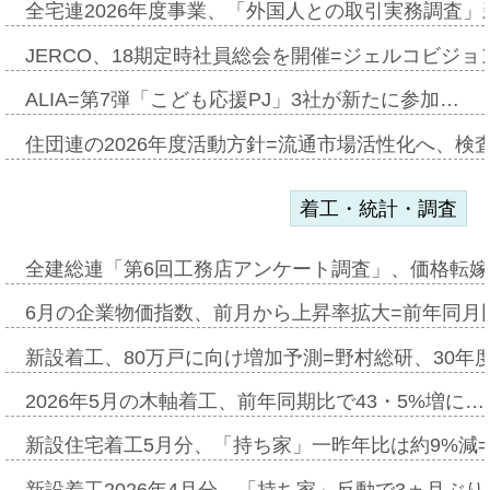
全宅連2026年度事業、「外国人との取引実務調査」新
JERCO、18期定時社員総会を開催=ジェルコビジョン
ALIA=第7弾「こども応援PJ」3社が新たに参加…
住団連の2026年度活動方針=流通市場活性化へ、検
着工・統計・調査
全建総連「第6回工務店アンケート調査」、価格転嫁
6月の企業物価指数、前月から上昇率拡大=前年同月比
新設着工、80万戸に向け増加予測=野村総研、30年
2026年5月の木軸着工、前年同期比で43・5%増に…
新設住宅着工5月分、「持ち家」一昨年比は約9%減=
新設着工2026年4月分、「持ち家」反動で3ヵ月ぶ