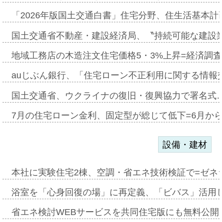
「2026年版国土交通白書」住宅分野、住生活基本計
国土交通省不動産・建設経済局、〝持続可能な建設
地域工務店の木造注文住宅価格5・3%上昇=経済調
auじぶん銀行、「住宅ローン不正利用に関する情報
国土交通省、ウクライナの復旧・復興協力で署名式
7月の住宅ローン金利、固定型が総じて低下=6月か
設備・建材
本社に実験住宅2棟、空調・省エネ技術検証で=ゼネ
浴室を「心身回復の場」に再定義、「ビバス」活用し
省エネ検討WEBサービスを共同住宅版にも無料公開、