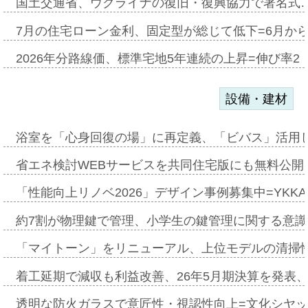
国土交通省、ウクライナの復旧・復興協力で署名式
7月の住宅ローン金利、固定型が総じて低下=6月か
2026年分路線価、標準宅地5年連続の上昇=伸び率2・
設備・建材
浴室を「心身回復の場」に再定義、「ビバス」活用し
省エネ検討WEBサービスを共同住宅版にも無料公開、
「性能向上リノベ2026」デザイン事例募集中=YKKA
約7割が物理鍵で管理、小学生の鍵管理に関する意識調査
「マイトーン」をリニューアル、上位モデルの清掃
着工延期で減収も利益改善、26年5月期決算を発表
透明な防火ガラスで意匠性・視認性向上=文化シヤ