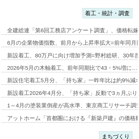
着工・統計・調査
全建総連「第6回工務店アンケート調査」、価格転嫁
6月の企業物価指数、前月から上昇率拡大=前年同月比
新設着工、80万戸に向け増加予測=野村総研、30年
2026年5月の木軸着工、前年同期比で43・5%増に…
新設住宅着工5月分、「持ち家」一昨年比は約9%減=
新設着工2026年4月分、「持ち家」反動で3ヵ月ぶ
1～4月の塗装業倒産が高水準、東京商工リサーチ調
アットホーム「首都圏における『新築戸建』の価格
まちづくり