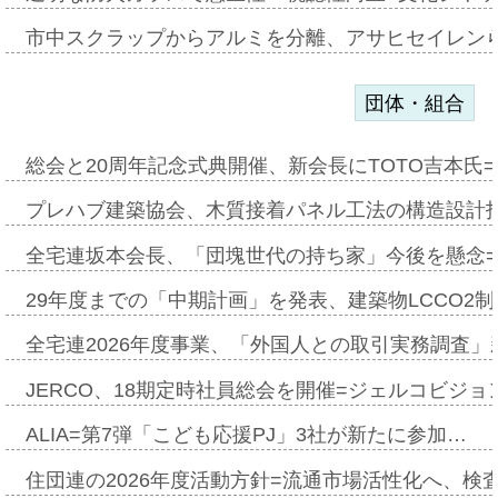
市中スクラップからアルミを分離、アサヒセイレン
団体・組合
総会と20周年記念式典開催、新会長にTOTO吉本氏
プレハブ建築協会、木質接着パネル工法の構造設計
全宅連坂本会長、「団塊世代の持ち家」今後を懸念
29年度までの「中期計画」を発表、建築物LCCO2
全宅連2026年度事業、「外国人との取引実務調査」新
JERCO、18期定時社員総会を開催=ジェルコビジョン
ALIA=第7弾「こども応援PJ」3社が新たに参加…
住団連の2026年度活動方針=流通市場活性化へ、検