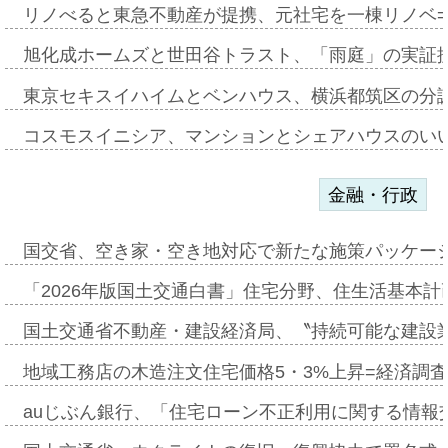
リノべると東急不動産が提携、元社宅を一棟リノベ
旭化成ホームズと世田谷トラスト、「雨庭」の実証
東京セキスイハイムとベンハウス、横浜都筑区の分
コスモスイニシア、マンションとシェアハウスのい
金融・行政
国交省、空き家・空き地対応で新たな施策パッケー
「2026年版国土交通白書」住宅分野、住生活基本計
国土交通省不動産・建設経済局、〝持続可能な建設
地域工務店の木造注文住宅価格5・3%上昇=経済調
auじぶん銀行、「住宅ローン不正利用に関する情報