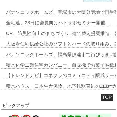
パナソニックホームズ、宝塚市の大型分譲地で再生
全宅連、28日に会員向けハトサポセミナー開催…
UR、防災性向上のまちづくり=建て替え提案推進、
大阪府住宅供給公社のソフトとハードの取り組み、2
パナソニックホームズ、福島県伊達市で街びらき=
積水化学工業住宅カンパニー、自販機でお菓子や紙
【トレンドナビ】コネプラのコミュニティ醸成サー
積水ハウス・日本生命保険、地下鉄駅直結のZEB=赤坂
TOP
ピックアップ