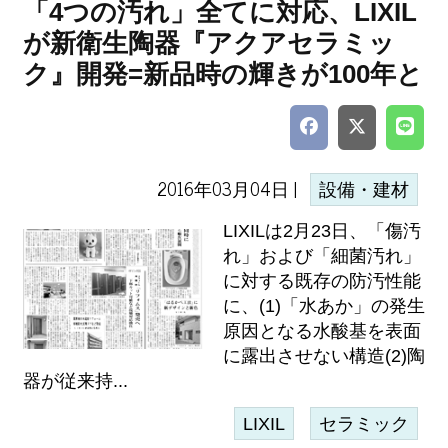
「4つの汚れ」全てに対応、LIXIL
が新衛生陶器『アクアセラミッ
ク』開発=新品時の輝きが100年と
2016年03月04日 |
設備・建材
LIXILは2月23日、「傷汚
れ」および「細菌汚れ」
に対する既存の防汚性能
に、(1)「水あか」の発生
原因となる水酸基を表面
に露出させない構造(2)陶
器が従来持...
LIXIL
セラミック