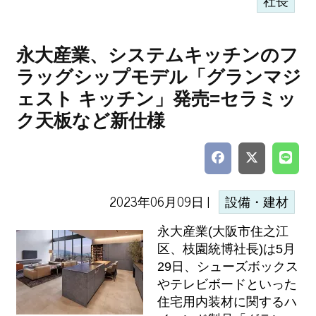
社長
永大産業、システムキッチンのフ
ラッグシップモデル「グランマジ
ェスト キッチン」発売=セラミッ
ク天板など新仕様
2023年06月09日 |
設備・建材
永大産業(大阪市住之江
区、枝園統博社長)は5月
29日、シューズボックス
やテレビボードといった
住宅用内装材に関するハ