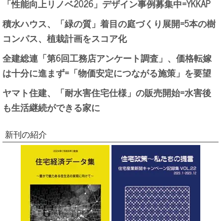
「性能向上リノベ2026」デザイン事例募集中=YKKAP
積水ハウス、「緑の質」着目の庭づくり展開=5本の樹
コンパス、植栽計画をスコア化
全建総連「第6回工務店アンケート調査」、価格転嫁
は十分に進まず=「物価安定につながる施策」を要望
ヤマト住建、「耐水害住宅仕様」の販売開始=水害後
も生活継続ができる家に
新刊の紹介