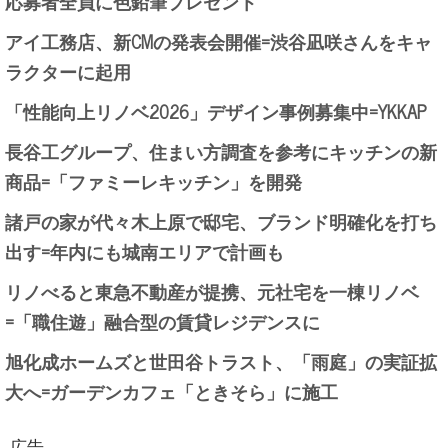
応募者全員に色鉛筆プレゼント
アイ工務店、新CMの発表会開催=渋谷凪咲さんをキャ
ラクターに起用
「性能向上リノベ2026」デザイン事例募集中=YKKAP
長谷工グループ、住まい方調査を参考にキッチンの新
商品=「ファミーレキッチン」を開発
諸戸の家が代々木上原で邸宅、ブランド明確化を打ち
出す=年内にも城南エリアで計画も
リノべると東急不動産が提携、元社宅を一棟リノベ
=「職住遊」融合型の賃貸レジデンスに
旭化成ホームズと世田谷トラスト、「雨庭」の実証拡
大へ=ガーデンカフェ「ときそら」に施工
広告