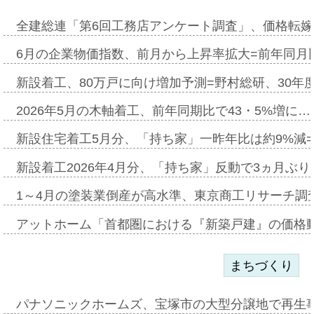
全建総連「第6回工務店アンケート調査」、価格転嫁
6月の企業物価指数、前月から上昇率拡大=前年同月比
新設着工、80万戸に向け増加予測=野村総研、30年
2026年5月の木軸着工、前年同期比で43・5%増に…
新設住宅着工5月分、「持ち家」一昨年比は約9%減=
新設着工2026年4月分、「持ち家」反動で3ヵ月ぶ
1～4月の塗装業倒産が高水準、東京商工リサーチ調
アットホーム「首都圏における『新築戸建』の価格
まちづくり
パナソニックホームズ、宝塚市の大型分譲地で再生