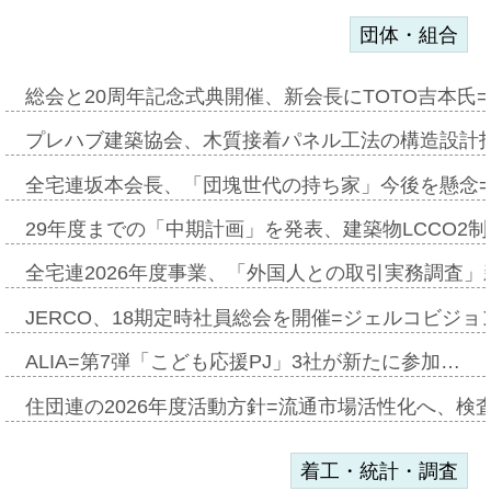
団体・組合
総会と20周年記念式典開催、新会長にTOTO吉本氏
プレハブ建築協会、木質接着パネル工法の構造設計
全宅連坂本会長、「団塊世代の持ち家」今後を懸念
29年度までの「中期計画」を発表、建築物LCCO2
全宅連2026年度事業、「外国人との取引実務調査」新
JERCO、18期定時社員総会を開催=ジェルコビジョン
ALIA=第7弾「こども応援PJ」3社が新たに参加…
住団連の2026年度活動方針=流通市場活性化へ、検
着工・統計・調査