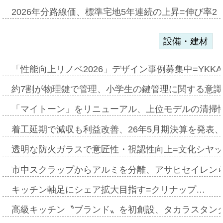
2026年分路線価、標準宅地5年連続の上昇=伸び率2・
設備・建材
「性能向上リノベ2026」デザイン事例募集中=YKKA
約7割が物理鍵で管理、小学生の鍵管理に関する意識調査
「マイトーン」をリニューアル、上位モデルの清掃
着工延期で減収も利益改善、26年5月期決算を発表
透明な防火ガラスで意匠性・視認性向上=文化シヤ
市中スクラップからアルミを分離、アサヒセイレン
キッチン軸足にシェア拡大目指す=クリナップ…
高級キッチン〝ブランド〟を初創設、タカラスタン