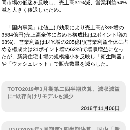
同市場の低迷を反映し、売上高31%減、営業利益54%
減と大きく後退したため。
「国内事業」は値上げ効果により売上高が3%増の
3584億円(売上高全体に占める構成比は2ポイント増の
68%)、営業利益は14%増の205億円(営業利益全体に占
める構成比は21ポイント増の62%)で増収増益になっ
たが、新築住宅市場の規模縮小を反映し「衛生陶器」
や「ウォシュレット」で販売数量を減らした。
TOTO2019年3月期第二四半期決算、減収減益
に=既存向けリモデルも減少
日付
2018年11月06日
TOTO2026年3月期第1四半期決算、国内「新