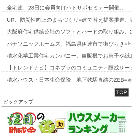
全宅連、28日に会員向けハトサポセミナー開催…
UR、防災性向上のまちづくり=建て替え提案推進、
大阪府住宅供給公社のソフトとハードの取り組み、2
パナソニックホームズ、福島県伊達市で街びらき=
積水化学工業住宅カンパニー、自販機でお菓子や紙
【トレンドナビ】コネプラのコミュニティ醸成サー
積水ハウス・日本生命保険、地下鉄駅直結のZEB=赤坂
TOP
ピックアップ