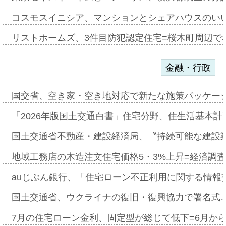
コスモスイニシア、マンションとシェアハウスのい
リストホームズ、3件目防犯認定住宅=桜木町周辺で
金融・行政
国交省、空き家・空き地対応で新たな施策パッケー
「2026年版国土交通白書」住宅分野、住生活基本計
国土交通省不動産・建設経済局、〝持続可能な建設
地域工務店の木造注文住宅価格5・3%上昇=経済調
auじぶん銀行、「住宅ローン不正利用に関する情報
国土交通省、ウクライナの復旧・復興協力で署名式
7月の住宅ローン金利、固定型が総じて低下=6月か