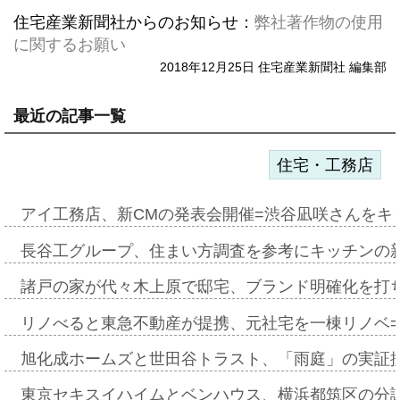
住宅産業新聞社からのお知らせ：
弊社著作物の使用
に関するお願い
2018年12月25日 住宅産業新聞社 編集部
最近の記事一覧
住宅・工務店
アイ工務店、新CMの発表会開催=渋谷凪咲さんをキ
長谷工グループ、住まい方調査を参考にキッチンの
諸戸の家が代々木上原で邸宅、ブランド明確化を打
リノべると東急不動産が提携、元社宅を一棟リノベ
旭化成ホームズと世田谷トラスト、「雨庭」の実証
東京セキスイハイムとベンハウス、横浜都筑区の分