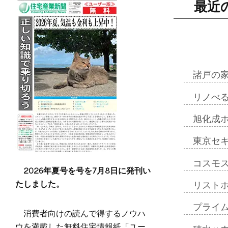
最近
諸戸の
リノべ
旭化成
東京セ
コスモ
2026年夏号を号を7月8日に発刊い
たしました。
リスト
プライ
消費者向けの読んで得するノウハ
ウを満載した無料住宅情報紙「ユー