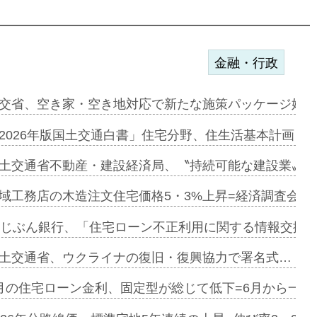
金融・行政
にも城南エ…
交省、空き家・空き地対応で新たな施策パッケージ始動
融合型の賃…
2026年版国土交通白書」住宅分野、住生活基本計画を
デンカフェ…
土交通省不動産・建設経済局、〝持続可能な建設業〟の
協業=お互…
域工務店の木造注文住宅価格5・3%上昇=経済調査会「
のコリビング…
uじぶん銀行、「住宅ローン不正利用に関する情報交換協
ある2階建…
土交通省、ウクライナの復旧・復興協力で署名式…
第1弾が開…
月の住宅ローン金利、固定型が総じて低下=6月から一転