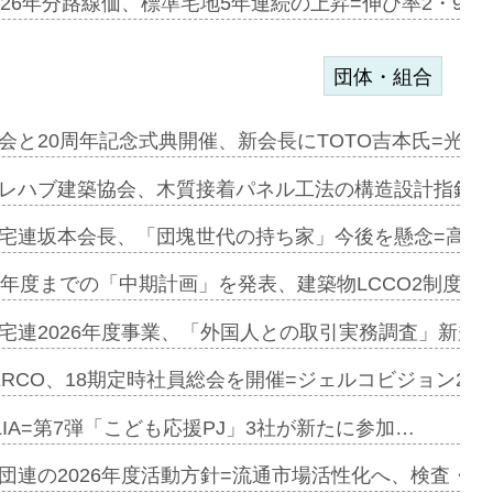
、植栽計画…
026年分路線価、標準宅地5年連続の上昇=伸び率2・9%
団体・組合
e…
会と20周年記念式典開催、新会長にTOTO吉本氏=光触
加=リンナ…
レハブ建築協会、木質接着パネル工法の構造設計指針を
見込む=…
宅連坂本会長、「団塊世代の持ち家」今後を懸念=高齢
9年度までの「中期計画」を発表、建築物LCCO2制度へ
開始=三協…
宅連2026年度事業、「外国人との取引実務調査」新規に
ERCO、18期定時社員総会を開催=ジェルコビジョン203
築分譲M専用…
LIA=第7弾「こども応援PJ」3社が新たに参加…
団連の2026年度活動方針=流通市場活性化へ、検査・