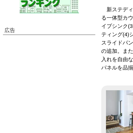
新ステディ
る一体型カウ
イプシンク(
広告
ティング(4
スライドパ
の追加。ま
入れを自由
パネルを品