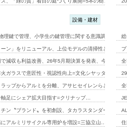
ウス、「緑の質」着目の庭づくり展開=5本の樹コンパス
2
設備・建材
物理鍵で管理、小学生の鍵管理に関する意識調査=Natur
総
トーン」をリニューアル、上位モデルの清掃性と安全性追
プ
で減収も利益改善、26年5月期決算を発表、今期は増収
全
防火ガラスで意匠性・視認性向上=文化シヤッター…
2
クラップからアルミを分離、アサヒセイレンらと協働開発
全
ン軸足にシェア拡大目指す=クリナップ…
J
ッチン〝ブランド〟を初創設、タカラスタンダードが新
A
場にアルミリサイクル専用炉を増設=三協立山…
住