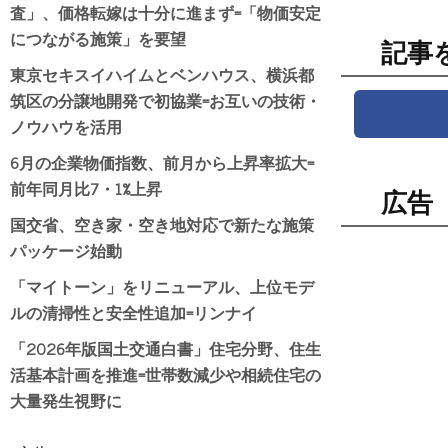
査」、価格転嫁は十分に進まず=「物価安定
につながる施策」を要望
記事
東京セキスイハイムとベンハウス、横浜都
筑区の分譲地開発で初協業=お互いの技術・
ノウハウを活用
6月の企業物価指数、前月から上昇率拡大=
前年同月比7・1%上昇
広告
国交省、空き家・空き地対応で新たな施策
パッケージ始動
「マイトーン」をリニューアル、上位モデ
ルの清掃性と安全性追加=リンナイ
「2026年版国土交通白書」住宅分野、住生
活基本計画を推進=世帯数減少や相続住宅の
大量発生視野に