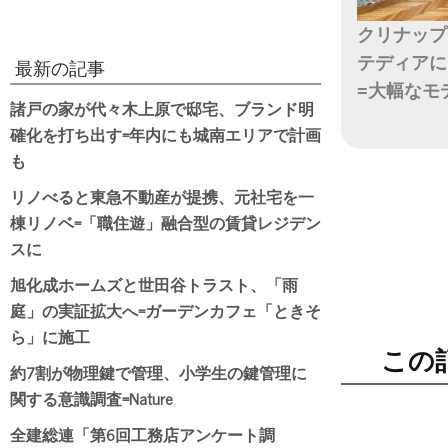
クリナップ
テディアに
最新の記事
=大幅なモ
諸戸の家が代々木上原で邸宅、ブランド明
確化を打ち出す=年内にも城南エリアで計画
日付
も
リノべると東急不動産が提携、元社宅を一
棟リノベ=「職住遊」融合型の賃貸レジデン
スに
旭化成ホームズと世田谷トラスト、「雨
庭」の実証拡大へ=ガーデンカフェ「ときそ
ら」に施工
この
約7割が物理鍵で管理、小学生の鍵管理に
関する意識調査=Nature
全建総連「第6回工務店アンケート調