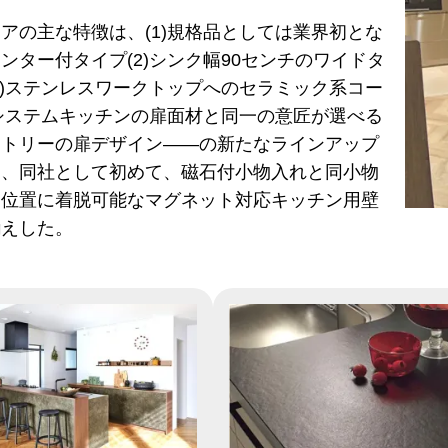
アの主な特徴は、(1)規格品としては業界初とな
ンター付タイプ(2)シンク幅90センチのワイドタ
3)ステンレスワークトップへのセラミック系コー
)システムキッチンの扉面材と同一の意匠が選べる
ントリーの扉デザイン――の新たなラインアップ
た、同社として初めて、磁石付小物入れと同小物
な位置に着脱可能なマグネット対応キッチン用壁
揃えした。