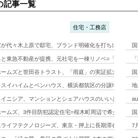
の記事一覧
住宅・工務店
家が代々木上原で邸宅、ブランド明確化を打ち出す=年内
国
ると東急不動産が提携、元社宅を一棟リノベ=「職住遊」
「
ホームズと世田谷トラスト、「雨庭」の実証拡大へ=ガー
国
キスイハイムとベンハウス、横浜都筑区の分譲地開発で初
地
スイニシア、マンションとシェアハウスのいいとこどり
a
ホームズ、3件目防犯認定住宅=桜木町周辺で希少価値の
国
ムライフテクノロジーズ、東京・押上に長期滞在型ホテル
7