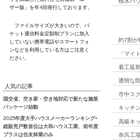
積水ハ
ザー版」を年4回発行しております。
ファイルサイズが大きいので、パ
ケット通信料金定額制プランに加入
約7割が
していない携帯電話やスマートフォ
ンなどを利用している方はご注意く
「マイ
ださい。
着工延期
透明な
人気の記事
市中ス
国交省、空き家・空き地対応で新たな施策
パッケージ始動
キッチ
2025年度大手ハウスメーカーランキング=
高級キ
総販売戸数首位は大和ハウス工業、前年度
プラスは住友林業のみ
奈呉工