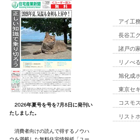
アイ工
長谷工
諸戸の
リノべ
旭化成
東京セ
コスモ
2026年夏号を号を7月8日に発刊い
たしました。
リスト
消費者向けの読んで得するノウハ
ウを満載した無料住宅情報紙「ユー