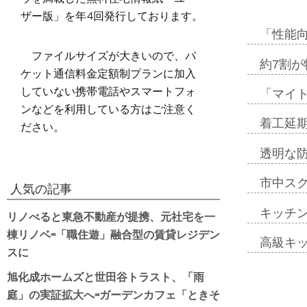
ザー版」を年4回発行しております。
「性能向
ファイルサイズが大きいので、パ
約7割が
ケット通信料金定額制プランに加入
していない携帯電話やスマートフォ
「マイ
ンなどを利用している方はご注意く
着工延期
ださい。
透明な
市中ス
人気の記事
キッチ
リノべると東急不動産が提携、元社宅を一
棟リノベ=「職住遊」融合型の賃貸レジデン
高級キ
スに
旭化成ホームズと世田谷トラスト、「雨
庭」の実証拡大へ=ガーデンカフェ「ときそ