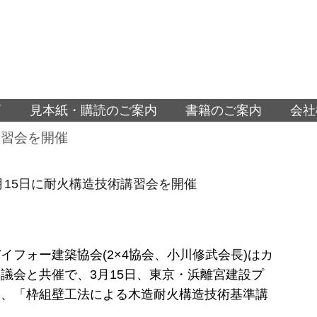
面
見本紙・購読のご案内
書籍のご案内
会社
講習会を開催
3月15日に耐火構造技術講習会を開催
イフォー建築協会(2×4協会、小川修武会長)はカ
議会と共催で、3月15日、東京・浜離宮建設プ
て、「枠組壁工法による木造耐火構造技術基準講
う。