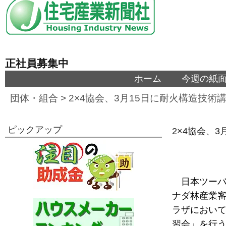
正社員募集中
ホーム
今週の紙
団体・組合
>
2×4協会、3月15日に耐火構造技術
ピックアップ
2×4協会、
日本ツーバ
ナダ林産業審
ラザにおい
習会」を行