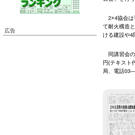
2×4協会
て耐火構造
広告
ける建設や4
同講習会の
円(テキスト
局、電話03―5