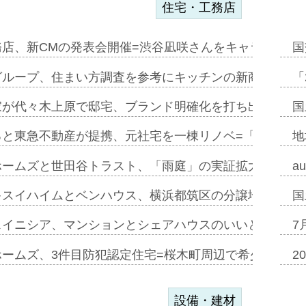
住宅・工務店
務店、新CMの発表会開催=渋谷凪咲さんをキャラクター
国
グループ、住まい方調査を参考にキッチンの新商品=「フ
「
家が代々木上原で邸宅、ブランド明確化を打ち出す=年内
国
ると東急不動産が提携、元社宅を一棟リノベ=「職住遊」
地
ホームズと世田谷トラスト、「雨庭」の実証拡大へ=ガー
a
キスイハイムとベンハウス、横浜都筑区の分譲地開発で初
国
スイニシア、マンションとシェアハウスのいいとこどり
7
ホームズ、3件目防犯認定住宅=桜木町周辺で希少価値の
2
設備・建材