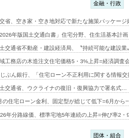
金融・行政
に起用…
交省、空き家・空き地対応で新たな施策パッケージ始動
ァミーレキ…
2026年版国土交通白書」住宅分野、住生活基本計画を
にも城南エ…
土交通省不動産・建設経済局、〝持続可能な建設業〟の
融合型の賃…
域工務店の木造注文住宅価格5・3%上昇=経済調査会「
デンカフェ…
uじぶん銀行、「住宅ローン不正利用に関する情報交換協
協業=お互…
土交通省、ウクライナの復旧・復興協力で署名式…
のコリビング…
月の住宅ローン金利、固定型が総じて低下=6月から一転
ある2階建…
026年分路線価、標準宅地5年連続の上昇=伸び率2・9%
団体・組合