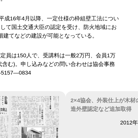
は平成16年4月以降、一定仕様の枠組壁工法につい
として国土交通大臣の認定を受け、防火地域にお
階建てなどの建設が可能となっている。
定員は150人で、受講料は一般2万円、会員1万
代含む)。申し込みなどの問い合わせは協会事務
157―0834
2×4協会、外装仕上が木材
造外壁認定など追加取得
日付
2012