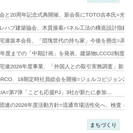
会と20周年記念式典開催、新会長にTOTO吉本氏=光触
e…
レハブ建築協会、木質接着パネル工法の構造設計指針を
加=リンナ…
宅連坂本会長、「団塊世代の持ち家」今後を懸念=高齢
見込む=…
9年度までの「中期計画」を発表、建築物LCCO2制度へ
宅連2026年度事業、「外国人との取引実務調査」新規に
開始=三協…
ERCO、18期定時社員総会を開催=ジェルコビジョン203
LIA=第7弾「こども応援PJ」3社が新たに参加…
築分譲M専用…
団連の2026年度活動方針=流通市場活性化へ、検査・
まちづくり