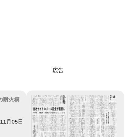
広告
の耐火構
年11月05日