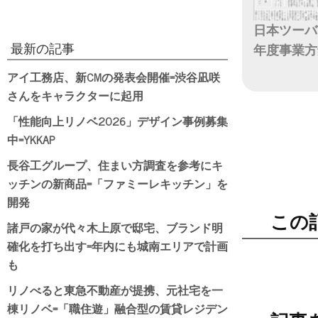
日本ツーバ
最新の記事
年度事業方
アイ工務店、新CMの発表会開催=渋谷凪咲
日付
さんをキャラクターに起用
「性能向上リノベ2026」デザイン事例募集
中=YKKAP
長谷工グループ、住まい方調査を参考にキ
ッチンの新商品=「ファミーレキッチン」を
開発
この
諸戸の家が代々木上原で邸宅、ブランド明
確化を打ち出す=年内にも城南エリアで計画
も
リノべると東急不動産が提携、元社宅を一
棟リノベ=「職住遊」融合型の賃貸レジデン