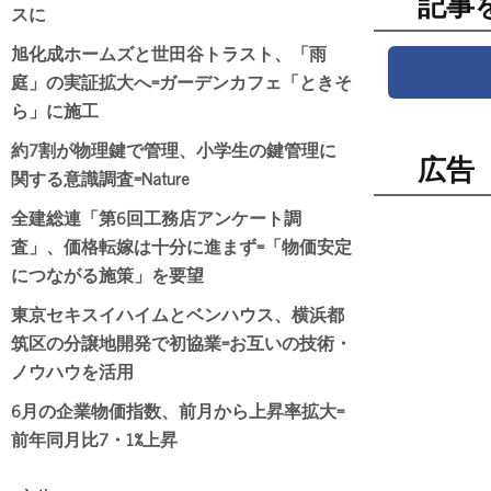
記事
スに
旭化成ホームズと世田谷トラスト、「雨
庭」の実証拡大へ=ガーデンカフェ「ときそ
ら」に施工
約7割が物理鍵で管理、小学生の鍵管理に
広告
関する意識調査=Nature
全建総連「第6回工務店アンケート調
査」、価格転嫁は十分に進まず=「物価安定
につながる施策」を要望
東京セキスイハイムとベンハウス、横浜都
筑区の分譲地開発で初協業=お互いの技術・
ノウハウを活用
6月の企業物価指数、前月から上昇率拡大=
前年同月比7・1%上昇