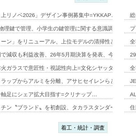
上リノベ2026」デザイン事例募集中=YKKAP…
総
物理鍵で管理、小学生の鍵管理に関する意識調査=Natur
プ
トーン」をリニューアル、上位モデルの清掃性と安全性追
全
で減収も利益改善、26年5月期決算を発表、今期は増収
2
防火ガラスで意匠性・視認性向上=文化シヤッター…
全
クラップからアルミを分離、アサヒセイレンらと協働開発
J
ン軸足にシェア拡大目指す=クリナップ…
A
ッチン〝ブランド〟を初創設、タカラスタンダードが新
住
着工・統計・調査