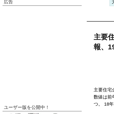
広告
主要住
報、1
主要住宅企
数値は前
つ。 18
ユーザー版を公開中！