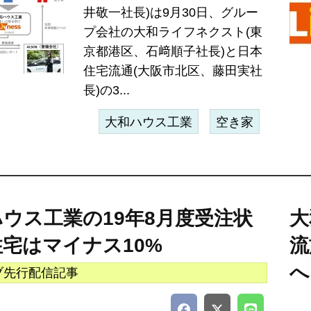
井敬一社長)は9月30日、グルー
プ会社の大和ライフネクスト(東
京都港区、石﨑順子社長)と日本
住宅流通(大阪市北区、藤田実社
長)の3...
大和ハウス工業
空き家
ウス工業の19年8月度受注状
大
宅はマイナス10%
流
へ
ブ先行配信記事