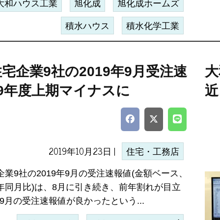
大和ハウス工業
旭化成
旭化成ホームズ
積水ハウス
積水化学工業
宅企業9社の2019年9月受注速
大
9年度上期マイナスに
近
2019年10月23日 |
住宅・工務店
業9社の2019年9月の受注速報値(金額ベース、
年同月比)は、8月に引き続き、前年割れが目立
年9月の受注速報値が良かったという...