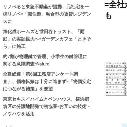
=全
リノべると東急不動産が提携、元社宅を一
棟リノベ=「職住遊」融合型の賃貸レジデン
も
スに
旭化成ホームズと世田谷トラスト、「雨
庭」の実証拡大へ=ガーデンカフェ「ときそ
ら」に施工
約7割が物理鍵で管理、小学生の鍵管理に
関する意識調査=Nature
全建総連「第6回工務店アンケート調
査」、価格転嫁は十分に進まず=「物価安定
につながる施策」を要望
東京セキスイハイムとベンハウス、横浜都
筑区の分譲地開発で初協業=お互いの技術・
ノウハウを活用