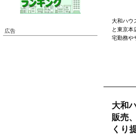
大和ハウ
と東京本
広告
宅勤務や
大和
販売
くり