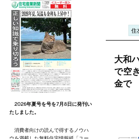
住
大和
で空
金で
2026年夏号を号を7月8日に発刊い
たしました。
消費者向けの読んで得するノウハ
ウを満載した無料住宅情報紙「ユー