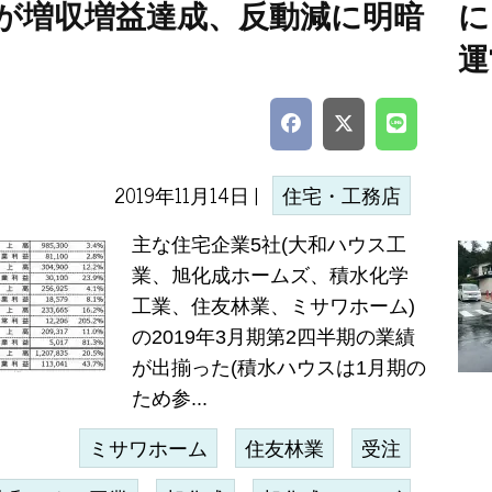
社が増収増益達成、反動減に明暗
に
運
2019年11月14日 |
住宅・工務店
主な住宅企業5社(大和ハウス工
業、旭化成ホームズ、積水化学
工業、住友林業、ミサワホーム)
の2019年3月期第2四半期の業績
が出揃った(積水ハウスは1月期の
ため参...
ミサワホーム
住友林業
受注