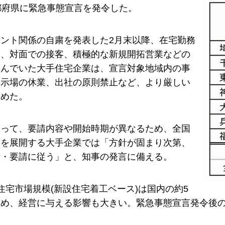
都府県に緊急事態宣言を発令した。
ント関係の自粛を発表した2月末以降、在宅勤務
ク、対面での接客、積極的な新規開拓営業などの
組んでいた大手住宅企業は、宣言対象地域内の事
展示場の休業、出社の原則禁止など、より厳しい
始めた。
よって、要請内容や開始時期が異なるため、全国
店を展開する大手企業では「方針が固まり次第、
示・要請に従う」と、知事の発言に備える。
住宅市場規模(新設住宅着工ベース)は国内の約5
ため、経営に与える影響も大きい。緊急事態宣言発令後