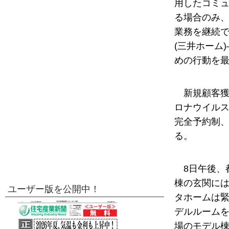
用したコミュ
る場合のみ、
業務を継続で
(三井ホーム
めの行動を
新規顧客
ロナウイル
完全予約制
る。
8日午後
棟の玄関に
ユーザー版を公開中！
タホームは
デルルーム
場のモデル