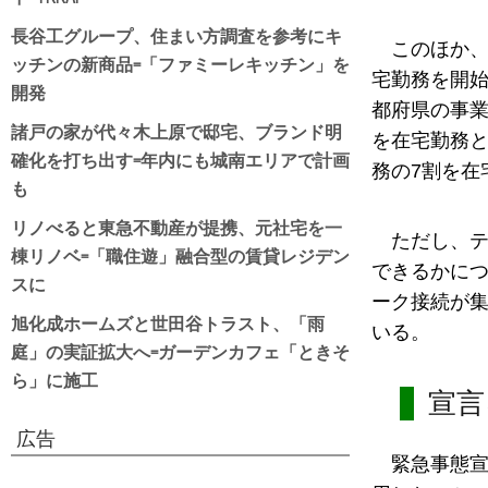
長谷工グループ、住まい方調査を参考にキ
このほか
ッチンの新商品=「ファミーレキッチン」を
宅勤務を開始
開発
都府県の事業
諸戸の家が代々木上原で邸宅、ブランド明
を在宅勤務
確化を打ち出す=年内にも城南エリアで計画
務の7割を在
も
リノべると東急不動産が提携、元社宅を一
ただし、
棟リノベ=「職住遊」融合型の賃貸レジデン
できるかにつ
スに
ーク接続が
旭化成ホームズと世田谷トラスト、「雨
いる。
庭」の実証拡大へ=ガーデンカフェ「ときそ
ら」に施工
宣言
広告
緊急事態