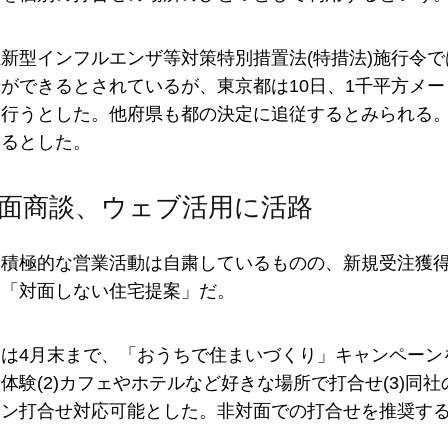
新型インフルエンザ等対策特別措置法(特措法)施行令
ができるとされているが、東京都は10日、1千平方メ
を行うとした。他府県も都の決定に追従するとみられる
するとした。
面商談、ウェブ活用に活路
る積極的な営業活動は自粛しているものの、新規受注獲
た「対面しない住宅提案」だ。
は4月末まで、「おうちで住まいづくり」キャンペーンを
体験(2)カフェやホテルなど好きな場所で打合せ(3)同
イン打合せ対応可能とした。非対面での打合せを推奨す