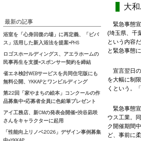
大和
最新の記事
緊急事態宣
浴室を「心身回復の場」に再定義、「ビバ
(埼玉県、千
ス」活用した新入浴法を提案=PHS
という内容
と緊急事態に
ロゴスホールディングス、アエラホームの
民事再生を支援=スポンサー契約を締結
宣言翌日
省エネ検討WEBサービスを共同住宅版にも
を大幅に制限
無料公開、YKKAPとワンビルディング
くという。「
第22回「家やまちの絵本」コンクールの作
品募集中=応募者全員に色鉛筆プレゼント
緊急事態
アイ工務店、新CMの発表会開催=渋谷凪咲
ウス工業。同
さんをキャラクターに起用
ク開催期間中
「性能向上リノベ2026」デザイン事例募集
ど、事前に
中=YKKAP