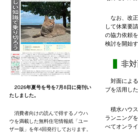
なお、改正
して休業要請
の協力依頼
検討を開始
非対
対面によ
2026年夏号を号を7月8日に発刊い
ブを活用し
たしました。
積水ハウス
消費者向けの読んで得するノウハ
ランニングを
ウを満載した無料住宅情報紙「ユー
べてオンラ
ザー版」を年4回発行しております。