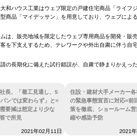
、大和ハウス工業はウェブ限定の戸建住宅商品「ライフ
画型商品「マイデッサン」を用意しており、ウェブによ
ームは、販売地域を限定したウェブ専用商品を開発・販
顧客を下支えするため、テレワークや外出自粛に伴う自
要請の長期化に備えた試行錯誤が、自粛で静まりかえっ
社長、「着工見通し、5
住設・建材大手メーカー各
スパンでは変わらず」と=
の緊急事態宣言に対応=前
需要減は想定より少な
策を徹底、ショールーム営
答で所見
縮や感染予防
2021年02月11日
日付
2021