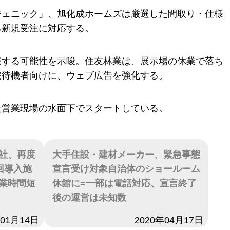
ジェニック」、旭化成ホームズは厳選した間取り・仕様
る新規受注に対応する。
売する可能性を示唆。住友林業は、展示場の休業で落ち
宅待機者向けに、ウェブ広告を強化する。
た営業現場の水面下でスタートしている。
社、再度
大手住設・建材メーカー、緊急事態
回導入施
宣言受け対象自治体のショールーム
業時間短
休館に=一部は電話対応、宣言終了
後の運営は未知数
年01月14日
日付
2020年04月17日