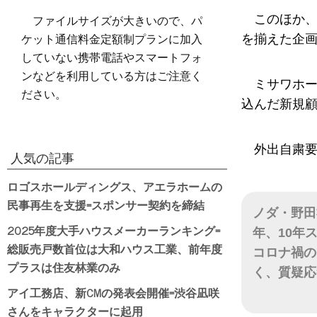
ファイルサイズが大きいので、パ
このほか
ケット通信料金定額制プランに加入
を揃えた企
していない携帯電話やスマートフォ
ンなどを利用している方はご注意く
ミサワホ
ださい。
込んだ新規
外出自粛
人気の記事
ロゴスホールディングス、アエラホームの
民事再生を支援=スポンサー契約を締結
ノダ・野田
2025年度大手ハウスメーカーランキング=
年、10年
総販売戸数首位は大和ハウス工業、前年度
コロナ禍の
プラスは住友林業のみ
く、質疑応
アイ工務店、新CMの発表会開催=渋谷凪咲
日付
さんをキャラクターに起用