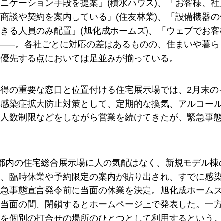
ニケーション手段を提案」(積水ハウス)、「お客様、
商談や契約を案内している」(住友林業)、「設備機器
きる人員のみ配置」(旭化成ホームズ)、「ウェブでお
)――。各社ごとに対応の差はあるものの、住まいや暮
最優先する点においては足並みが揃っている。
獲得の重要な窓口と位置付ける住宅展示場では、2月末の
ス感染症拡大防止対策として、定期的な換気、アルコー
、人数制限などをしながら営業を続けてきたが、緊急事
、都内の住宅総合展示場に人の気配はなく、新規モデル棟
は、臨時休業や予約限定の案内が貼り出され、すでに感
緊急事態宣言発令前に当面の休業を決定。旭化成ホーム
を当面の間、閉鎖するとホームページ上で発表した。一
棟を個別の打合せの場所のひとつとして利用するという