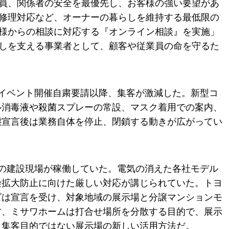
社員、関係者の安全を最優先し、お客様の強い要望があ
の修理対応など、オーナーの暮らしを維持する最低限の
客様からの相談に対応する『オンライン相談』を実施」
らしを支える事業者として、顧客や従業員の命を守るた
イベント開催自粛要請以降、集客が激減した。新型コ
ル消毒液や殺菌スプレーの常設、マスク着用での案内、
態宣言後は業務自体を停止、閉鎖する動きが広がってい
の建設現場が稼働していた。電気の消えた各社モデル
染拡大防止に向けた厳しい対応が講じられていた。トヨ
ズは宣言を受け、対象地域の展示場と分譲マンションモ
方、ミサワホームは打合せ場所を分散する目的で、展示
。集客目的ではない展示場の新しい活用方法だ。